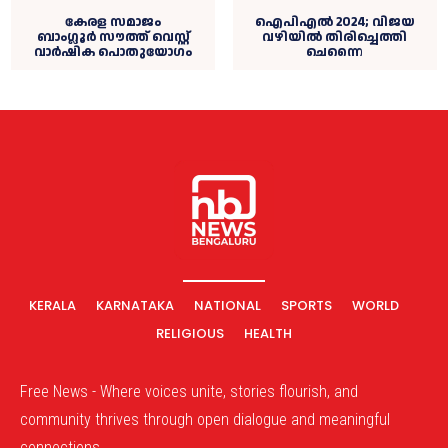
കേരള സമാജം
ഐപിഎൽ 2024; വിജയ
ബാംഗ്ലൂര്‍ സൗത്ത് വെസ്റ്റ്‌
വഴിയിൽ തിരിച്ചെത്തി
വാര്‍ഷിക പൊതുയോഗം
ചെന്നൈ
KERALA
KARNATAKA
NATIONAL
SPORTS
WORLD
RELIGIOUS
HEALTH
Free News - Where voices unite, stories flourish, and
community thrives through open dialogue and meaningful
connections.