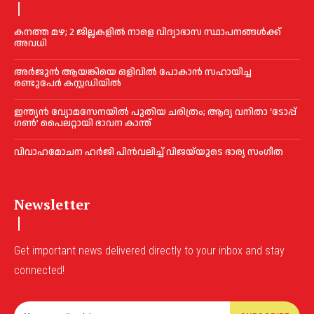
കനത്ത മഴ; 2 ജില്ലകളില്‍ നാളെ വിദ്യാഭാസ സ്ഥാപനങ്ങള്‍ക്ക്
അവധി
അര്‍ജുന്‍ ആയങ്കിയെ ഒളിവില്‍ പോകാന്‍ സഹായിച്ച
രണ്ടുപേര്‍ കസ്റ്റഡിയില്‍
ഇന്ത്യൻ വ്യോമസേനയില്‍ പുതിയ ചരിത്രം; ആദ്യ വനിതാ ‘ടോപ്പ്
ഗണ്‍’ പൈലറ്റായി ഭാവന കാന്ത്
വിവാഹമോചന ഹര്‍ജി പിൻവലിച്ച്‌ വിജയ്‌യുടെ ഭാര്യ സംഗീത
Newsletter
Get important news delivered directly to your inbox and stay
connected!