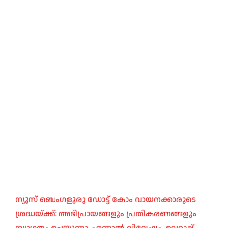
ന്യൂസ് ബെംഗളൂരു ഡോട്ട് കോം വായനക്കാരുടെ
ശ്രദ്ധയ്ക്ക്: അഭിപ്രായങ്ങളും പ്രതികരണങ്ങളും