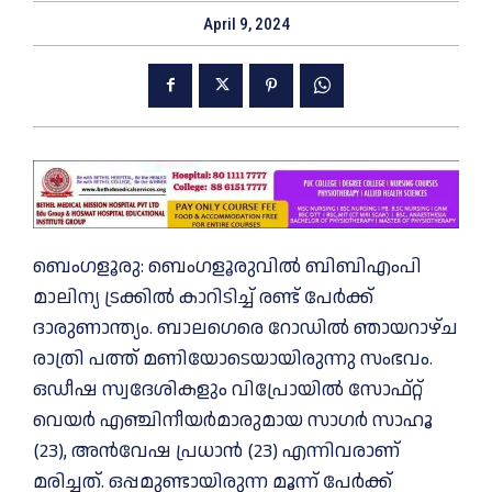
April 9, 2024
ബെംഗളൂരു: ബെംഗളൂരുവിൽ ബിബിഎംപി
മാലിന്യ ട്രക്കിൽ കാറിടിച്ച് രണ്ട് പേർക്ക്
ദാരുണാന്ത്യം. ബാലഗെരെ റോഡിൽ ഞായറാഴ്ച
രാത്രി പത്ത് മണിയോടെയായിരുന്നു സംഭവം.
ഒഡീഷ സ്വദേശികളും വിപ്രോയിൽ സോഫ്റ്റ്‌
വെയർ എഞ്ചിനീയർമാരുമായ സാഗർ സാഹൂ
(23), അൻവേഷ പ്രധാൻ (23) എന്നിവരാണ്
മരിച്ചത്. ഒപ്പമുണ്ടായിരുന്ന മൂന്ന് പേർക്ക്