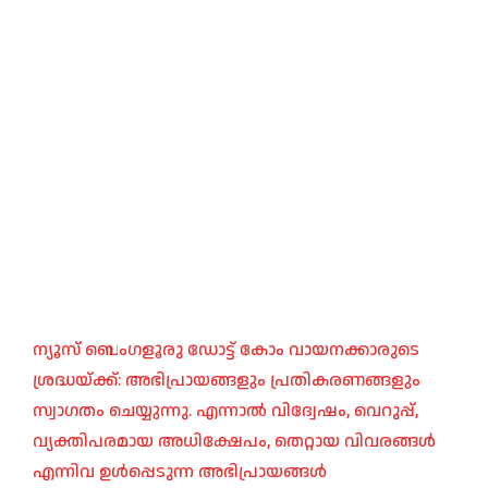
ന്യൂസ് ബെംഗളൂരു ഡോട്ട് കോം വായനക്കാരുടെ
ശ്രദ്ധയ്ക്ക്: അഭിപ്രായങ്ങളും പ്രതികരണങ്ങളും
സ്വാഗതം ചെയ്യുന്നു. എന്നാൽ വിദ്വേഷം, വെറുപ്പ്,
വ്യക്തിപരമായ അധിക്ഷേപം, തെറ്റായ വിവരങ്ങൾ
എന്നിവ ഉൾപ്പെടുന്ന അഭിപ്രായങ്ങൾ