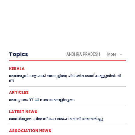
Topics
ANDHRA PRADESH
More
KERALA
അ​ർ​ജു​ൻ ആ​യ​ങ്കി അ​റ​സ്റ്റി​ൽ; പി​ടി​യി​ലാ​യ​ത് ക​ണ്ണൂ​രി​ൽ നി​
ന്ന്
ARTICLES
അധ്യായം 37
സമാജങ്ങളിലൂടെ
LATEST NEWS
മെ​സിയുടെ പിതാവ് ഹോർഹെ മെ​സി അന്തരിച്ചു
ASSOCIATION NEWS