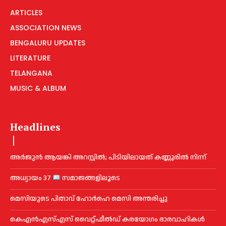
ARTICLES
ASSOCIATION NEWS
BENGALURU UPDATES
LITERATURE
TELANGANA
MUSIC & ALBUM
Headlines
അ​ർ​ജു​ൻ ആ​യ​ങ്കി അ​റ​സ്റ്റി​ൽ; പി​ടി​യി​ലാ​യ​ത് ക​ണ്ണൂ​രി​ൽ നി​ന്ന്
അധ്യായം 37
സമാജങ്ങളിലൂടെ
മെ​സിയുടെ പിതാവ് ഹോർഹെ മെ​സി അന്തരിച്ചു
കെഎൻഎസ്എസ് വൈറ്റ്ഫീൽഡ് കരയോഗം ഭാരവാഹികള്‍