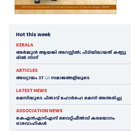
Hot this week
KERALA
അ​ർ​ജു​ൻ ആ​യ​ങ്കി അ​റ​സ്റ്റി​ൽ; പി​ടി​യി​ലാ​യ​ത് ക​ണ്ണൂ​
രി​ൽ നി​ന്ന്
ARTICLES
അധ്യായം 37
സമാജങ്ങളിലൂടെ
LATEST NEWS
മെ​സിയുടെ പിതാവ് ഹോർഹെ മെ​സി അന്തരിച്ചു
ASSOCIATION NEWS
കെഎൻഎസ്എസ് വൈറ്റ്ഫീൽഡ് കരയോഗം
ഭാരവാഹികള്‍