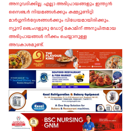
അനുവദിക്കില്ല. എല്ലാ അഭിപ്രായങ്ങളും ഇന്ത്യൻ
സൈബർ നിയമങ്ങൾക്കും കമ്മ്യൂണിറ്റി
മാർഗ്ഗനിർദ്ദേശങ്ങൾക്കും വിധേയമായിരിക്കും.
ന്യൂസ് ബെംഗളൂരു ഡോട്ട് കോമിന് അനുചിതമായ
അഭിപ്രായങ്ങൾ നീക്കം ചെയ്യാനുള്ള
അവകാശമുണ്ട്.