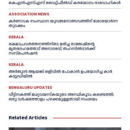
കെഎൻഎസ്എസ് വൈറ്റ്ഫീൽഡ് കരയോഗം ഭാരവാഹികള്‍
ASSOCIATION NEWS
കര്‍ണാടക സംസ്ഥാന യുവജനോത്സവത്തിന് ശോഭയാർന്ന
തുടക്കം
KERALA
രക്ഷാപ്രവർത്തനത്തിനിടെ മരിച്ച രാജേഷിന്റെ
മൃതദേഹത്തോട് അനാദരവ്; തഹസിൽദാർക്ക്
സസ്പെൻഷൻ
KERALA
അര്‍ജുന്‍ ആയങ്കി ഒളിവില്‍ പോകാന്‍ ഉപയോഗിച്ച കാര്‍
കസ്റ്റഡിയില്‍
BENGALURU UPDATES
വീട്ടിനകത്ത് മധ്യവയസ്കയുടെ അസ്ഥികൂടം കണ്ടെത്തി;
ഒരു വര്‍ഷത്തോളം പഴക്കമുള്ളതായി സംശയം
Related Articles