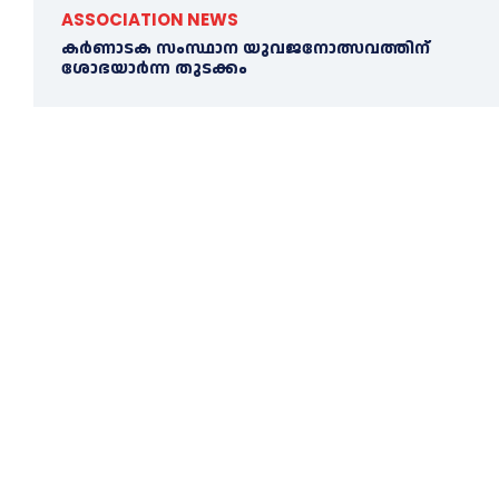
ASSOCIATION NEWS
കര്‍ണാടക സംസ്ഥാന യുവജനോത്സവത്തിന്
ശോഭയാർന്ന തുടക്കം