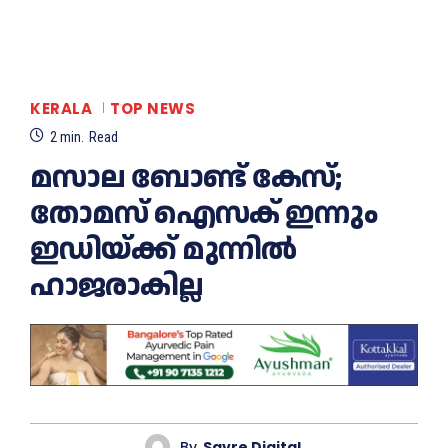
KERALA
TOP NEWS
2
min.
Read
മസാല ബോണ്ട് കേസ്;
തോമസ് ഐസക് ഇന്നും
ഇഡിയ്ക്ക് മുന്നില്‍
ഹാജരാകില്ല
By
Savre Digital