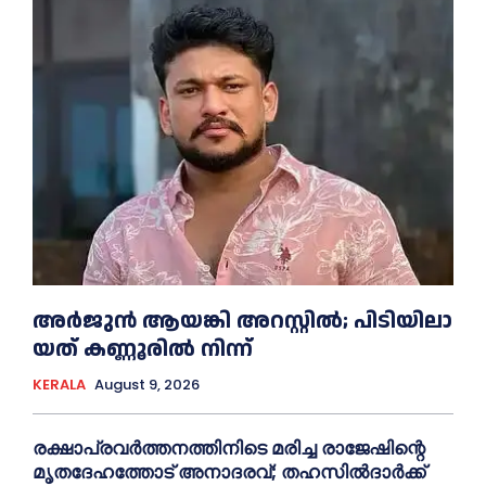
അ​ർ​ജു​ൻ ആ​യ​ങ്കി അ​റ​സ്റ്റി​ൽ; പി​ടി​യി​ലാ​
യ​ത് ക​ണ്ണൂ​രി​ൽ നി​ന്ന്
KERALA
August 9, 2026
രക്ഷാപ്രവർത്തനത്തിനിടെ മരിച്ച രാജേഷിന്റെ
മൃതദേഹത്തോട് അനാദരവ്; തഹസിൽദാർക്ക്