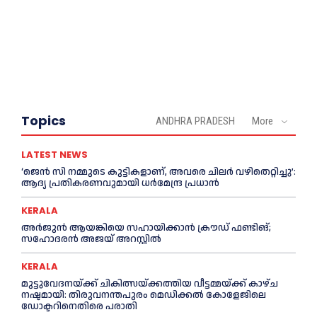
Topics
ANDHRA PRADESH
More
LATEST NEWS
‘ജെൻ സി നമ്മുടെ കുട്ടികളാണ്, അവരെ ചിലര്‍ വഴിതെറ്റിച്ചു’:
ആദ്യ പ്രതികരണവുമായി ധര്‍മേന്ദ്ര പ്രധാൻ
KERALA
അര്‍ജുന്‍ ആയങ്കിയെ സഹായിക്കാൻ ക്രൗഡ് ഫണ്ടിങ്;
സഹോദരന്‍ അജയ് അറസ്റ്റില്‍
KERALA
മുട്ടുവേദനയ്ക്ക് ചികിത്സയ്ക്കത്തിയ വീട്ടമ്മയ്ക്ക് കാഴ്ച
നഷ്ടമായി: തിരുവനന്തപുരം മെഡിക്കല്‍ കോളേജിലെ
ഡോക്ടറിനെതിരെ പരാതി