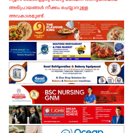
അഭിപ്രായങ്ങൾ നീക്കം ചെയ്യാനുള്ള
അവകാശമുണ്ട്.