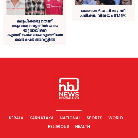
രണ്ടാംവർഷ പി.യു.സി
പരീക്ഷ; വിജയം 81.15%
മദ്യപിക്കരുതെന്ന്
ആവശ്യപ്പെട്ടതിൽ പക;
യുവാവിനെ
കുത്തിക്കൊലപ്പെടുത്തിയെ
രണ്ട് പേർ അറസ്റ്റിൽ
KERALA
KARNATAKA
NATIONAL
SPORTS
WORLD
RELIGIOUS
HEALTH