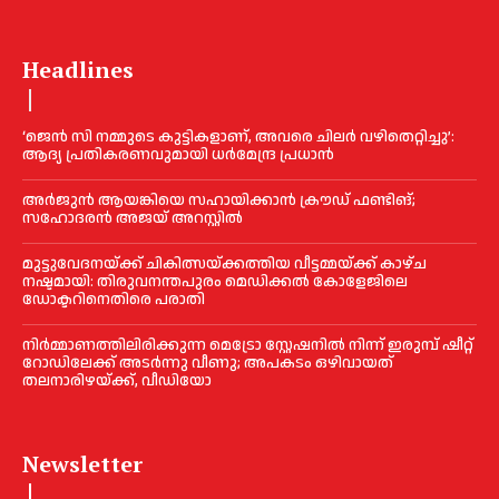
Headlines
‘ജെൻ സി നമ്മുടെ കുട്ടികളാണ്, അവരെ ചിലര്‍ വഴിതെറ്റിച്ചു’:
ആദ്യ പ്രതികരണവുമായി ധര്‍മേന്ദ്ര പ്രധാൻ
അര്‍ജുന്‍ ആയങ്കിയെ സഹായിക്കാൻ ക്രൗഡ് ഫണ്ടിങ്;
സഹോദരന്‍ അജയ് അറസ്റ്റില്‍
മുട്ടുവേദനയ്ക്ക് ചികിത്സയ്ക്കത്തിയ വീട്ടമ്മയ്ക്ക് കാഴ്ച
നഷ്ടമായി: തിരുവനന്തപുരം മെഡിക്കല്‍ കോളേജിലെ
ഡോക്ടറിനെതിരെ പരാതി
നിർമ്മാണത്തിലിരിക്കുന്ന മെട്രോ സ്റ്റേഷനിൽ നിന്ന് ഇരുമ്പ് ഷീറ്റ്
റോഡിലേക്ക് അടർന്നു വീണു; അപകടം ഒഴിവായത്
തലനാരിഴയ്ക്ക്, വീഡിയോ
Newsletter