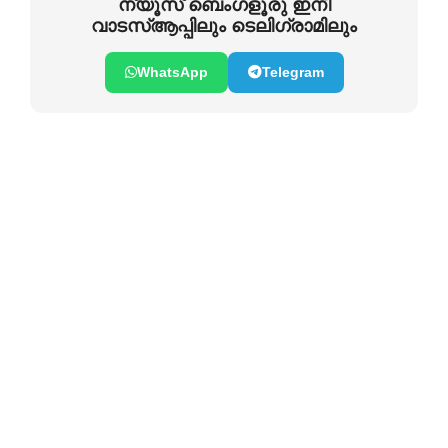
ന്യൂസ് ബെംഗളൂരു ഇനി
വാടസ്ആപ്പിലും ടെലിഗ്രാമിലും
WhatsApp
Telegram