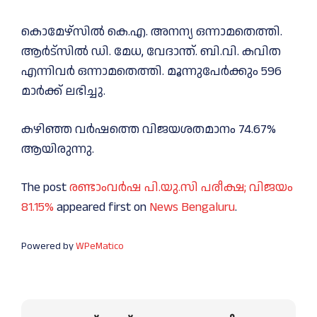
കൊമേഴ്‌സിൽ കെ.എ. അനന്യ ഒന്നാമതെത്തി.
ആർട്‌സിൽ ഡി. മേധ, വേദാന്ത്. ബി.വി. കവിത
എന്നിവർ ഒന്നാമതെത്തി. മൂന്നുപേർക്കും 596
മാർക്ക് ലഭിച്ചു.
കഴിഞ്ഞ വർഷത്തെ വിജയശതമാനം 74.67%
ആയിരുന്നു.
The post
രണ്ടാംവർഷ പി.യു.സി പരീക്ഷ; വിജയം
81.15%
appeared first on
News Bengaluru
.
Powered by
WPeMatico