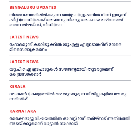
BENGALURU UPDATES
നിർമ്മാണത്തിലിരിക്കുന്ന മെട്രോ സ്റ്റേഷനിൽ നിന്ന് ഇരുമ്പ്
ഷീറ്റ് റോഡിലേക്ക് അടർന്നു വീണു; അപകടം ഒഴിവായത്
തലനാരിഴയ്ക്ക്, വീഡിയോ
LATEST NEWS
ഹോര്‍മുസ് കടലിടുക്കില്‍ യുഎഇ എണ്ണടാങ്കറിന് നേരെ
മിസൈലാക്രമണം
LATEST NEWS
യു.പി.ഐ ഇടപാടുകൾ സൗജന്യമായി തുടരുമെന്ന്
കേന്ദ്രസർക്കാർ
KERALA
വ​ട​ക്ക​ൻ കേരളത്തില്‍ മഴ തുടരും; നാ​ല് ജി​ല്ല​ക​ളി​ൽ മ​ഴ മു​
ന്ന​റി​യി​പ്പ്
KARNATAKA
മേക്കേദാട്ടു വിഷയത്തിൽ ഓഗസ്റ്റ് 10ന് തമിഴ്നാട് അതിർത്തി
അടയ്ക്കുമെന്ന് വാട്ടാൽ നാഗരാജ്