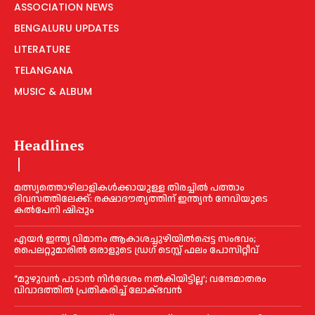
ASSOCIATION NEWS
BENGALURU UPDATES
LITERATURE
TELANGANA
MUSIC & ALBUM
Headlines
മത്സ്യത്തൊഴിലാളികള്‍ക്കായുള്ള തിരച്ചില്‍ പത്താം
ദിവസത്തിലേക്ക്: രക്ഷാദൗത്യത്തിന് ഇന്ത്യൻ നേവിയുടെ
കല്‍പേനി ഷിപ്പും
എയര്‍ ഇന്ത്യ വിമാനം ആകാശച്ചുഴിയില്‍പ്പെട്ട സംഭവം;
പൈലറ്റുമാരില്‍ ഒരാളുടെ ഡ്രഗ് ടെസ്റ്റ് ഫലം പോസിറ്റീവ്
“മുഴുവൻ പാടാൻ നിര്‍ദേശം നല്‍കിയിട്ടില്ല’; വന്ദേമാതരം
വിവാദത്തില്‍ പ്രതികരിച്ച്‌ ലോക്ഭവൻ