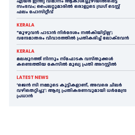
എയര്‍ ഇന്ത്യ വിമാനം ആകാശച്ചുഴിയില്‍പ്പെട്ട
സംഭവം; പൈലറ്റുമാരില്‍ ഒരാളുടെ ഡ്രഗ് ടെസ്റ്റ്
ഫലം പോസിറ്റീവ്
KERALA
“മുഴുവൻ പാടാൻ നിര്‍ദേശം നല്‍കിയിട്ടില്ല’;
വന്ദേമാതരം വിവാദത്തില്‍ പ്രതികരിച്ച്‌ ലോക്ഭവൻ
KERALA
മലപ്പുറത്ത് നിന്നും സ്ഫോടക വസ്തുക്കള്‍
കണ്ടെത്തിയ കേസില്‍ മുഖ‍്യ പ്രതി അറസ്റ്റില്‍
LATEST NEWS
‘ജെൻ സി നമ്മുടെ കുട്ടികളാണ്, അവരെ ചിലര്‍
വഴിതെറ്റിച്ചു’: ആദ്യ പ്രതികരണവുമായി ധര്‍മേന്ദ്ര
പ്രധാൻ