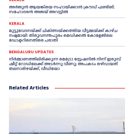
അര്‍ജുന്‍ ആയങ്കിയെ സഹായിക്കാൻ ക്രൗഡ് ഫണ്ടിങ്;
സഹോദരന്‍ അജയ് അറസ്റ്റില്‍
KERALA
മുട്ടുവേദനയ്ക്ക് ചികിത്സയ്ക്കത്തിയ വീട്ടമ്മയ്ക്ക് കാഴ്ച
നഷ്ടമായി: തിരുവനന്തപുരം മെഡിക്കല്‍ കോളേജിലെ
ഡോക്ടറിനെതിരെ പരാതി
BENGALURU UPDATES
നിർമ്മാണത്തിലിരിക്കുന്ന മെട്രോ സ്റ്റേഷനിൽ നിന്ന് ഇരുമ്പ്
ഷീറ്റ് റോഡിലേക്ക് അടർന്നു വീണു; അപകടം ഒഴിവായത്
തലനാരിഴയ്ക്ക്, വീഡിയോ
Related Articles