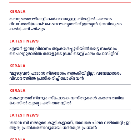
KERALA
മത്സ്യത്തൊഴിലാളികള്‍ക്കായുള്ള തിരച്ചില്‍ പത്താം
ദിവസത്തിലേക്ക്: രക്ഷാദൗത്യത്തിന് ഇന്ത്യൻ നേവിയുടെ
കല്‍പേനി ഷിപ്പും
LATEST NEWS
എയര്‍ ഇന്ത്യ വിമാനം ആകാശച്ചുഴിയില്‍പ്പെട്ട സംഭവം;
പൈലറ്റുമാരില്‍ ഒരാളുടെ ഡ്രഗ് ടെസ്റ്റ് ഫലം പോസിറ്റീവ്
KERALA
“മുഴുവൻ പാടാൻ നിര്‍ദേശം നല്‍കിയിട്ടില്ല’; വന്ദേമാതരം
വിവാദത്തില്‍ പ്രതികരിച്ച്‌ ലോക്ഭവൻ
KERALA
മലപ്പുറത്ത് നിന്നും സ്ഫോടക വസ്തുക്കള്‍ കണ്ടെത്തിയ
കേസില്‍ മുഖ‍്യ പ്രതി അറസ്റ്റില്‍
LATEST NEWS
‘ജെൻ സി നമ്മുടെ കുട്ടികളാണ്, അവരെ ചിലര്‍ വഴിതെറ്റിച്ചു’:
ആദ്യ പ്രതികരണവുമായി ധര്‍മേന്ദ്ര പ്രധാൻ
KERALA