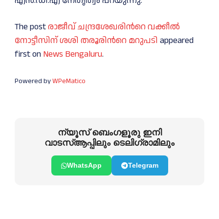
എൻ.ഡി.എ നേതൃത്വം പറയുന്നു.
The post
രാജീവ് ചന്ദ്രശേഖരിന്‍റെ വക്കീല്‍
നോട്ടീസിന് ശശി തരൂരിന്‍റെ മറുപടി
appeared
first on
News Bengaluru
.
Powered by
WPeMatico
ന്യൂസ് ബെംഗളൂരു ഇനി
വാടസ്ആപ്പിലും ടെലിഗ്രാമിലും
WhatsApp
Telegram