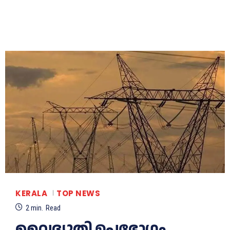
KERALA
TOP NEWS
2
min.
Read
വൈദ്യുതി ഉപഭോഗം