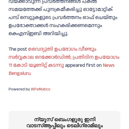
വയ്‌ക്കാവുന്ന പ്രവർത്തനങ്ങള്‍ പകല്‍
സമയത്തേക്ക് പുനക്രമീകരിച്ചു ഓട്ടോമാറ്റിക്
പമ്പ് സെറ്റുകളുടെ പ്രവർത്തനം ഓഫ് ചെയ്തും
ഉപഭോക്താക്കള്‍ സഹകരിക്കണമെന്നും
കെഎസ്‌ഇബി അറിയിച്ചു.
The post
വൈദ്യുതി ഉപഭോഗം വീണ്ടും
സര്‍വ്വകാല റെക്കോര്‍ഡില്‍; പ്രതിദിന ഉപയോഗം
11 കോടി യൂണിറ്റ് കടന്നു
appeared first on
News
Bengaluru
.
Powered by
WPeMatico
ന്യൂസ് ബെംഗളൂരു ഇനി
വാടസ്ആപ്പിലും ടെലിഗ്രാമിലും