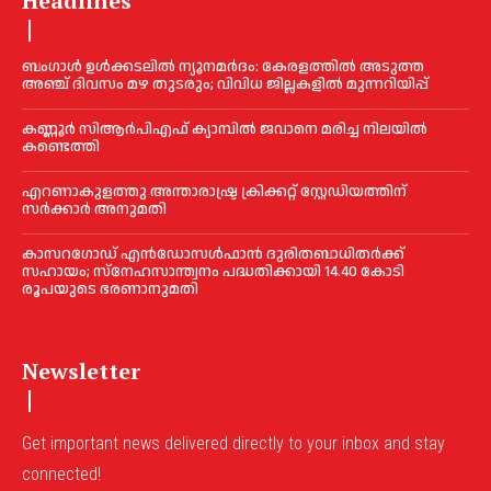
Headlines
ബംഗാൾ ഉൾക്കടലിൽ ന്യൂനമർദം: കേരളത്തിൽ അടുത്ത
അഞ്ച് ദിവസം മഴ തുടരും; വിവിധ ജില്ലകളിൽ മുന്നറിയിപ്പ്
കണ്ണൂര്‍ സിആര്‍പിഎഫ് ക്യാമ്പില്‍ ജവാനെ മരിച്ച നിലയില്‍
കണ്ടെത്തി
എറണാകുളത്തു അന്താരാഷ്ട്ര ക്രിക്കറ്റ് സ്റ്റേഡിയത്തിന്
സര്‍ക്കാര്‍ അനുമതി
കാസറഗോഡ് എന്‍ഡോസള്‍ഫാന്‍ ദുരിതബാധിതര്‍ക്ക്
സഹായം; സ്‌നേഹസാന്ത്വനം പദ്ധതിക്കായി 14.40 കോടി
രൂപയുടെ ഭരണാനുമതി
Newsletter
Get important news delivered directly to your inbox and stay
connected!