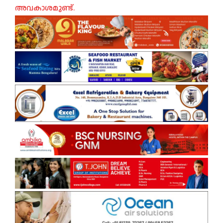
അവകാശമുണ്ട്.