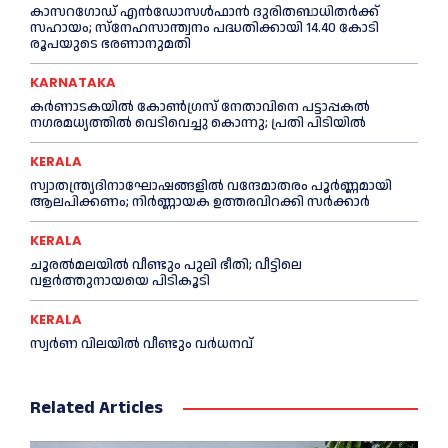
കാസറഗോഡ് എന്‍ഡോസള്‍ഫാന്‍ ദുരിതബാധിതര്‍ക്ക്
സഹായം; സ്‌നേഹസാന്ത്വനം പദ്ധതിക്കായി 14.40 കോടി
രൂപയുടെ ഭരണാനുമതി
KARNATAKA
കർണാടകയിൽ കോണ്‍ഗ്രസ് നേതാവിനെ പട്ടാപ്പകല്‍
നഗരമധ്യത്തില്‍ വെടിവെച്ചു കൊന്നു; പ്രതി പിടിയില്‍
KERALA
സ്വാതന്ത്ര്യദിനാഘോഷങ്ങളില്‍ വന്ദേമാതരം പൂര്‍ണ്ണമായി
ആലപിക്കണം; നിര്‍ണ്ണായക ഉത്തരവിറക്കി സര്‍ക്കാര്‍
KERALA
ചൂരല്‍മലയില്‍ വീണ്ടും പുലി ഭീതി; വീട്ടിലെ
വളര്‍ത്തുനായയെ പിടികൂടി
KERALA
സ്വർണ വിലയില്‍ വീണ്ടും വർധനവ്
Related Articles