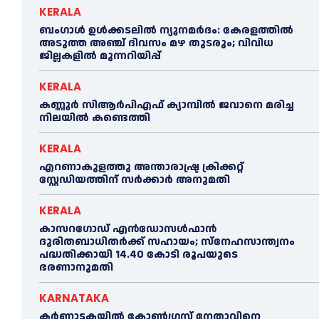
KERALA
ബംഗാൾ ഉൾക്കടലിൽ ന്യൂനമർദം: കേരളത്തിൽ
അടുത്ത അഞ്ച് ദിവസം മഴ തുടരും; വിവിധ
ജില്ലകളിൽ മുന്നറിയിപ്പ്
KERALA
കണ്ണൂര്‍ സിആര്‍പിഎഫ് ക്യാമ്പില്‍ ജവാനെ മരിച്ച
നിലയില്‍ കണ്ടെത്തി
KERALA
എറണാകുളത്തു അന്താരാഷ്ട്ര ക്രിക്കറ്റ്
സ്റ്റേഡിയത്തിന് സര്‍ക്കാര്‍ അനുമതി
KERALA
കാസറഗോഡ് എന്‍ഡോസള്‍ഫാന്‍
ദുരിതബാധിതര്‍ക്ക് സഹായം; സ്‌നേഹസാന്ത്വനം
പദ്ധതിക്കായി 14.40 കോടി രൂപയുടെ
ഭരണാനുമതി
KARNATAKA
കർണാടകയിൽ കോണ്‍ഗ്രസ് നേതാവിനെ