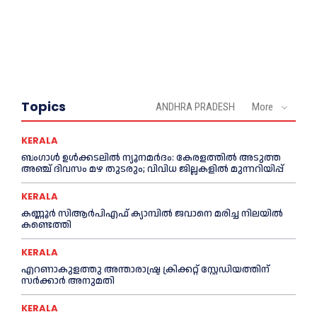
Topics
ANDHRA PRADESH
More
KERALA
ബംഗാൾ ഉൾക്കടലിൽ ന്യൂനമർദം: കേരളത്തിൽ അടുത്ത
അഞ്ച് ദിവസം മഴ തുടരും; വിവിധ ജില്ലകളിൽ മുന്നറിയിപ്പ്
KERALA
കണ്ണൂര്‍ സിആര്‍പിഎഫ് ക്യാമ്പില്‍ ജവാനെ മരിച്ച നിലയില്‍
കണ്ടെത്തി
KERALA
എറണാകുളത്തു അന്താരാഷ്ട്ര ക്രിക്കറ്റ് സ്റ്റേഡിയത്തിന്
സര്‍ക്കാര്‍ അനുമതി
KERALA