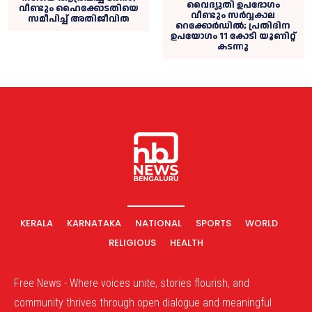
വൈദ്യുതി ഉപഭോഗം
വീണ്ടും ഹൈക്കോടതിയെ
വീണ്ടും സര്‍വ്വകാല
സമീപിച്ച്‌ അതിജീവിത
റെക്കോര്‍ഡില്‍; പ്രതിദിന
ഉപയോഗം 11 കോടി യൂണിറ്റ്
കടന്നു
KERALA
KARNATAKA
NATIONAL
SPORTS
WORLD
RELIGIOUS
HEALTH
Free News - Where voices unite, stories flourish, and
community thrives through open dialogue and meaningful