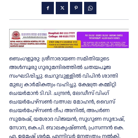
ബെംഗളൂരു: ശ്രീനാരായണ സമിതിയുടെ
അൾസൂരു ഗുരുമന്ദിരത്തിൽ ചതയപൂജ
സംഘടിപ്പിച്ചു. ചെറുവുള്ളിൽ വിപിൻ ശാന്തി
മുഖ്യ കാർമികത്വം വഹിച്ചു. ക്ഷേത്ര കമ്മിറ്റി
ചെയർമാൻ ടി.വി. ചന്ദ്രൻ, ലേഡീസ് വിംഗ്
ചെയർപേഴ്സൺ വത്സല മോഹൻ, വൈസ്
ചെയർപേഴ്സൺ ദീപ അനിൽ, അപർണ
സുരേഷ്, യശോദ വിജയൻ, സുഗുണ സുഭാഷ്,
സോന, കെ.പി. ബാലകൃഷ്ണൻ, പ്രസന്നൻ കെ.
എ, ഉമേഷ് ശർമ, എന്നിവർ നേതൃത്വം നൽകി.