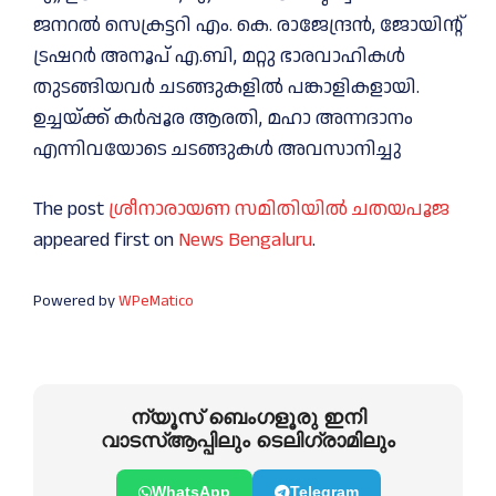
ജനറൽ സെക്രട്ടറി എം. കെ. രാജേന്ദ്രൻ, ജോയിൻ്റ്
ട്രഷറർ അനൂപ് എ.ബി, മറ്റു ഭാരവാഹികൾ
തുടങ്ങിയവർ ചടങ്ങുകളിൽ പങ്കാളികളായി.
ഉച്ചയ്ക്ക് കർപ്പൂര ആരതി, മഹാ അന്നദാനം
എന്നിവയോടെ ചടങ്ങുകൾ അവസാനിച്ചു
The post
ശ്രീനാരായണ സമിതിയിൽ ചതയപൂജ
appeared first on
News Bengaluru
.
Powered by
WPeMatico
ന്യൂസ് ബെംഗളൂരു ഇനി
വാടസ്ആപ്പിലും ടെലിഗ്രാമിലും
WhatsApp
Telegram