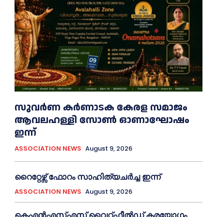
സുവർണ കർണാടക കേരള സമാജം
ആവലഹള്ളി സോണ്‍ ഓണാഘോഷം
ഇന്ന്
ASSOCIATION NEWS
August 9, 2026
റൈറ്റേഴ്സ് ഫോറം സാഹിത്യചർച്ച ഇന്ന്
ASSOCIATION NEWS
August 9, 2026
കെഎൻഎസ്എസ് വൈറ്റ്ഫീൽഡ് കരയോഗം