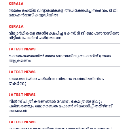
KERALA
സമരം ചെയ്ത വിദ്യാര്‍ഥികളെ അധിക്ഷേപിച്ച സംഭവം; ടി ജി
മോഹന്‍ദാസ് കസ്റ്റഡിയിൽ
KERALA
വിദ്യാര്‍ഥികളെ അധിക്ഷേപിച്ച കേസ്; ടി ജി മോഹന്‍ദാസിന്റെ
വീട്ടില്‍ പോലീസ് പരിശോധന
LATEST NEWS
കൊല്‍ക്കത്തയില്‍ മമത ബാനര്‍ജിയുടെ കാറിന് നേരെ
ആക്രമണം
LATEST NEWS
ബാരാമതിയില്‍ പരിശീലന വിമാനം ലാന്‍ഡിങ്ങിനിടെ
തകര്‍ന്നു
LATEST NEWS
‘റീല്‍സ് ചിത്രീകരണങ്ങള്‍ വേണ്ട’: ക്ഷേത്രങ്ങളിലും
പരിസരത്തും മൊബൈല്‍ ഫോണ്‍ നിരോധിച്ച്‌ തമിഴ്നാട്
സര്‍ക്കാര്‍
LATEST NEWS
കടുവ ആക്രമണത്തില്‍ തോട്ടം തൊഴിലാളി കൊല്ലപ്പെട്ടു