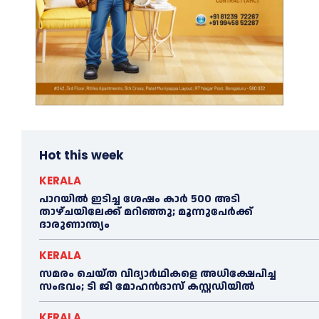
Hot this week
KERALA
പാറയിൽ ഇടിച്ച ശേഷം കാർ 500 അടി
താഴ്ചയിലേക്ക് മറിഞ്ഞു; മൂന്നുപേർക്ക്
ദാരുണാന്ത്യം
KERALA
സമരം ചെയ്ത വിദ്യാര്‍ഥികളെ അധിക്ഷേപിച്ച
സംഭവം; ടി ജി മോഹന്‍ദാസ് കസ്റ്റഡിയിൽ
KERALA