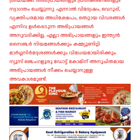
ശ്രദ്ധയ്ക്ക്: അഭിപ്രായങ്ങളും പ്രതികരണങ്ങളും
സ്വാഗതം ചെയ്യുന്നു. എന്നാൽ വിദ്വേഷം, വെറുപ്പ്,
വ്യക്തിപരമായ അധിക്ഷേപം, തെറ്റായ വിവരങ്ങൾ
എന്നിവ ഉൾപ്പെടുന്ന അഭിപ്രായങ്ങൾ
അനുവദിക്കില്ല. എല്ലാ അഭിപ്രായങ്ങളും ഇന്ത്യൻ
സൈബർ നിയമങ്ങൾക്കും കമ്മ്യൂണിറ്റി
മാർഗ്ഗനിർദ്ദേശങ്ങൾക്കും വിധേയമായിരിക്കും.
ന്യൂസ് ബെംഗളൂരു ഡോട്ട് കോമിന് അനുചിതമായ
അഭിപ്രായങ്ങൾ നീക്കം ചെയ്യാനുള്ള
അവകാശമുണ്ട്.