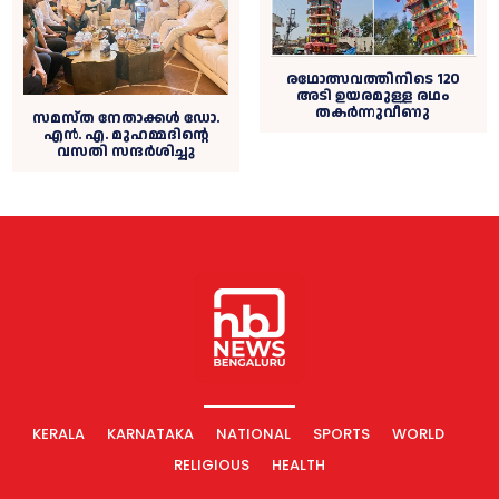
രഥോത്സവത്തിനിടെ 120
അടി ഉയരമുള്ള രഥം
തകർന്നുവീണു
സമസ്ത നേതാക്കള്‍ ഡോ.
എന്‍. എ. മുഹമ്മദിന്റെ
വസതി സന്ദര്‍ശിച്ചു
KERALA
KARNATAKA
NATIONAL
SPORTS
WORLD
RELIGIOUS
HEALTH