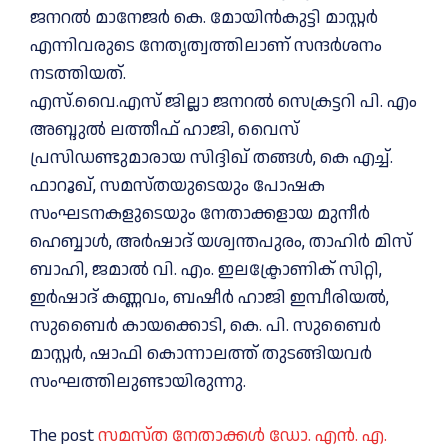
ജനറല്‍ മാനേജര്‍ കെ. മോയിന്‍കുട്ടി മാസ്റ്റര്‍
എന്നിവരുടെ നേതൃത്വത്തിലാണ് സന്ദര്‍ശനം
നടത്തിയത്.
എസ്.വൈ.എസ് ജില്ലാ ജനറല്‍ സെക്രട്ടറി പി. എം
അബ്ദുല്‍ ലത്തീഫ് ഹാജി, വൈസ്
പ്രസിഡണ്ടുമാരായ സിദ്ദിഖ് തങ്ങള്‍, കെ എച്ച്.
ഫാറൂഖ്, സമസ്തയുടെയും പോഷക
സംഘടനകളുടെയും നേതാക്കളായ മുനീര്‍
ഹെബ്ബാള്‍, അര്‍ഷാദ് യശ്വന്തപുരം, താഹിര്‍ മിസ്
ബാഹി, ജമാല്‍ വി. എം. ഇലക്ട്രോണിക് സിറ്റി,
ഇര്‍ഷാദ് കണ്ണവം, ബഷീര്‍ ഹാജി ഇമ്പീരിയല്‍,
സുബൈര്‍ കായക്കൊടി, കെ. പി. സുബൈര്‍
മാസ്റ്റര്‍, ഷാഫി കൊന്നാലത്ത് തുടങ്ങിയവര്‍
സംഘത്തിലുണ്ടായിരുന്നു.
The post
സമസ്ത നേതാക്കള്‍ ഡോ. എന്‍. എ.