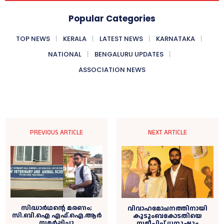
Popular Categories
TOP NEWS
KERALA
LATEST NEWS
KARNATAKA
NATIONAL
BENGALURU UPDATES
ASSOCIATION NEWS
PREVIOUS ARTICLE
NEXT ARTICLE
സിദ്ധാര്‍ഥന്റെ മരണം;
വിവാഹമോചനത്തിനായി
സി.ബി.ഐ എഫ്.ഐ.ആർ
കുടുംബകോടതിയെ
സമർപ്പിച്ചു
സമീപിച്ച് ധനുഷും