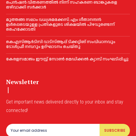
പെൻഷൻ വിതരണത്തില്‍ നിന്ന് സഹകരണ ബാങ്കുകളെ
ഒഴിവാക്കി സര്‍ക്കാര്‍
മുത്തങ്ങ സലാം വധശ്രമക്കേസ്; എം ഗീതാനന്ദൻ
ഉള്‍പ്പെടെയുള്ള പ്രതികളുടെ ശിക്ഷയില്‍ പിഴവുണ്ടെന്ന്
ഹൈക്കോടതി
കെഎസ്‌ആര്‍ടിസി വാട്‌സ്‌ആപ്പ് ടിക്കറ്റിങ് സംവിധാനവും
ടോള്‍ഫ്രീ നമ്പറും ഉദ്ഘാടനം ചെയ്തു
കേരളസമാജം ഈസ്റ്റ് സോണ്‍ മെഡിക്കൽ ക്യാമ്പ് സംഘടിപ്പിച്ചു
Newsletter
Get important news delivered directly to your inbox and stay
connected!
SUBSCRIBE