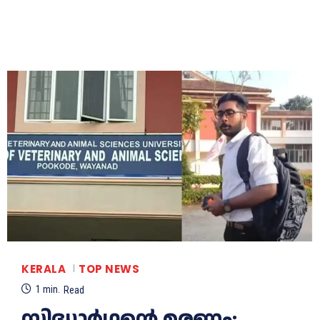
KERALA
TOP NEWS
1
min.
Read
സിദ്ധാര്‍ഥന്റെ മരണം;