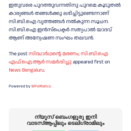
ഇതുവരെ പുറത്തുവന്നതിനു പുറമെ കൂടുതല്‍
കാര്യങ്ങള്‍ തങ്ങള്‍ക്കു ലഭിച്ചിട്ടുണ്ടെന്നാണ്
സി.ബി.ഐ വൃത്തങ്ങള്‍ നല്‍കുന്ന സൂചന.
സി.ബി.ഐ ഇൻസ്‌പെക്ടർ സത്യപാല്‍ യാദവ്
ആണ് അന്വേഷണ സംഘം തലവൻ.
The post
സിദ്ധാര്‍ഥന്റെ മരണം; സി.ബി.ഐ
എഫ്.ഐ.ആർ സമർപ്പിച്ചു
appeared first on
News Bengaluru
.
Powered by
WPeMatico
ന്യൂസ് ബെംഗളൂരു ഇനി
വാടസ്ആപ്പിലും ടെലിഗ്രാമിലും