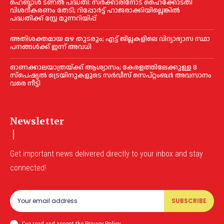
ഹെബ്ബാൾ ടണൽ പദ്ധതി: സർക്കാരിനോട് ഹൈക്കോടതി
വിശദീകരണം തേടി; റിപ്പോർട്ട് ഹാജരാക്കിയില്ലെങ്കിൽ
പദ്ധതിക്ക് സ്റ്റേ മുന്നറിയിപ്പ്
അതിശക്തമായ മഴ തുടരും; എട്ട് ജി​ല്ല​ക​ളി​ലെ വി​ദ്യാ​ഭ്യാ​സ സ്ഥാ​
പ​ന​ങ്ങ​ൾ​ക്ക് ഇ​ന്ന് അ​വ​ധി
ഓണക്കാലയാത്രയ്ക്ക് ആശ്വാസം; കേരളത്തിലേക്കുള്ള 8
സ്പെഷ്യൽ ട്രെയിനുകളുടെ സർവീസ് സെപ്റ്റംബർ അവസാനം
വരെ നീട്ടി
Newsletter
Get important news delivered directly to your inbox and stay
connected!
SUBSCRIBE
I've read and accept the Privacy Policy.