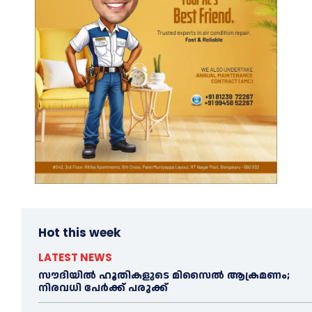
Hot this week
LATEST NEWS
സൗദിയിൽ ഹൂതികളുടെ മിസൈൽ ആക്രമണം;
നിരവധി പേർക്ക് പരുക്ക്