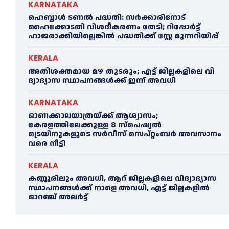
KARNATAKA
ഹെബ്ബാൾ ടണൽ പദ്ധതി: സർക്കാരിനോട്
ഹൈക്കോടതി വിശദീകരണം തേടി; റിപ്പോർട്ട്
ഹാജരാക്കിയില്ലെങ്കിൽ പദ്ധതിക്ക് സ്റ്റേ മുന്നറിയിപ്പ്
KERALA
അതിശക്തമായ മഴ തുടരും; എട്ട് ജി​ല്ല​ക​ളി​ലെ വി​
ദ്യാ​ഭ്യാ​സ സ്ഥാ​പ​ന​ങ്ങ​ൾ​ക്ക് ഇ​ന്ന് അ​വ​ധി
KARNATAKA
ഓണക്കാലയാത്രയ്ക്ക് ആശ്വാസം;
കേരളത്തിലേക്കുള്ള 8 സ്പെഷ്യൽ
ട്രെയിനുകളുടെ സർവീസ് സെപ്റ്റംബർ അവസാനം
വരെ നീട്ടി
KERALA
കണ്ണൂരിലും അവധി, ആറ് ജില്ലകളിലെ വിദ്യാഭ്യാസ
സ്ഥാപനങ്ങൾക്ക് നാളെ അവധി, എട്ട് ജില്ലകളിൽ
ഓറഞ്ച് അലർട്ട്