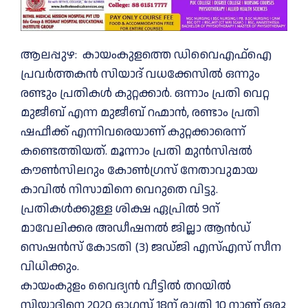
ആലപ്പുഴ: കായംകുളത്തെ ഡിവൈഎഫ്ഐ
പ്രവർത്തകൻ സിയാദ് വധക്കേസിൽ ഒന്നും
രണ്ടും പ്രതികൾ കുറ്റക്കാർ. ഒന്നാം പ്രതി വെറ്റ
മുജീബ് എന്ന മുജീബ് റഹ്മാൻ, രണ്ടാം പ്രതി
ഷഫീക്ക് എന്നിവരെയാണ് കുറ്റക്കാരെന്ന്
കണ്ടെത്തിയത്. മൂന്നാം പ്രതി മുൻസിപ്പൽ
കൗൺസിലറും കോൺഗ്രസ് നേതാവുമായ
കാവിൽ നിസാമിനെ വെറുതെ വിട്ടു.
പ്രതികള്‍ക്കുള്ള ശിക്ഷ ഏപ്രില്‍ 9ന്
മാവേലിക്കര അഡീഷനല്‍ ജില്ലാ ആന്‍ഡ്
സെഷന്‍സ് കോടതി (3) ജഡ്ജി എസ്എസ് സീന
വിധിക്കും.
കായംകുളം വൈദ്യന്‍ വീട്ടില്‍ തറയില്‍
സിയാദിനെ 2020 ഓഗസ്റ്റ് 18ന് രാത്രി 10 നാണ് ഒരു