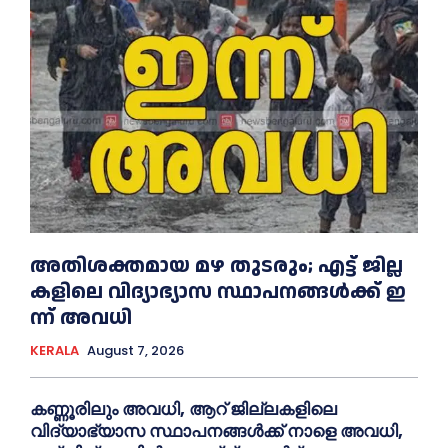
അതിശക്തമായ മഴ തുടരും; എട്ട് ജി​ല്ല​
ക​ളി​ലെ വി​ദ്യാ​ഭ്യാ​സ സ്ഥാ​പ​ന​ങ്ങ​ൾ​ക്ക് ഇ​
ന്ന് അ​വ​ധി
KERALA
August 7, 2026
കണ്ണൂരിലും അവധി, ആറ് ജില്ലകളിലെ
വിദ്യാഭ്യാസ സ്ഥാപനങ്ങൾക്ക് നാളെ അവധി,