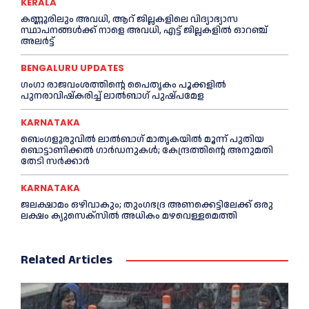
KERALA
കണ്ണൂരിലും അവധി, ആറ് ജില്ലകളിലെ വിദ്യാഭ്യാസ
സ്ഥാപനങ്ങൾക്ക് നാളെ അവധി, എട്ട് ജില്ലകളിൽ ഓറഞ്ച്
അലർട്ട്
BENGALURU UPDATES
ഗംഗാ രാജവംശത്തിന്റെ പൈതൃകം പൂക്കളിൽ
പുനരാവിഷ്‌കരിച്ച് ലാൽബാഗ് പുഷ്പമേള
KARNATAKA
ബെംഗളൂരുവിൽ ലാൽബാഗ് മാതൃകയിൽ മൂന്ന് പുതിയ
ബൊട്ടാണിക്കൽ ഗാർഡനുകൾ; കേന്ദ്രത്തിന്റെ അനുമതി
തേടി സർക്കാർ
KARNATAKA
ജലക്ഷാമം ഒഴിവാകും; തുംഗഭദ്ര അണക്കെട്ടിലേക്ക് ഒരു
ലക്ഷം ക്യുസെക്സില്‍ അധികം മഴവെള്ളമെത്തി
Related Articles