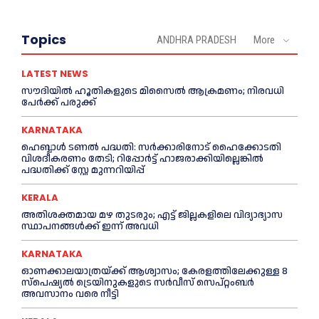
Topics
ANDHRA PRADESH
More
LATEST NEWS
സൗദിയിൽ ഹൂതികളുടെ മിസൈൽ ആക്രമണം; നിരവധി
പേർക്ക് പരുക്ക്
KARNATAKA
ഹെബ്ബാൾ ടണൽ പദ്ധതി: സർക്കാരിനോട് ഹൈക്കോടതി
വിശദീകരണം തേടി; റിപ്പോർട്ട് ഹാജരാക്കിയില്ലെങ്കിൽ
പദ്ധതിക്ക് സ്റ്റേ മുന്നറിയിപ്പ്
KERALA
അതിശക്തമായ മഴ തുടരും; എട്ട് ജി​ല്ല​ക​ളി​ലെ വി​ദ്യാ​ഭ്യാ​സ
സ്ഥാ​പ​ന​ങ്ങ​ൾ​ക്ക് ഇ​ന്ന് അ​വ​ധി
KARNATAKA
ഓണക്കാലയാത്രയ്ക്ക് ആശ്വാസം; കേരളത്തിലേക്കുള്ള 8
സ്പെഷ്യൽ ട്രെയിനുകളുടെ സർവീസ് സെപ്റ്റംബർ
അവസാനം വരെ നീട്ടി