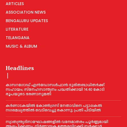
ARTICLES
ASSOCIATION NEWS
BENGALURU UPDATES
LITERATURE
TELANGANA
MUSIC & ALBUM
Headlines
കാസറഗോഡ് എന്‍ഡോസള്‍ഫാന്‍ ദുരിതബാധിതര്‍ക്ക്
സഹായം; സ്‌നേഹസാന്ത്വനം പദ്ധതിക്കായി 14.40 കോടി
രൂപയുടെ ഭരണാനുമതി
കർണാടകയിൽ കോണ്‍ഗ്രസ് നേതാവിനെ പട്ടാപ്പകല്‍
നഗരമധ്യത്തില്‍ വെടിവെച്ചു കൊന്നു; പ്രതി പിടിയില്‍
സ്വാതന്ത്ര്യദിനാഘോഷങ്ങളില്‍ വന്ദേമാതരം പൂര്‍ണ്ണമായി
ആലപിക്കണം; നിര്‍ണ്ണായക ഉത്തരവിറക്കി സര്‍ക്കാര്‍