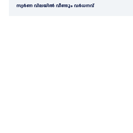
സ്വർണ വിലയില്‍ വീണ്ടും വർധനവ്