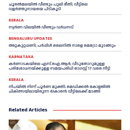
ചൂരല്‍മലയില്‍ വീണ്ടും പുലി ഭീതി; വീട്ടിലെ
വളര്‍ത്തുനായയെ പിടികൂടി
KERALA
സ്വർണ വിലയില്‍ വീണ്ടും വർധനവ്
BENGALURU UPDATES
അറ്റകുറ്റപ്പണി; പർപ്പിൾ ലൈനില്‍ നാളെ മെട്രോ മുടങ്ങും
KARNATAKA
കർണാടകയിലെ എസ്.ഐ.ആർ; വീടുതോറുമുള്ള
പരിശോധനയ്ക്കുള്ള സമയപരിധി ഓഗസ്റ്റ് 17 വരെ നീട്ടി
KERALA
നിപയില്‍ നിന്ന് പൂര്‍ണ മുക്തി; മെഡിക്കല്‍ കോളജില്‍
ചികിത്സയിലായിരുന്ന 43കാരന്‍ വീട്ടിലേക്ക് മടങ്ങി
Related Articles