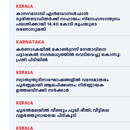
KERALA
കാസറഗോഡ് എന്‍ഡോസള്‍ഫാന്‍
ദുരിതബാധിതര്‍ക്ക് സഹായം; സ്‌നേഹസാന്ത്വനം
പദ്ധതിക്കായി 14.40 കോടി രൂപയുടെ
ഭരണാനുമതി
KARNATAKA
കർണാടകയിൽ കോണ്‍ഗ്രസ് നേതാവിനെ
പട്ടാപ്പകല്‍ നഗരമധ്യത്തില്‍ വെടിവെച്ചു കൊന്നു;
പ്രതി പിടിയില്‍
KERALA
സ്വാതന്ത്ര്യദിനാഘോഷങ്ങളില്‍ വന്ദേമാതരം
പൂര്‍ണ്ണമായി ആലപിക്കണം; നിര്‍ണ്ണായക
ഉത്തരവിറക്കി സര്‍ക്കാര്‍
KERALA
ചൂരല്‍മലയില്‍ വീണ്ടും പുലി ഭീതി; വീട്ടിലെ
വളര്‍ത്തുനായയെ പിടികൂടി
KERALA