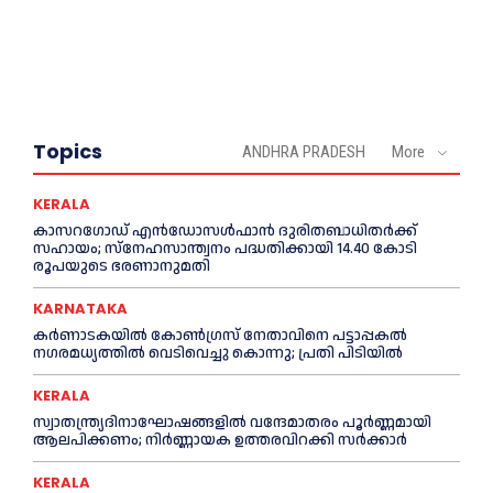
Topics
ANDHRA PRADESH
More
KERALA
കാസറഗോഡ് എന്‍ഡോസള്‍ഫാന്‍ ദുരിതബാധിതര്‍ക്ക്
സഹായം; സ്‌നേഹസാന്ത്വനം പദ്ധതിക്കായി 14.40 കോടി
രൂപയുടെ ഭരണാനുമതി
KARNATAKA
കർണാടകയിൽ കോണ്‍ഗ്രസ് നേതാവിനെ പട്ടാപ്പകല്‍
നഗരമധ്യത്തില്‍ വെടിവെച്ചു കൊന്നു; പ്രതി പിടിയില്‍
KERALA
സ്വാതന്ത്ര്യദിനാഘോഷങ്ങളില്‍ വന്ദേമാതരം പൂര്‍ണ്ണമായി
ആലപിക്കണം; നിര്‍ണ്ണായക ഉത്തരവിറക്കി സര്‍ക്കാര്‍
KERALA