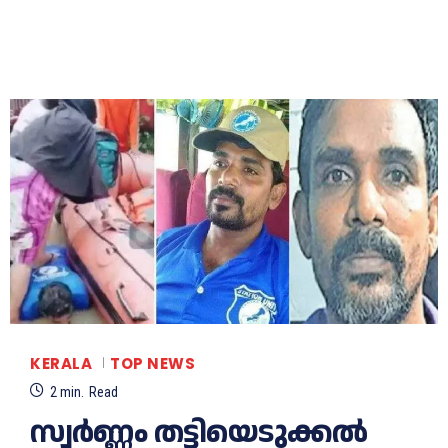
KERALA
TOP NEWS
2
min.
Read
സ്വർണ്ണം തട്ടിയെടുക്കൽ