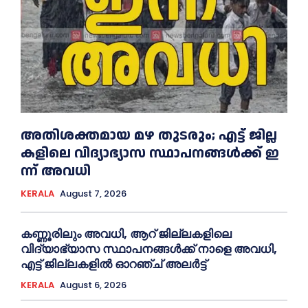
അതിശക്തമായ മഴ തുടരും; എട്ട് ജി​ല്ല​
ക​ളി​ലെ വി​ദ്യാ​ഭ്യാ​സ സ്ഥാ​പ​ന​ങ്ങ​ൾ​ക്ക് ഇ​
ന്ന് അ​വ​ധി
KERALA
August 7, 2026
കണ്ണൂരിലും അവധി, ആറ് ജില്ലകളിലെ
വിദ്യാഭ്യാസ സ്ഥാപനങ്ങൾക്ക് നാളെ അവധി,
എട്ട് ജില്ലകളിൽ ഓറഞ്ച് അലർട്ട്
KERALA
August 6, 2026