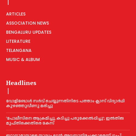
ARTICLES
ASSOCIATION NEWS
BENGALURU UPDATES
LITERATURE
TELANGANA
MUSIC & ALBUM
Headlines
വോളിബോൾ സർവ് ചെയ്യുന്നതിനിടെ പത്താം ക്ലാസ് വിദ്യാർഥി
കുഴഞ്ഞുവീണു മരിച്ചു
‘പോലീസിനെ ആക്രമിച്ചു, കടിച്ചു പരുക്കേല്‍പ്പിച്ചു’; ഇല്‍തിജ
മുഫ്തിക്കെതിരെ കേസ്
ഇറാനുമായുള്ള യുദ്ധം ഉടൻ അവസാനിച്ചേക്കുമെന്ന് ട്രംപ്;