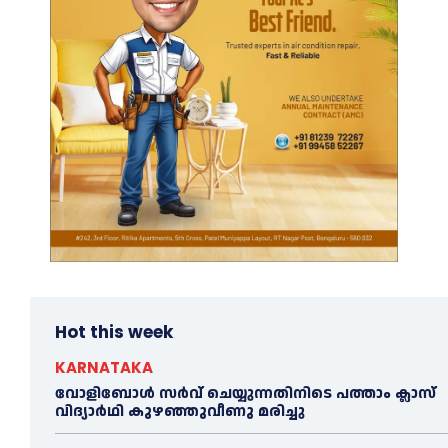
Hot this week
KARNATAKA
വോളിബോൾ സർവ് ചെയ്യുന്നതിനിടെ പത്താം ക്ലാസ്
വിദ്യാർഥി കുഴഞ്ഞുവീണു മരിച്ചു