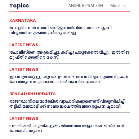
Topics
ANDHRA PRADESH
More
KARNATAKA
വോളിബോൾ സർവ് ചെയ്യുന്നതിനിടെ പത്താം ക്ലാസ്
വിദ്യാർഥി കുഴഞ്ഞുവീണു മരിച്ചു
LATEST NEWS
‘പോലീസിനെ ആക്രമിച്ചു, കടിച്ചു പരുക്കേല്‍പ്പിച്ചു’; ഇല്‍തിജ
മുഫ്തിക്കെതിരെ കേസ്
LATEST NEWS
ഇറാനുമായുള്ള യുദ്ധം ഉടൻ അവസാനിച്ചേക്കുമെന്ന് ട്രംപ്;
ഹോർമുസ് തുറക്കാൻ താൽക്കാലിക ധാരണ
BENGALURU UPDATES
രാജസ്ഥാനിലെ മാർബിൾ വ്യാപാരികളാണെന്ന് വിശ്വസിപ്പിച്ച്
തട്ടിപ്പ്; മലയാളിക്ക് നാലര ലക്ഷത്തിലേറെ രൂപ നഷ്ടമായി
LATEST NEWS
സൗദിയിൽ ഹൂതികളുടെ മിസൈൽ ആക്രമണം; നിരവധി
പേർക്ക് പരുക്ക്