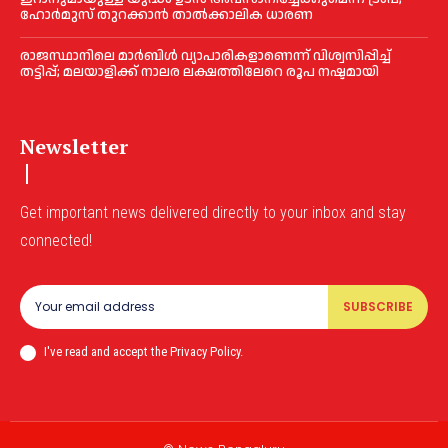
ഹോർമുസ് തുറക്കാൻ താൽക്കാലിക ധാരണ
രാജസ്ഥാനിലെ മാർബിൾ വ്യാപാരികളാണെന്ന് വിശ്വസിപ്പിച്ച്
തട്ടിപ്പ്; മലയാളിക്ക് നാലര ലക്ഷത്തിലേറെ രൂപ നഷ്ടമായി
Newsletter
Get important news delivered directly to your inbox and stay
connected!
SUBSCRIBE
I've read and accept the Privacy Policy.