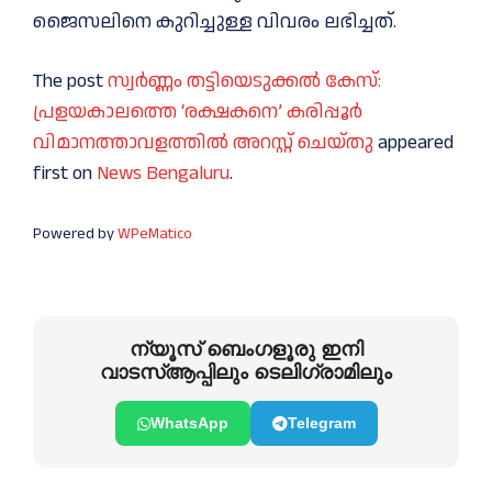
ജൈസലിനെ കുറിച്ചുള്ള വിവരം ലഭിച്ചത്.
The post
സ്വർണ്ണം തട്ടിയെടുക്കൽ കേസ്:
പ്രളയകാലത്തെ ‘രക്ഷകനെ’ കരിപ്പൂർ
വിമാനത്താവളത്തിൽ അറസ്റ്റ് ചെയ്തു
appeared
first on
News Bengaluru
.
Powered by
WPeMatico
ന്യൂസ് ബെംഗളൂരു ഇനി
വാടസ്ആപ്പിലും ടെലിഗ്രാമിലും
WhatsApp
Telegram