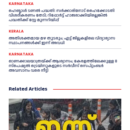
KARNATAKA
ഹെബ്ബാൾ ടണൽ പദ്ധതി: സർക്കാരിനോട് ഹൈക്കോടതി
വിശദീകരണം തേടി; റിപ്പോർട്ട് ഹാജരാക്കിയില്ലെങ്കിൽ
പദ്ധതിക്ക് സ്റ്റേ മുന്നറിയിപ്പ്
KERALA
അതിശക്തമായ മഴ തുടരും; എട്ട് ജി​ല്ല​ക​ളി​ലെ വി​ദ്യാ​ഭ്യാ​സ
സ്ഥാ​പ​ന​ങ്ങ​ൾ​ക്ക് ഇ​ന്ന് അ​വ​ധി
KARNATAKA
ഓണക്കാലയാത്രയ്ക്ക് ആശ്വാസം; കേരളത്തിലേക്കുള്ള 8
സ്പെഷ്യൽ ട്രെയിനുകളുടെ സർവീസ് സെപ്റ്റംബർ
അവസാനം വരെ നീട്ടി
Related Articles