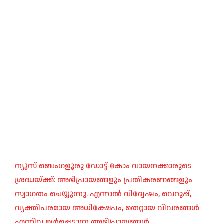
ന്യൂസ് ബെംഗളൂരു ഡോട്ട് കോം വായനക്കാരുടെ
ശ്രദ്ധയ്ക്ക്: അഭിപ്രായങ്ങളും പ്രതികരണങ്ങളും
സ്വാഗതം ചെയ്യുന്നു. എന്നാൽ വിദ്വേഷം, വെറുപ്പ്,
വ്യക്തിപരമായ അധിക്ഷേപം, തെറ്റായ വിവരങ്ങൾ
എന്നിവ ഉൾപ്പെടുന്ന അഭിപ്രായങ്ങൾ