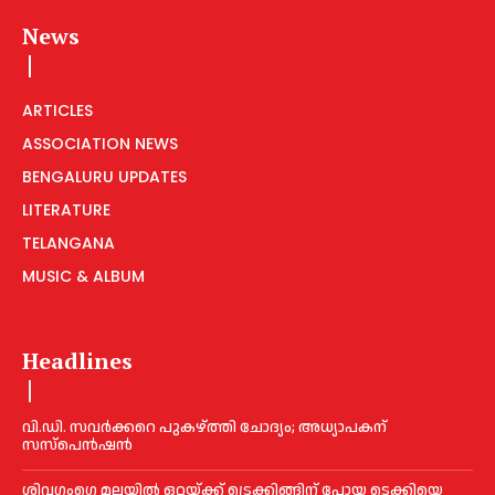
News
ARTICLES
ASSOCIATION NEWS
BENGALURU UPDATES
LITERATURE
TELANGANA
MUSIC & ALBUM
Headlines
വി.ഡി. സവർക്കറെ പുകഴ്ത്തി ചോദ്യം; അധ്യാപകന്
സസ്പെൻഷൻ
ശിവഗംഗെ മലയിൽ ഒറ്റയ്ക്ക് ട്രെക്കിങ്ങിന് പോയ ടെക്കിയെ