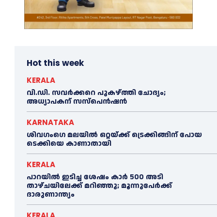
Hot this week
KERALA
വി.ഡി. സവർക്കറെ പുകഴ്ത്തി ചോദ്യം;
അധ്യാപകന് സസ്പെൻഷൻ
KARNATAKA
ശിവഗംഗെ മലയിൽ ഒറ്റയ്ക്ക് ട്രെക്കിങ്ങിന് പോയ
ടെക്കിയെ കാണാതായി
KERALA
പാറയിൽ ഇടിച്ച ശേഷം കാർ 500 അടി
താഴ്ചയിലേക്ക് മറിഞ്ഞു; മൂന്നുപേർക്ക്
ദാരുണാന്ത്യം
KERALA