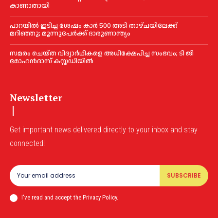
കാണാതായി
പാറയിൽ ഇടിച്ച ശേഷം കാർ 500 അടി താഴ്ചയിലേക്ക്
മറിഞ്ഞു; മൂന്നുപേർക്ക് ദാരുണാന്ത്യം
സമരം ചെയ്ത വിദ്യാര്‍ഥികളെ അധിക്ഷേപിച്ച സംഭവം; ടി ജി
മോഹന്‍ദാസ് കസ്റ്റഡിയിൽ
Newsletter
Get important news delivered directly to your inbox and stay
connected!
SUBSCRIBE
I've read and accept the Privacy Policy.