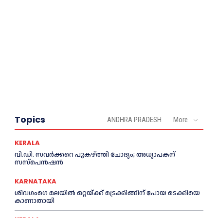
Topics
ANDHRA PRADESH
More
KERALA
വി.ഡി. സവർക്കറെ പുകഴ്ത്തി ചോദ്യം; അധ്യാപകന്
സസ്പെൻഷൻ
KARNATAKA
ശിവഗംഗെ മലയിൽ ഒറ്റയ്ക്ക് ട്രെക്കിങ്ങിന് പോയ ടെക്കിയെ
കാണാതായി