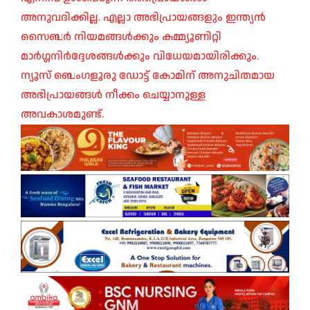
അനുവദിക്കില്ല. എല്ലാ അഭിപ്രായങ്ങളും ഇന്ത്യൻ
സൈബർ നിയമങ്ങൾക്കും കമ്മ്യൂണിറ്റി
മാർഗ്ഗനിർദ്ദേശങ്ങൾക്കും വിധേയമായിരിക്കും.
ന്യൂസ് ബെംഗളൂരു ഡോട്ട് കോമിന് അനുചിതമായ
അഭിപ്രായങ്ങൾ നീക്കം ചെയ്യാനുള്ള
അവകാശമുണ്ട്.