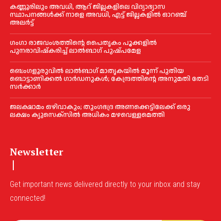
കണ്ണൂരിലും അവധി, ആറ് ജില്ലകളിലെ വിദ്യാഭ്യാസ
സ്ഥാപനങ്ങൾക്ക് നാളെ അവധി, എട്ട് ജില്ലകളിൽ ഓറഞ്ച്
അലർട്ട്
ഗംഗാ രാജവംശത്തിന്റെ പൈതൃകം പൂക്കളിൽ
പുനരാവിഷ്‌കരിച്ച് ലാൽബാഗ് പുഷ്പമേള
ബെംഗളൂരുവിൽ ലാൽബാഗ് മാതൃകയിൽ മൂന്ന് പുതിയ
ബൊട്ടാണിക്കൽ ഗാർഡനുകൾ; കേന്ദ്രത്തിന്റെ അനുമതി തേടി
സർക്കാർ
ജലക്ഷാമം ഒഴിവാകും; തുംഗഭദ്ര അണക്കെട്ടിലേക്ക് ഒരു
ലക്ഷം ക്യുസെക്സില്‍ അധികം മഴവെള്ളമെത്തി
Newsletter
Get important news delivered directly to your inbox and stay
connected!