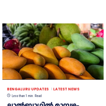
BENGALURU UPDATES
LATEST NEWS
Less than 1
min.
Read
ലാൽബാഗിൽ മാമ്പഴ–