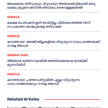
ജലക്ഷാമം ഒഴിവാകും; തുംഗഭദ്ര അണക്കെട്ടിലേക്ക് ഒരു
ലക്ഷം ക്യുസെക്സില്‍ അധികം മഴവെള്ളമെത്തി
KERALA
ക്ഷേമ പെൻഷൻ ഇനി നേരിട്ടില്ല; വിതരണത്തിൽ നിന്ന്
സഹകരണ ബാങ്കുകളെ ഒഴിവാക്കി
KERALA
കനത്ത മഴ: അഞ്ച് ജില്ലകളിലെ വിദ്യാഭ്യാസ സ്ഥാപനങ്ങൾക്ക്
നാളെ അവധി
KARNATAKA
തീരദേശ കർണാടകയിൽ അതിശക്തമായ മഴയ്ക്ക്
മുന്നറിയിപ്പ്
KERALA
കനത്ത മഴ; പത്തനംതിട്ടയില്‍ എല്ലാ വിദ്യാഭ്യാസ
സ്ഥാപനങ്ങള്‍ക്കും നാളെ അവധി
Related Articles