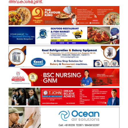
അവകാശമുണ്ട്.