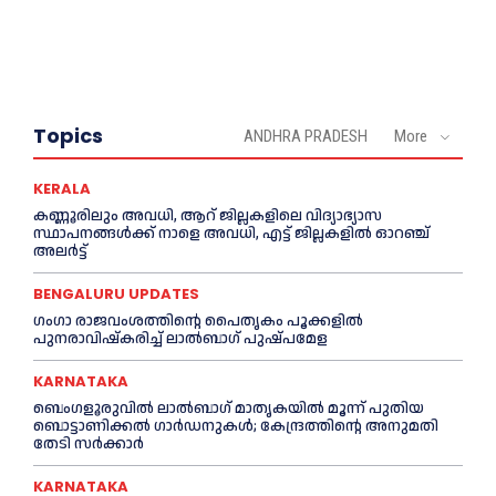
Topics
ANDHRA PRADESH
More
KERALA
കണ്ണൂരിലും അവധി, ആറ് ജില്ലകളിലെ വിദ്യാഭ്യാസ
സ്ഥാപനങ്ങൾക്ക് നാളെ അവധി, എട്ട് ജില്ലകളിൽ ഓറഞ്ച്
അലർട്ട്
BENGALURU UPDATES
ഗംഗാ രാജവംശത്തിന്റെ പൈതൃകം പൂക്കളിൽ
പുനരാവിഷ്‌കരിച്ച് ലാൽബാഗ് പുഷ്പമേള
KARNATAKA
ബെംഗളൂരുവിൽ ലാൽബാഗ് മാതൃകയിൽ മൂന്ന് പുതിയ
ബൊട്ടാണിക്കൽ ഗാർഡനുകൾ; കേന്ദ്രത്തിന്റെ അനുമതി
തേടി സർക്കാർ
KARNATAKA