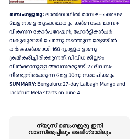
ബെംഗളൂരു:
ലാൽബാഗിൽ മാമ്പഴ–ചക്കപ്പഴ
മേള നാളെ തുടക്കമാകും. കർണാടക മാമ്പഴ
വികസന കോർപറേഷൻ, ഹോർട്ടികൾചർ
വകുപ്പുമായി ചേർന്നു നടത്തുന്ന മേളയിൽ
കർഷകർക്കായി 168 സ്റ്റാളുകളാണു
ക്രമീകരിച്ചിരിക്കുന്നത്. വിവിധ ജില്ലഴം
വിൽക്കാനുള്ള അവസരമുണ്ട്. 27 ദിവസം
നീണ്ടുനിൽക്കുന്ന മേള 30നു സമാപിക്കും.
SUMMARY:
Bengaluru: 27-day Lalbagh Mango and
Jackfruit Mela starts on June 4
ന്യൂസ് ബെംഗളൂരു ഇനി
വാടസ്ആപ്പിലും ടെലിഗ്രാമിലും