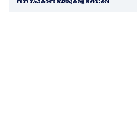
നിന്ന് സഹകരണ ബാങ്കുകളെ ഒഴിവാക്കി