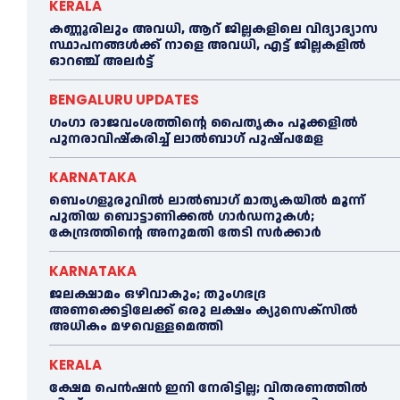
KERALA
കണ്ണൂരിലും അവധി, ആറ് ജില്ലകളിലെ വിദ്യാഭ്യാസ
സ്ഥാപനങ്ങൾക്ക് നാളെ അവധി, എട്ട് ജില്ലകളിൽ
ഓറഞ്ച് അലർട്ട്
BENGALURU UPDATES
ഗംഗാ രാജവംശത്തിന്റെ പൈതൃകം പൂക്കളിൽ
പുനരാവിഷ്‌കരിച്ച് ലാൽബാഗ് പുഷ്പമേള
KARNATAKA
ബെംഗളൂരുവിൽ ലാൽബാഗ് മാതൃകയിൽ മൂന്ന്
പുതിയ ബൊട്ടാണിക്കൽ ഗാർഡനുകൾ;
കേന്ദ്രത്തിന്റെ അനുമതി തേടി സർക്കാർ
KARNATAKA
ജലക്ഷാമം ഒഴിവാകും; തുംഗഭദ്ര
അണക്കെട്ടിലേക്ക് ഒരു ലക്ഷം ക്യുസെക്സില്‍
അധികം മഴവെള്ളമെത്തി
KERALA
ക്ഷേമ പെൻഷൻ ഇനി നേരിട്ടില്ല; വിതരണത്തിൽ