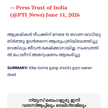
— Press Trust of India
(@PTI_News)
June 11, 2026
ആ​ക്ര​മി​ക​ൾ ദീ​പ​ക്കി​ന് നേ​രെ 10 ത​വ​ണ വെ​ടി​യു​
തി​ർ​ത്തു. ഉ​ട​ൻ​ത​ന്നെ ആ​ശു​പ​ത്രി​യി​ലെ​ത്തി​ച്ചു​
വെ​ങ്കി​ലും ജീ​വ​ൻ ര​ക്ഷി​ക്കാ​നാ​യി​ല്ല. സം​ഭ​വ​ത്തി​
ൽ പോ​ലീ​സ് അ​ന്വേ​ഷ​ണം ആ​രം​ഭി​ച്ചു.
SUMMARY:
Bike-borne gang shoots gym owner
dead
ന്യൂസ് ബെംഗളൂരു ഇനി
വാടസ്ആപ്പിലും ടെലിഗ്രാമിലും