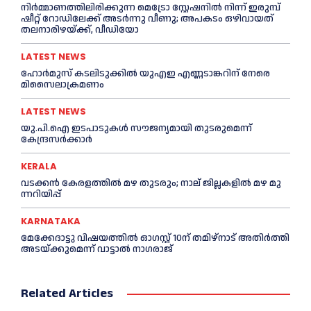
നിർമ്മാണത്തിലിരിക്കുന്ന മെട്രോ സ്റ്റേഷനിൽ നിന്ന് ഇരുമ്പ്
ഷീറ്റ് റോഡിലേക്ക് അടർന്നു വീണു; അപകടം ഒഴിവായത്
തലനാരിഴയ്ക്ക്, വീഡിയോ
LATEST NEWS
ഹോര്‍മുസ് കടലിടുക്കില്‍ യുഎഇ എണ്ണടാങ്കറിന് നേരെ
മിസൈലാക്രമണം
LATEST NEWS
യു.പി.ഐ ഇടപാടുകൾ സൗജന്യമായി തുടരുമെന്ന്
കേന്ദ്രസർക്കാർ
KERALA
വ​ട​ക്ക​ൻ കേരളത്തില്‍ മഴ തുടരും; നാ​ല് ജി​ല്ല​ക​ളി​ൽ മ​ഴ മു​
ന്ന​റി​യി​പ്പ്
KARNATAKA
മേക്കേദാട്ടു വിഷയത്തിൽ ഓഗസ്റ്റ് 10ന് തമിഴ്നാട് അതിർത്തി
അടയ്ക്കുമെന്ന് വാട്ടാൽ നാഗരാജ്
Related Articles