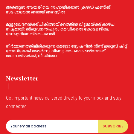
അര്‍ജുന്‍ ആയങ്കിയെ സഹായിക്കാൻ ക്രൗഡ് ഫണ്ടിങ്;
സഹോദരന്‍ അജയ് അറസ്റ്റില്‍
മുട്ടുവേദനയ്ക്ക് ചികിത്സയ്ക്കത്തിയ വീട്ടമ്മയ്ക്ക് കാഴ്ച
നഷ്ടമായി: തിരുവനന്തപുരം മെഡിക്കല്‍ കോളേജിലെ
ഡോക്ടറിനെതിരെ പരാതി
നിർമ്മാണത്തിലിരിക്കുന്ന മെട്രോ സ്റ്റേഷനിൽ നിന്ന് ഇരുമ്പ് ഷീറ്റ്
റോഡിലേക്ക് അടർന്നു വീണു; അപകടം ഒഴിവായത്
തലനാരിഴയ്ക്ക്, വീഡിയോ
Newsletter
Get important news delivered directly to your inbox and stay
connected!
SUBSCRIBE