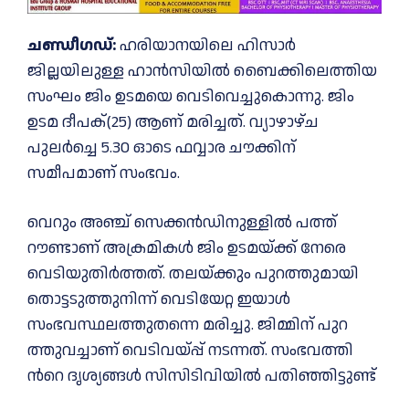
ച​ണ്ഡീ​ഗ​ഡ്:
ഹരിയാനയിലെ ഹിസാർ
ജില്ലയിലുള്ള ഹാൻസിയിൽ ബൈക്കിലെത്തിയ
സംഘം ജിം ഉടമയെ വെടിവെച്ചുകൊന്നു. ജിം
ഉടമ ദീ​പ​ക്(25) ആ​ണ് മ​രി​ച്ച​ത്. വ്യാഴാഴ്ച
പുലർച്ചെ 5.30 ഓടെ ഫവ്വാര ചൗക്കിന്
സമീപമാണ് സംഭവം.
വെറും അഞ്ച് സെക്കൻഡിനുള്ളിൽ പത്ത്
റൗണ്ടാണ് അക്രമികൾ ജിം ഉടമയ്ക്ക് നേരെ
വെടിയുതിർത്തത്. തലയ്ക്കും പുറത്തുമായി
തൊട്ടടുത്തുനിന്ന് വെടിയേറ്റ ഇയാൾ
സംഭവസ്ഥലത്തുതന്നെ മരിച്ചു. ​ജി​മ്മി​ന് പു​റ​
ത്തു​വ​ച്ചാ​ണ് വെ​ടി​വ​യ്പ്പ് ന​ട​ന്ന​ത്. സം​ഭ​വ​ത്തി​
ന്‍റെ ദൃ​ശ്യ​ങ്ങ​ൾ സി​സി​ടി​വി​യി​ൽ പ​തി​ഞ്ഞി​ട്ടു​ണ്ട്