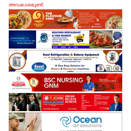
അവകാശമുണ്ട്.