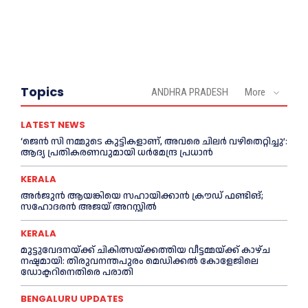
Topics
ANDHRA PRADESH
More
LATEST NEWS
‘ജെൻ സി നമ്മുടെ കുട്ടികളാണ്, അവരെ ചിലര്‍ വഴിതെറ്റിച്ചു’:
ആദ്യ പ്രതികരണവുമായി ധര്‍മേന്ദ്ര പ്രധാൻ
KERALA
അര്‍ജുന്‍ ആയങ്കിയെ സഹായിക്കാൻ ക്രൗഡ് ഫണ്ടിങ്;
സഹോദരന്‍ അജയ് അറസ്റ്റില്‍
KERALA
മുട്ടുവേദനയ്ക്ക് ചികിത്സയ്ക്കത്തിയ വീട്ടമ്മയ്ക്ക് കാഴ്ച
നഷ്ടമായി: തിരുവനന്തപുരം മെഡിക്കല്‍ കോളേജിലെ
ഡോക്ടറിനെതിരെ പരാതി
BENGALURU UPDATES