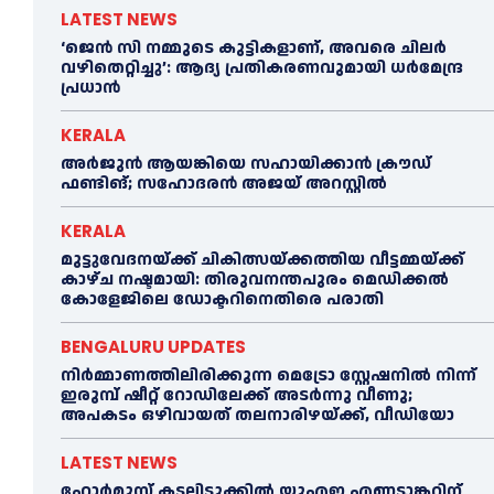
LATEST NEWS
‘ജെൻ സി നമ്മുടെ കുട്ടികളാണ്, അവരെ ചിലര്‍
വഴിതെറ്റിച്ചു’: ആദ്യ പ്രതികരണവുമായി ധര്‍മേന്ദ്ര
പ്രധാൻ
KERALA
അര്‍ജുന്‍ ആയങ്കിയെ സഹായിക്കാൻ ക്രൗഡ്
ഫണ്ടിങ്; സഹോദരന്‍ അജയ് അറസ്റ്റില്‍
KERALA
മുട്ടുവേദനയ്ക്ക് ചികിത്സയ്ക്കത്തിയ വീട്ടമ്മയ്ക്ക്
കാഴ്ച നഷ്ടമായി: തിരുവനന്തപുരം മെഡിക്കല്‍
കോളേജിലെ ഡോക്ടറിനെതിരെ പരാതി
BENGALURU UPDATES
നിർമ്മാണത്തിലിരിക്കുന്ന മെട്രോ സ്റ്റേഷനിൽ നിന്ന്
ഇരുമ്പ് ഷീറ്റ് റോഡിലേക്ക് അടർന്നു വീണു;
അപകടം ഒഴിവായത് തലനാരിഴയ്ക്ക്, വീഡിയോ
LATEST NEWS
ഹോര്‍മുസ് കടലിടുക്കില്‍ യുഎഇ എണ്ണടാങ്കറിന്