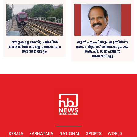
അറ്റകുറ്റപ്പണി; പർപ്പിൾ
മുൻ എംപിയും മുതിർന്ന
ലൈനിൽ നാളെ ഗതാഗതം
കോൺഗ്രസ് നേതാവുമായ
തടസപ്പെടും
കെ.പി. ധനപാലൻ
അന്തരിച്ചു
KERALA
KARNATAKA
NATIONAL
SPORTS
WORLD