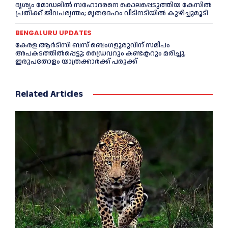
ദൃശ്യം മോഡലിൽ സഹോദരനെ കൊലപ്പെടുത്തിയ കേസിൽ
പ്രതിക്ക് ജീവപര്യന്തം; മൃതദേഹം വീടിനടിയിൽ കുഴിച്ചുമൂടി
BENGALURU UPDATES
കേരള ആർടിസി ബസ് ബെംഗളൂരുവിന് സമീപം
അപകടത്തിൽപ്പെട്ടു; ഡ്രൈവറും കണ്ടക്ടറും മരിച്ചു,
ഇരുപതോളം യാത്രക്കാർക്ക് പരുക്ക്
Related Articles