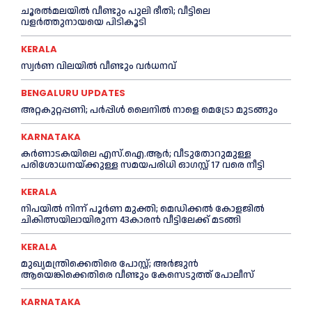
ചൂരല്‍മലയില്‍ വീണ്ടും പുലി ഭീതി; വീട്ടിലെ
വളര്‍ത്തുനായയെ പിടികൂടി
KERALA
സ്വർണ വിലയില്‍ വീണ്ടും വർധനവ്
BENGALURU UPDATES
അറ്റകുറ്റപ്പണി; പർപ്പിൾ ലൈനില്‍ നാളെ മെട്രോ മുടങ്ങും
KARNATAKA
കർണാടകയിലെ എസ്.ഐ.ആർ; വീടുതോറുമുള്ള
പരിശോധനയ്ക്കുള്ള സമയപരിധി ഓഗസ്റ്റ് 17 വരെ നീട്ടി
KERALA
നിപയില്‍ നിന്ന് പൂര്‍ണ മുക്തി; മെഡിക്കല്‍ കോളജില്‍
ചികിത്സയിലായിരുന്ന 43കാരന്‍ വീട്ടിലേക്ക് മടങ്ങി
KERALA
മുഖ്യമന്ത്രിക്കെതിരെ പോസ്റ്റ്; അര്‍ജുൻ
ആയെങ്കിക്കെതിരെ വീണ്ടും കേസെടുത്ത് പോലീസ്
KARNATAKA