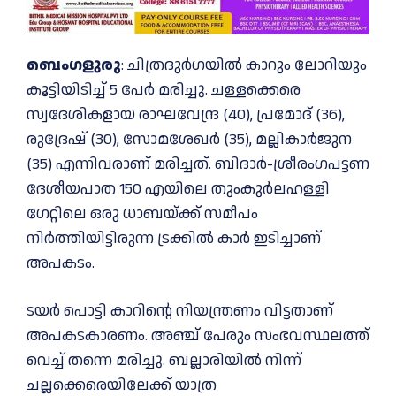
ബെംഗളുരു
: ചിത്രദുർഗയിൽ കാറും ലോറിയും
കൂട്ടിയിടിച്ച് 5 പേർ മരിച്ചു. ചള്ളക്കെരെ
സ്വദേശികളായ രാഘവേന്ദ്ര (40), പ്രമോദ് (36),
രുദ്രേഷ് (30), സോമശേഖര്‍ (35), മല്ലികാര്‍ജുന
(35) എന്നിവരാണ് മരിച്ചത്. ബിദാർ-ശ്രീരംഗപട്ടണ
ദേശീയപാത 150 എയിലെ തുംകുർലഹള്ളി
ഗേറ്റിലെ ഒരു ധാബയ്ക്ക് സമീപം
നിർത്തിയിട്ടിരുന്ന ട്രക്കിൽ കാർ ഇടിച്ചാണ്
അപകടം.
ടയർ പൊട്ടി കാറിന്റെ നിയന്ത്രണം വിട്ടതാണ്
അപകടകാരണം. അഞ്ച് പേരും സംഭവസ്ഥലത്ത്
വെച്ച് തന്നെ മരിച്ചു. ബല്ലാരിയിൽ നിന്ന്
ചല്ലക്കെരെയിലേക്ക് യാത്ര