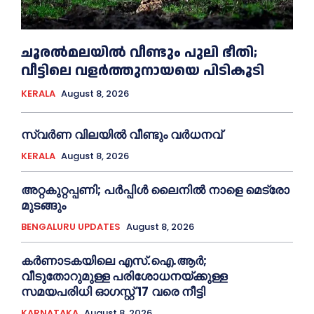
ചൂരല്‍മലയില്‍ വീണ്ടും പുലി ഭീതി;
വീട്ടിലെ വളര്‍ത്തുനായയെ പിടികൂടി
KERALA
August 8, 2026
സ്വർണ വിലയില്‍ വീണ്ടും വർധനവ്
KERALA
August 8, 2026
അറ്റകുറ്റപ്പണി; പർപ്പിൾ ലൈനില്‍ നാളെ മെട്രോ
മുടങ്ങും
BENGALURU UPDATES
August 8, 2026
കർണാടകയിലെ എസ്.ഐ.ആർ;
വീടുതോറുമുള്ള പരിശോധനയ്ക്കുള്ള
സമയപരിധി ഓഗസ്റ്റ് 17 വരെ നീട്ടി
KARNATAKA
August 8, 2026