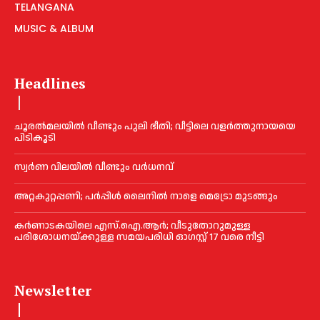
TELANGANA
MUSIC & ALBUM
Headlines
ചൂരല്‍മലയില്‍ വീണ്ടും പുലി ഭീതി; വീട്ടിലെ വളര്‍ത്തുനായയെ
പിടികൂടി
സ്വർണ വിലയില്‍ വീണ്ടും വർധനവ്
അറ്റകുറ്റപ്പണി; പർപ്പിൾ ലൈനില്‍ നാളെ മെട്രോ മുടങ്ങും
കർണാടകയിലെ എസ്.ഐ.ആർ; വീടുതോറുമുള്ള
പരിശോധനയ്ക്കുള്ള സമയപരിധി ഓഗസ്റ്റ് 17 വരെ നീട്ടി
Newsletter