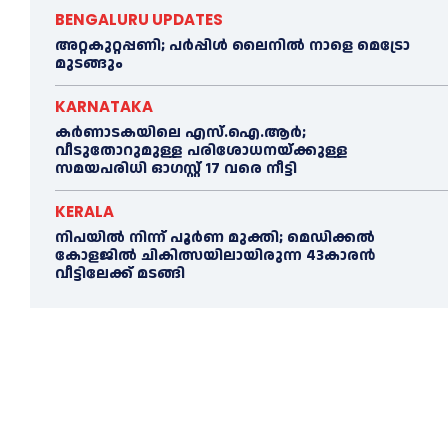
BENGALURU UPDATES
അറ്റകുറ്റപ്പണി; പർപ്പിൾ ലൈനില്‍ നാളെ മെട്രോ
മുടങ്ങും
KARNATAKA
കർണാടകയിലെ എസ്.ഐ.ആർ;
വീടുതോറുമുള്ള പരിശോധനയ്ക്കുള്ള
സമയപരിധി ഓഗസ്റ്റ് 17 വരെ നീട്ടി
KERALA
നിപയില്‍ നിന്ന് പൂര്‍ണ മുക്തി; മെഡിക്കല്‍
കോളജില്‍ ചികിത്സയിലായിരുന്ന 43കാരന്‍
വീട്ടിലേക്ക് മടങ്ങി