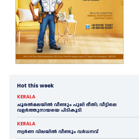
Hot this week
KERALA
ചൂരല്‍മലയില്‍ വീണ്ടും പുലി ഭീതി; വീട്ടിലെ
വളര്‍ത്തുനായയെ പിടികൂടി
KERALA
സ്വർണ വിലയില്‍ വീണ്ടും വർധനവ്