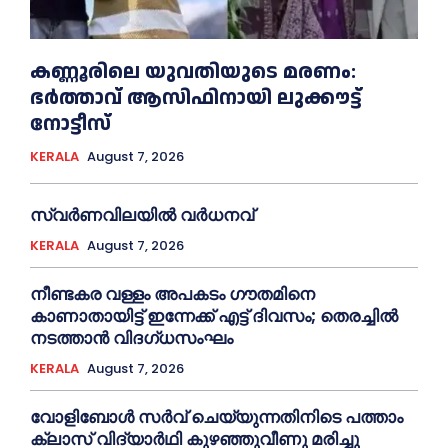
കണ്ണൂരിലെ യുവതിയുടെ മരണം:
ഭര്‍ത്താവ് ആസിഫിനായി ലുക്കൗട്ട്
നോട്ടീസ്
KERALA
August 7, 2026
സ്വർണവിലയിൽ വർധനവ്
KERALA
August 7, 2026
നീണ്ടകര വള്ളം അപകടം ഗൗതമിനെ
കാണാതായിട്ട് ഇന്നേക്ക് എട്ട് ദിവസം; തെരച്ചില്‍
നടത്താൻ വിദഗ്ധസംഘം
KERALA
August 7, 2026
വോളിബോൾ സർവ് ചെയ്യുന്നതിനിടെ പത്താം
ക്ലാസ് വിദ്യാർഥി കുഴഞ്ഞുവീണു മരിച്ചു