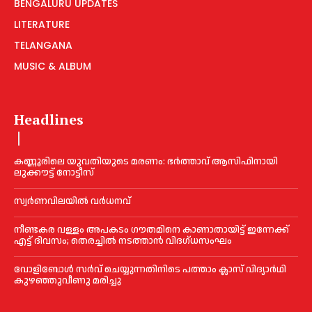
BENGALURU UPDATES
LITERATURE
TELANGANA
MUSIC & ALBUM
Headlines
കണ്ണൂരിലെ യുവതിയുടെ മരണം: ഭര്‍ത്താവ് ആസിഫിനായി
ലുക്കൗട്ട് നോട്ടീസ്
സ്വർണവിലയിൽ വർധനവ്
നീണ്ടകര വള്ളം അപകടം ഗൗതമിനെ കാണാതായിട്ട് ഇന്നേക്ക്
എട്ട് ദിവസം; തെരച്ചില്‍ നടത്താൻ വിദഗ്ധസംഘം
വോളിബോൾ സർവ് ചെയ്യുന്നതിനിടെ പത്താം ക്ലാസ് വിദ്യാർഥി
കുഴഞ്ഞുവീണു മരിച്ചു