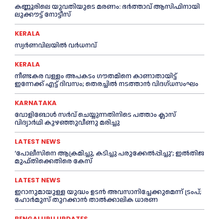
കണ്ണൂരിലെ യുവതിയുടെ മരണം: ഭര്‍ത്താവ് ആസിഫിനായി
ലുക്കൗട്ട് നോട്ടീസ്
KERALA
സ്വർണവിലയിൽ വർധനവ്
KERALA
നീണ്ടകര വള്ളം അപകടം ഗൗതമിനെ കാണാതായിട്ട്
ഇന്നേക്ക് എട്ട് ദിവസം; തെരച്ചില്‍ നടത്താൻ വിദഗ്ധസംഘം
KARNATAKA
വോളിബോൾ സർവ് ചെയ്യുന്നതിനിടെ പത്താം ക്ലാസ്
വിദ്യാർഥി കുഴഞ്ഞുവീണു മരിച്ചു
LATEST NEWS
‘പോലീസിനെ ആക്രമിച്ചു, കടിച്ചു പരുക്കേല്‍പ്പിച്ചു’; ഇല്‍തിജ
മുഫ്തിക്കെതിരെ കേസ്
LATEST NEWS
ഇറാനുമായുള്ള യുദ്ധം ഉടൻ അവസാനിച്ചേക്കുമെന്ന് ട്രംപ്;
ഹോർമുസ് തുറക്കാൻ താൽക്കാലിക ധാരണ
BENGALURU UPDATES