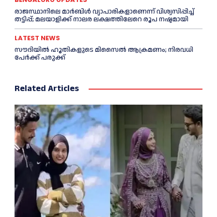
രാജസ്ഥാനിലെ മാർബിൾ വ്യാപാരികളാണെന്ന് വിശ്വസിപ്പിച്ച്
തട്ടിപ്പ്; മലയാളിക്ക് നാലര ലക്ഷത്തിലേറെ രൂപ നഷ്ടമായി
LATEST NEWS
സൗദിയിൽ ഹൂതികളുടെ മിസൈൽ ആക്രമണം; നിരവധി
പേർക്ക് പരുക്ക്
Related Articles