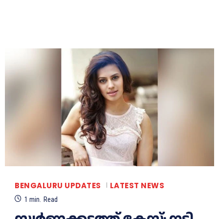
BENGALURU UPDATES
LATEST NEWS
1
min.
Read