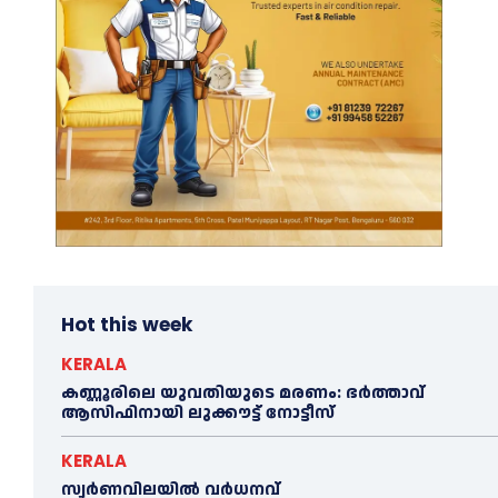
Hot this week
KERALA
കണ്ണൂരിലെ യുവതിയുടെ മരണം: ഭര്‍ത്താവ്
ആസിഫിനായി ലുക്കൗട്ട് നോട്ടീസ്
KERALA
സ്വർണവിലയിൽ വർധനവ്