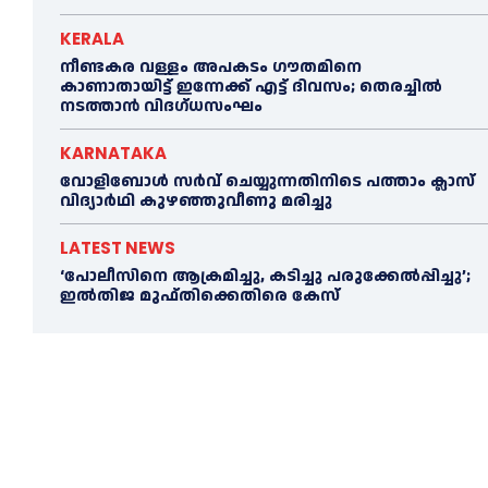
KERALA
നീണ്ടകര വള്ളം അപകടം ഗൗതമിനെ
കാണാതായിട്ട് ഇന്നേക്ക് എട്ട് ദിവസം; തെരച്ചില്‍
നടത്താൻ വിദഗ്ധസംഘം
KARNATAKA
വോളിബോൾ സർവ് ചെയ്യുന്നതിനിടെ പത്താം ക്ലാസ്
വിദ്യാർഥി കുഴഞ്ഞുവീണു മരിച്ചു
LATEST NEWS
‘പോലീസിനെ ആക്രമിച്ചു, കടിച്ചു പരുക്കേല്‍പ്പിച്ചു’;
ഇല്‍തിജ മുഫ്തിക്കെതിരെ കേസ്