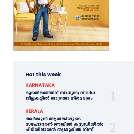
Hot this week
KARNATAKA
മൂടൽമഞ്ഞിന് സാധ്യത; വിവിധ
ജില്ലകളിൽ ജാഗ്രതാ നിർദേശം
KERALA
അര്‍ജുന്‍ ആയങ്കിയുടെ
സഹോദരന്‍ അഖില്‍ കസ്റ്റഡിയില്‍;
പിടിയിലായത് തൃശൂരില്‍ നിന്ന്