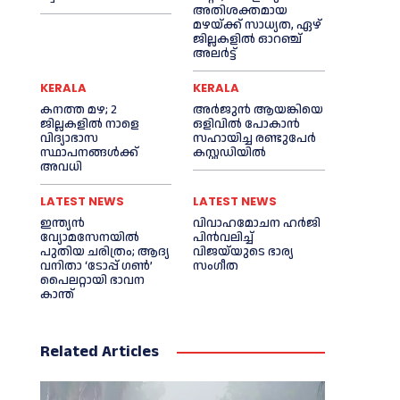
അതിശക്തമായ
മഴയ്ക്ക് സാധ്യത, ഏഴ്
ജില്ലകളിൽ ഓറഞ്ച്
അലർട്ട്
KERALA
KERALA
കനത്ത മഴ; 2
അര്‍ജുന്‍ ആയങ്കിയെ
ജില്ലകളില്‍ നാളെ
ഒളിവില്‍ പോകാന്‍
വിദ്യാഭാസ
സഹായിച്ച രണ്ടുപേര്‍
സ്ഥാപനങ്ങള്‍ക്ക്
കസ്റ്റഡിയില്‍
അവധി
LATEST NEWS
LATEST NEWS
ഇന്ത്യൻ
വിവാഹമോചന ഹര്‍ജി
വ്യോമസേനയില്‍
പിൻവലിച്ച്‌
പുതിയ ചരിത്രം; ആദ്യ
വിജയ്‌യുടെ ഭാര്യ
വനിതാ ‘ടോപ്പ് ഗണ്‍’
സംഗീത
പൈലറ്റായി ഭാവന
കാന്ത്
Related Articles