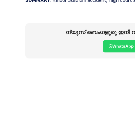
SUMMARY
: Kaloor Stadium accident; High Court 
ന്യൂസ് ബെംഗളൂരു ഇനി വാ
WhatsApp