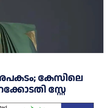
യം അപകടം; കേസിലെ
്കോടതി സ്റ്റേ