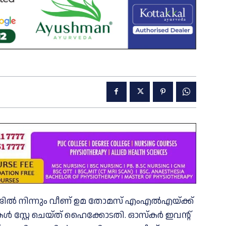
റ്റേജില്‍ നിന്നും വീണ് ഉമ തോമസ് എംഎല്‍എയ്ക്ക്
‍ സ്റ്റേ ചെയ്ത് ഹൈക്കോടതി. ഓസ്‌കര്‍ ഇവന്റ്