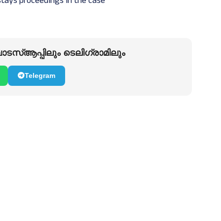
stays proceedings in the case
ടസ്ആപ്പിലും ടെലിഗ്രാമിലും
Telegram