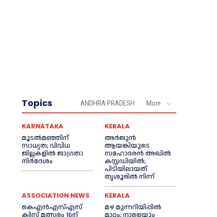
Topics
ANDHRA PRADESH
More
KARNATAKA
KERALA
മൂടൽമഞ്ഞിന്
അര്‍ജുന്‍
സാധ്യത; വിവിധ
ആയങ്കിയുടെ
ജില്ലകളിൽ ജാഗ്രതാ
സഹോദരന്‍ അഖില്‍
നിർദേശം
കസ്റ്റഡിയില്‍;
പിടിയിലായത്
തൃശൂരില്‍ നിന്ന്
ASSOCIATION NEWS
KERALA
കെഎൻഎസ്എസ്
മഴ മുന്നറിയിപ്പിൽ
ക്വിസ് മത്സരം 16ന്
മാറ്റം; നാളെയും