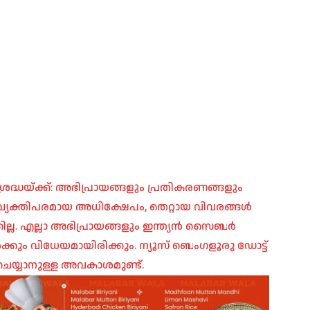
രദ്ധയ്ക്ക്: അഭിപ്രായങ്ങളും പ്രതികരണങ്ങളും
പ്, വ്യക്തിപരമായ അധിക്ഷേപം, തെറ്റായ വിവരങ്ങൾ
ില്ല. എല്ലാ അഭിപ്രായങ്ങളും ഇന്ത്യൻ സൈബർ
ങൾക്കും വിധേയമായിരിക്കും. ന്യൂസ് ബെംഗളൂരു ഡോട്ട്
െയ്യാനുള്ള അവകാശമുണ്ട്.