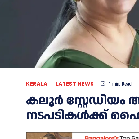
KERALA
LATEST NEWS
1
min.
Read
കലൂര്‍ സ്റ്റേഡി
നടപടികള്‍ക്ക് ഹൈക