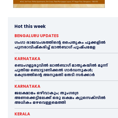
Hot this week
BENGALURU UPDATES
ഗംഗാ രാജവംശത്തിന്റെ പൈതൃകം പൂക്കളിൽ
പുനരാവിഷ്‌കരിച്ച് ലാൽബാഗ് പുഷ്പമേള
KARNATAKA
ബെംഗളൂരുവിൽ ലാൽബാഗ് മാതൃകയിൽ മൂന്ന്
പുതിയ ബൊട്ടാണിക്കൽ ഗാർഡനുകൾ;
കേന്ദ്രത്തിന്റെ അനുമതി തേടി സർക്കാർ
KARNATAKA
ജലക്ഷാമം ഒഴിവാകും; തുംഗഭദ്ര
അണക്കെട്ടിലേക്ക് ഒരു ലക്ഷം ക്യുസെക്സില്‍
അധികം മഴവെള്ളമെത്തി
KERALA