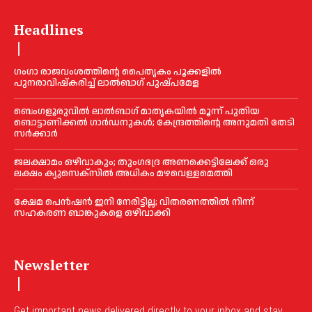
Headlines
ഗംഗാ രാജവംശത്തിന്റെ പൈതൃകം പൂക്കളിൽ
പുനരാവിഷ്‌കരിച്ച് ലാൽബാഗ് പുഷ്പമേള
ബെംഗളൂരുവിൽ ലാൽബാഗ് മാതൃകയിൽ മൂന്ന് പുതിയ
ബൊട്ടാണിക്കൽ ഗാർഡനുകൾ; കേന്ദ്രത്തിന്റെ അനുമതി തേടി
സർക്കാർ
ജലക്ഷാമം ഒഴിവാകും; തുംഗഭദ്ര അണക്കെട്ടിലേക്ക് ഒരു
ലക്ഷം ക്യുസെക്സില്‍ അധികം മഴവെള്ളമെത്തി
ക്ഷേമ പെൻഷൻ ഇനി നേരിട്ടില്ല; വിതരണത്തിൽ നിന്ന്
സഹകരണ ബാങ്കുകളെ ഒഴിവാക്കി
Newsletter
Get important news delivered directly to your inbox and stay