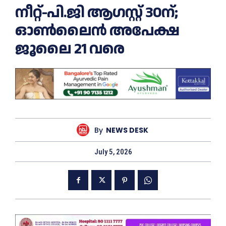
നീറ്റ്-പി.ജി ആഗസ്റ്റ് 30ന്;
ഓൺലൈൻ അപേക്ഷ
ജൂലൈ 21 വരെ
By
NEWS DESK
July 5, 2026