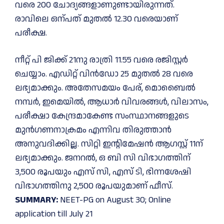
വരെ 200 ചോദ്യങ്ങളാണുണ്ടായിരുന്നത്.
രാവിലെ ഒന്പത് മുതൽ 12.30 വരെയാണ്
പരീക്ഷ.
നീറ്റ് പി ജിക്ക് 21നു രാത്രി 11.55 വരെ രജിസ്റ്റർ
ചെയ്യാം. എഡിറ്റ് വിൻഡോ 25 മുതൽ 28 വരെ
ലഭ്യമാക്കും. അതേസമയം പേര്, മൊബൈൽ
നമ്പർ, ഇമെയിൽ, ആധാർ വിവരങ്ങൾ, വിലാസം,
പരീക്ഷാ കേന്ദ്രമാകേണ്ട സംസ്ഥാനങ്ങളുടെ
മുൻഗണനാക്രമം എന്നിവ തിരുത്താൻ
അനുവദിക്കില്ല. സിറ്റി ഇന്റിമേഷൻ ആഗസ്റ്റ് 11ന്
ലഭ്യമാക്കും. ജനറൽ, ഒ ബി സി വിഭാഗത്തിന്
3,500 രൂപയും എസ്‌ സി, എസ് ടി, ഭിന്നശേഷി
വിഭാഗത്തിനു 2,500 രൂപയുമാണ് ഫീസ്.
SUMMARY:
NEET-PG on August 30; Online
application till July 21