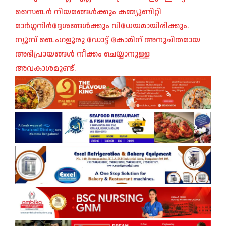
സൈബർ നിയമങ്ങൾക്കും കമ്മ്യൂണിറ്റി
മാർഗ്ഗനിർദ്ദേശങ്ങൾക്കും വിധേയമായിരിക്കും.
ന്യൂസ് ബെംഗളൂരു ഡോട്ട് കോമിന് അനുചിതമായ
അഭിപ്രായങ്ങൾ നീക്കം ചെയ്യാനുള്ള
അവകാശമുണ്ട്.