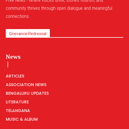
Free News - Where voices unite, stories flourish, and
community thrives through open dialogue and meaningful
connections.
Grievance Redressal
News
ARTICLES
ASSOCIATION NEWS
BENGALURU UPDATES
LITERATURE
TELANGANA
MUSIC & ALBUM