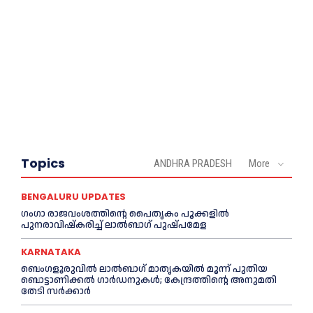
Topics
ANDHRA PRADESH
More
BENGALURU UPDATES
ഗംഗാ രാജവംശത്തിന്റെ പൈതൃകം പൂക്കളിൽ
പുനരാവിഷ്‌കരിച്ച് ലാൽബാഗ് പുഷ്പമേള
KARNATAKA
ബെംഗളൂരുവിൽ ലാൽബാഗ് മാതൃകയിൽ മൂന്ന് പുതിയ
ബൊട്ടാണിക്കൽ ഗാർഡനുകൾ; കേന്ദ്രത്തിന്റെ അനുമതി
തേടി സർക്കാർ