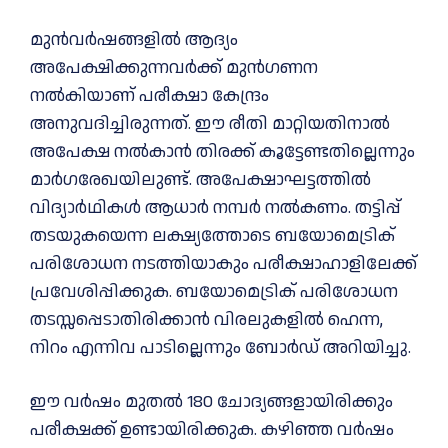
മുൻവർഷങ്ങളിൽ ആദ്യം
അപേക്ഷിക്കുന്നവർക്ക് മുൻഗണന
നൽകിയാണ് പരീക്ഷാ കേന്ദ്രം
അനുവദിച്ചിരുന്നത്. ഈ രീതി മാറ്റിയതിനാൽ
അപേക്ഷ നൽകാൻ തിരക്ക് കൂട്ടേണ്ടതില്ലെന്നും
മാർഗരേഖയിലുണ്ട്. അപേക്ഷാഘട്ടത്തിൽ
വിദ്യാർഥികൾ ആധാർ നമ്പർ നൽകണം. തട്ടിപ്പ്
തടയുകയെന്ന ലക്ഷ്യത്തോടെ ബയോമെട്രിക്
പരിശോധന നടത്തിയാകും പരീക്ഷാഹാളിലേക്ക്
പ്രവേശിപ്പിക്കുക. ബയോമെട്രിക് പരിശോധന
തടസ്സപ്പെടാതിരിക്കാൻ വിരലുകളിൽ ഹെന്ന,
നിറം എന്നിവ പാടില്ലെന്നും ബോർഡ് അറിയിച്ചു.
ഈ വർഷം മുതൽ 180 ചോദ്യങ്ങളായിരിക്കും
പരീക്ഷക്ക് ഉണ്ടായിരിക്കുക. കഴിഞ്ഞ വർഷം