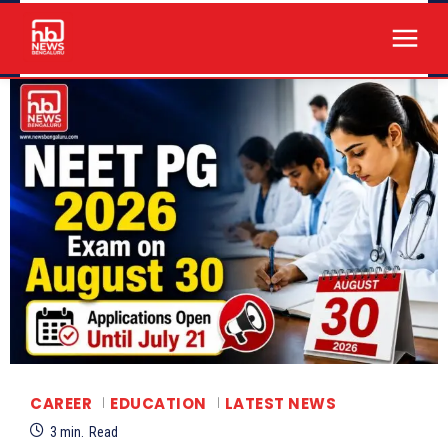
CAREER
EDUCATION
LATEST NEWS
3
min.
Read