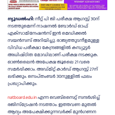
ന്യൂഡല്‍ഹി:
നീറ്റ് പി ജി പരീക്ഷ ആഗസ്റ്റ് 30ന്
നടത്തുമെന്ന് നാഷനൽ ബോർഡ് ഓഫ്
എക്‌സാമിനേഷൻസ് ഇൻ മെഡിക്കൽ
സയൻസസ് അറിയിച്ചു. രാജ്യത്തുടനീളമുള്ള
വിവിധ പരീക്ഷാ കേന്ദ്രങ്ങളിൽ കമ്പ്യൂട്ടർ
അധിഷ്ഠിത മോഡിലാണ് പരീക്ഷ നടക്കുക.
ഓൺലൈൻ അപേക്ഷ ജൂലൈ 21 വരെ
സമര്‍പ്പിക്കാം. അഡ്മിറ്റ് കാർഡ് ആഗസ്റ്റ് 27ന്
ലഭിക്കും. സെപ്തംബർ 30നുള്ളിൽ ഫലം
പ്രഖ്യാപിക്കും.
natboard.edu.in
എന്ന വെബ്‌സൈറ്റ് സന്ദർശിച്ച്
രജിസ്‌ട്രേഷൻ നടത്താം. ഇത്തവണ മുതൽ
ആദ്യം അപേക്ഷിക്കുന്നവർക്ക് മുൻഗണന