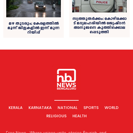
സ്വത്തുതർക്കം: കോ​ഴി​ക്കോ​
ട് മ​ദ്യ​ല​ഹ​രി​യി​ൽ ജ്യേ​ഷ്ഠ​ന്‍
മ​ഴ തു​ട​രും; കേരളത്തില്‍
അ​നു​ജ​നെ കു​ത്തി​ക്കൊ​ല​
മൂ​ന്ന് ജി​ല്ല​ക​ളി​ൽ ഇ​ന്ന് മു​ന്ന​
പ്പെ​ടു​ത്തി
റി​യി​പ്പ്
KERALA
KARNATAKA
NATIONAL
SPORTS
WORLD
RELIGIOUS
HEALTH