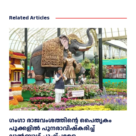
Related Articles
ഗംഗാ രാജവംശത്തിന്റെ പൈതൃകം
പൂക്കളിൽ പുനരാവിഷ്‌കരിച്ച്