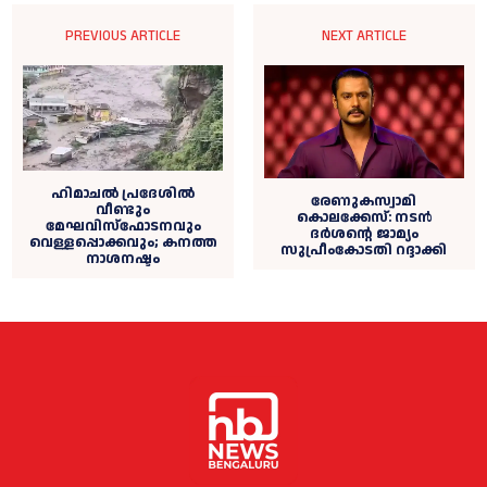
PREVIOUS ARTICLE
NEXT ARTICLE
ഹിമാചല്‍ പ്രദേശില്‍
രേണുകസ്വാമി
വീണ്ടും
കൊലക്കേസ്: നടൻ
മേഘവിസ്‌ഫോടനവും
ദര്‍ശന്റെ ജാമ്യം
വെള്ളപ്പൊക്കവും; കനത്ത
സുപ്രീംകോടതി റദ്ദാക്കി
നാശനഷ്ടം