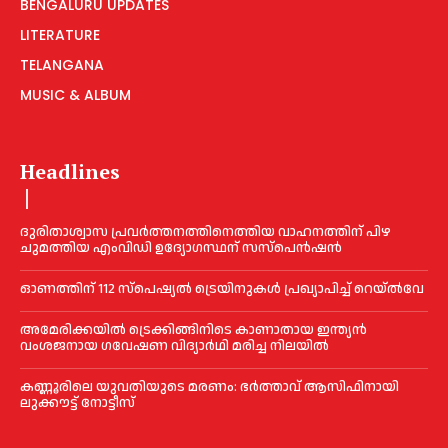
BENGALURU UPDATES
LITERATURE
TELANGANA
MUSIC & ALBUM
Headlines
ദുരിതാശ്വാസ പ്രവര്‍ത്തനത്തിനെത്തിയ വാഹനത്തിന് പിഴ
ചുമത്തിയ എംവിഡി ഉദ്യോഗസ്ഥന് സസ്പെൻഷൻ
ഓണത്തിന് 112 സ്പെഷ്യല്‍ ട്രെയിനുകള്‍ പ്രഖ്യാപിച്ച്‌ റെയ്ല്‍വേ
അമേരിക്കയില്‍ ട്രെക്കിങ്ങിനിടെ കാണാതായ ഇന്ത്യൻ
വംശജനായ ഗവേഷണ വിദ്യാര്‍ഥി മരിച്ച നിലയില്‍
കണ്ണൂരിലെ യുവതിയുടെ മരണം: ഭര്‍ത്താവ് ആസിഫിനായി
ലുക്കൗട്ട് നോട്ടീസ്