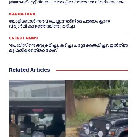
ഇന്നേക്ക് എട്ട് ദിവസം; തെരച്ചില്‍ നടത്താൻ വിദഗ്ധസംഘം
KARNATAKA
വോളിബോൾ സർവ് ചെയ്യുന്നതിനിടെ പത്താം ക്ലാസ്
വിദ്യാർഥി കുഴഞ്ഞുവീണു മരിച്ചു
LATEST NEWS
‘പോലീസിനെ ആക്രമിച്ചു, കടിച്ചു പരുക്കേല്‍പ്പിച്ചു’; ഇല്‍തിജ
മുഫ്തിക്കെതിരെ കേസ്
Related Articles