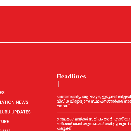
Headlines
ES
പത്തനംതിട്ട, ആലപ്പുഴ, ഇടുക്കി ജില്ല
വിവിധ വിദ്യാഭ്യാസ സ്ഥാപനങ്ങള്‍ക്ക് ന
IATION NEWS
അവധി
LURU UPDATES
നെലമംഗലയ്ക്ക് സമീപം താർ എസ്‌.യു
TURE
മറിഞ്ഞ് രണ്ട് യുവാക്കൾ മരിച്ചു; മൂന്ന്
പരുക്ക്