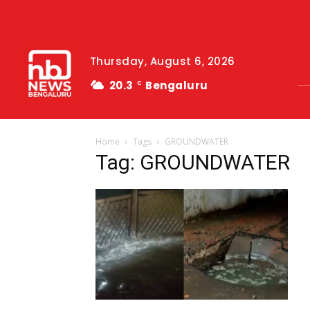
Thursday, August 6, 2026
20.3
Bengaluru
C
Home
Tags
GROUNDWATER
Tag: GROUNDWATER