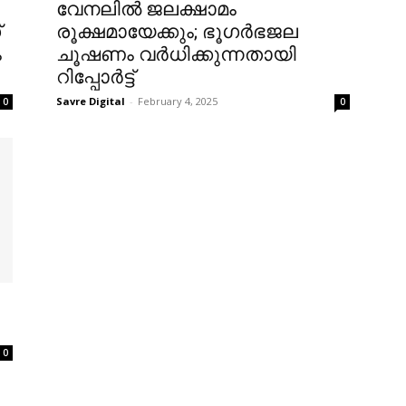
വേനലിൽ ജലക്ഷാമം
്
രൂക്ഷമായേക്കും; ഭൂഗർഭജല
ം
ചൂഷണം വർധിക്കുന്നതായി
റിപ്പോർട്ട്‌
Savre Digital
-
February 4, 2025
0
0
0