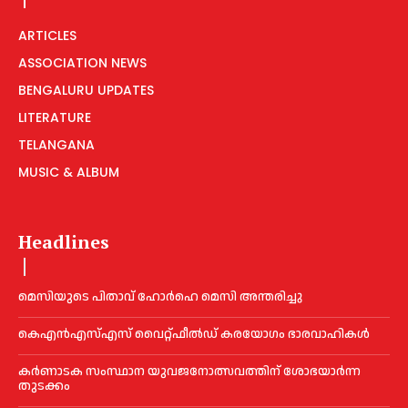
ARTICLES
ASSOCIATION NEWS
BENGALURU UPDATES
LITERATURE
TELANGANA
MUSIC & ALBUM
Headlines
മെ​സിയുടെ പിതാവ് ഹോർഹെ മെ​സി അന്തരിച്ചു
കെഎൻഎസ്എസ് വൈറ്റ്ഫീൽഡ് കരയോഗം ഭാരവാഹികള്‍
കര്‍ണാടക സംസ്ഥാന യുവജനോത്സവത്തിന് ശോഭയാർന്ന
തുടക്കം