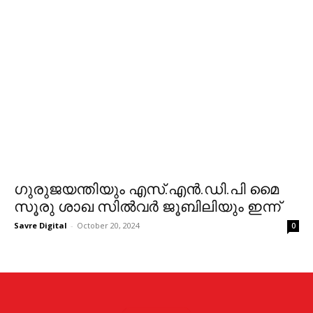
ഗു​രുജ​യ​ന്തി​യും എ​സ്.​എ​ൻ.​ഡി.​പി മൈ​
സൂ​രു ശാ​ഖ സി​ൽ​വ​ർ ജൂ​ബി​ലി​യും ഇ​ന്ന്
Savre Digital
-
October 20, 2024
0