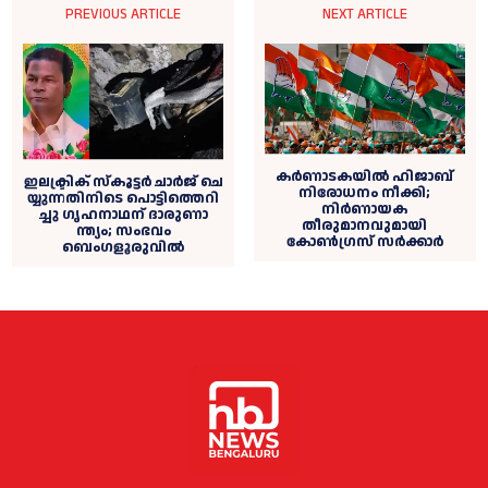
PREVIOUS ARTICLE
NEXT ARTICLE
കർണാടകയിൽ ഹിജാബ്
ഇ​ല​ക്ട്രി​ക് സ്കൂ​ട്ട​ർ ചാ​ർ​ജ് ചെ​
നിരോധനം നീക്കി;
യ്യു​ന്ന​തി​നി​ടെ പൊ​ട്ടി​ത്തെ​റി​
നിർണായക
ച്ചു ഗൃ​ഹ​നാ​ഥ​ന് ദാ​രു​ണാ​
തീരുമാനവുമായി
ന്ത്യം; സംഭവം
കോൺഗ്രസ് സർക്കാർ
ബെംഗളൂരുവില്‍