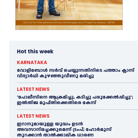
Hot this week
KARNATAKA
വോളിബോൾ സർവ് ചെയ്യുന്നതിനിടെ പത്താം ക്ലാസ്
വിദ്യാർഥി കുഴഞ്ഞുവീണു മരിച്ചു
LATEST NEWS
‘പോലീസിനെ ആക്രമിച്ചു, കടിച്ചു പരുക്കേല്‍പ്പിച്ചു’;
ഇല്‍തിജ മുഫ്തിക്കെതിരെ കേസ്
LATEST NEWS
ഇറാനുമായുള്ള യുദ്ധം ഉടൻ
അവസാനിച്ചേക്കുമെന്ന് ട്രംപ്; ഹോർമുസ്
തുറക്കാൻ താൽക്കാലിക ധാരണ