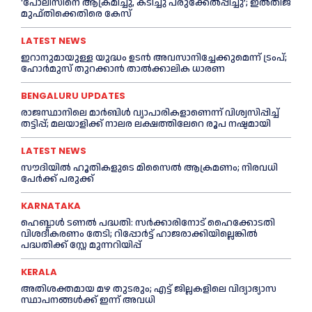
‘പോലീസിനെ ആക്രമിച്ചു, കടിച്ചു പരുക്കേല്‍പ്പിച്ചു’; ഇല്‍തിജ
മുഫ്തിക്കെതിരെ കേസ്
LATEST NEWS
ഇറാനുമായുള്ള യുദ്ധം ഉടൻ അവസാനിച്ചേക്കുമെന്ന് ട്രംപ്;
ഹോർമുസ് തുറക്കാൻ താൽക്കാലിക ധാരണ
BENGALURU UPDATES
രാജസ്ഥാനിലെ മാർബിൾ വ്യാപാരികളാണെന്ന് വിശ്വസിപ്പിച്ച്
തട്ടിപ്പ്; മലയാളിക്ക് നാലര ലക്ഷത്തിലേറെ രൂപ നഷ്ടമായി
LATEST NEWS
സൗദിയിൽ ഹൂതികളുടെ മിസൈൽ ആക്രമണം; നിരവധി
പേർക്ക് പരുക്ക്
KARNATAKA
ഹെബ്ബാൾ ടണൽ പദ്ധതി: സർക്കാരിനോട് ഹൈക്കോടതി
വിശദീകരണം തേടി; റിപ്പോർട്ട് ഹാജരാക്കിയില്ലെങ്കിൽ
പദ്ധതിക്ക് സ്റ്റേ മുന്നറിയിപ്പ്
KERALA
അതിശക്തമായ മഴ തുടരും; എട്ട് ജി​ല്ല​ക​ളി​ലെ വി​ദ്യാ​ഭ്യാ​സ
സ്ഥാ​പ​ന​ങ്ങ​ൾ​ക്ക് ഇ​ന്ന് അ​വ​ധി