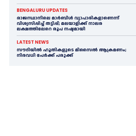
BENGALURU UPDATES
രാജസ്ഥാനിലെ മാർബിൾ വ്യാപാരികളാണെന്ന്
വിശ്വസിപ്പിച്ച് തട്ടിപ്പ്; മലയാളിക്ക് നാലര
ലക്ഷത്തിലേറെ രൂപ നഷ്ടമായി
LATEST NEWS
സൗദിയിൽ ഹൂതികളുടെ മിസൈൽ ആക്രമണം;
നിരവധി പേർക്ക് പരുക്ക്