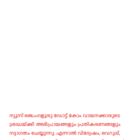
ന്യൂസ് ബെംഗളൂരു ഡോട്ട് കോം വായനക്കാരുടെ
ശ്രദ്ധയ്ക്ക്: അഭിപ്രായങ്ങളും പ്രതികരണങ്ങളും
സ്വാഗതം ചെയ്യുന്നു. എന്നാൽ വിദ്വേഷം, വെറുപ്പ്,