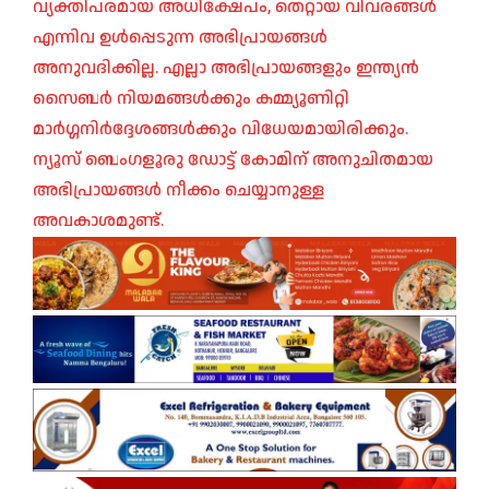
വ്യക്തിപരമായ അധിക്ഷേപം, തെറ്റായ വിവരങ്ങൾ
എന്നിവ ഉൾപ്പെടുന്ന അഭിപ്രായങ്ങൾ
അനുവദിക്കില്ല. എല്ലാ അഭിപ്രായങ്ങളും ഇന്ത്യൻ
സൈബർ നിയമങ്ങൾക്കും കമ്മ്യൂണിറ്റി
മാർഗ്ഗനിർദ്ദേശങ്ങൾക്കും വിധേയമായിരിക്കും.
ന്യൂസ് ബെംഗളൂരു ഡോട്ട് കോമിന് അനുചിതമായ
അഭിപ്രായങ്ങൾ നീക്കം ചെയ്യാനുള്ള
അവകാശമുണ്ട്.