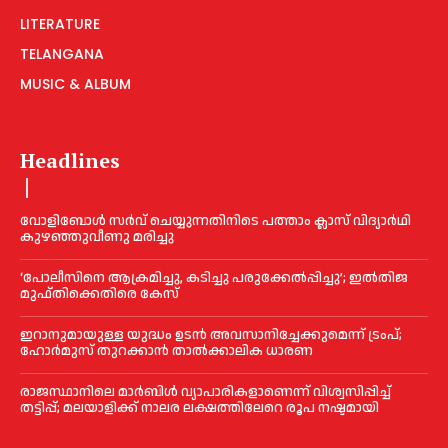
LITERATURE
TELANGANA
MUSIC & ALBUM
Headlines
വോളിബോൾ സർവ് ചെയ്യുന്നതിനിടെ പത്താം ക്ലാസ് വിദ്യാർഥി
കുഴഞ്ഞുവീണു മരിച്ചു
‘പോലീസിനെ ആക്രമിച്ചു, കടിച്ചു പരുക്കേല്‍പ്പിച്ചു’; ഇല്‍തിജ
മുഫ്തിക്കെതിരെ കേസ്
ഇറാനുമായുള്ള യുദ്ധം ഉടൻ അവസാനിച്ചേക്കുമെന്ന് ട്രംപ്;
ഹോർമുസ് തുറക്കാൻ താൽക്കാലിക ധാരണ
രാജസ്ഥാനിലെ മാർബിൾ വ്യാപാരികളാണെന്ന് വിശ്വസിപ്പിച്ച്
തട്ടിപ്പ്; മലയാളിക്ക് നാലര ലക്ഷത്തിലേറെ രൂപ നഷ്ടമായി