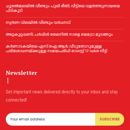
ചൂരല്‍മലയില്‍ വീണ്ടും പുലി ഭീതി; വീട്ടിലെ വളര്‍ത്തുനായയെ
പിടികൂടി
സ്വർണ വിലയില്‍ വീണ്ടും വർധനവ്
അറ്റകുറ്റപ്പണി; പർപ്പിൾ ലൈനില്‍ നാളെ മെട്രോ മുടങ്ങും
കർണാടകയിലെ എസ്.ഐ.ആർ; വീടുതോറുമുള്ള
പരിശോധനയ്ക്കുള്ള സമയപരിധി ഓഗസ്റ്റ് 17 വരെ നീട്ടി
Newsletter
Get important news delivered directly to your inbox and stay
connected!
SUBSCRIBE