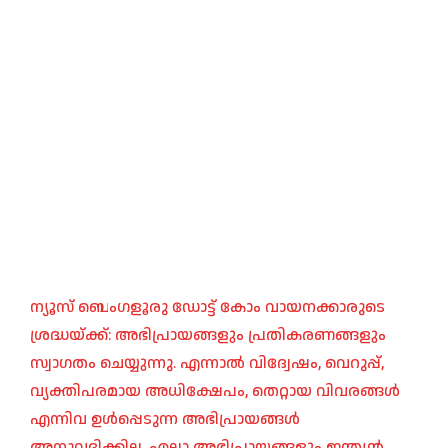
ന്യൂസ് ബെംഗളൂരു ഡോട്ട് കോം വായനക്കാരുടെ
ശ്രദ്ധയ്ക്ക്: അഭിപ്രായങ്ങളും പ്രതികരണങ്ങളും
സ്വാഗതം ചെയ്യുന്നു. എന്നാൽ വിദ്വേഷം, വെറുപ്പ്,
വ്യക്തിപരമായ അധിക്ഷേപം, തെറ്റായ വിവരങ്ങൾ
എന്നിവ ഉൾപ്പെടുന്ന അഭിപ്രായങ്ങൾ
അനുവദിക്കില്ല. എല്ലാ അഭിപ്രായങ്ങളും ഇന്ത്യൻ