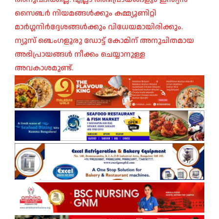
സൈബർ നിയമങ്ങൾക്കും കമ്മ്യൂണിറ്റി
മാർഗ്ഗനിർദ്ദേശങ്ങൾക്കും വിധേയമായിരിക്കും.
ന്യൂസ് ബെംഗളൂരു ഡോട്ട് കോമിന് അനുചിതമായ
അഭിപ്രായങ്ങൾ നീക്കം ചെയ്യാനുള്ള
അവകാശമുണ്ട്.