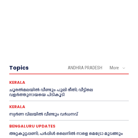
Topics
ANDHRA PRADESH
More
KERALA
ചൂരല്‍മലയില്‍ വീണ്ടും പുലി ഭീതി; വീട്ടിലെ
വളര്‍ത്തുനായയെ പിടികൂടി
KERALA
സ്വർണ വിലയില്‍ വീണ്ടും വർധനവ്
BENGALURU UPDATES
അറ്റകുറ്റപ്പണി; പർപ്പിൾ ലൈനില്‍ നാളെ മെട്രോ മുടങ്ങും