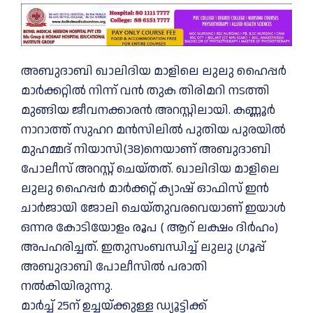
അബുദാബി ഖാലിദിയ മാളിലെ ലുലു ഹൈപ്പര്‍
മാര്‍ക്കറ്റില്‍ നിന്ന് വൻ തുക തിരിമറി നടത്തി
മുങ്ങിയ ജീവനക്കാരൻ അറസ്റ്റിലായി. കണ്ണൂർ
നാറാത്ത് സുഹറ മൻസിലിൽ പുതിയ പുരയിൽ
മുഹമ്മദ് നിയാസി(38)നെയാണ് അബുദാബി
പോലീസ് അറസ്റ്റ് ചെയ്തത്. ഖാലിദിയ മാളിലെ
ലുലു ഹൈപ്പർ മാർക്കറ്റ് ക്യാഷ് ഓഫിസ് ഇൻ
ചാർജായി ജോലി ചെയ്തുവരവെയാണ് ഇയാള്‍
ഒന്നര കോടിയോളം രൂപ ( ആറ് ലക്ഷം ദിർഹം)
അപഹരിച്ചത്. ഇതുസംബന്ധിച്ച് ലുലു ഗ്രൂപ്പ്
അബുദാബി പോലീസിൽ പരാതി
നൽകിയിരുന്നു.
മാർച്ച് 25ന് ഉച്ചയ്ക്കുള്ള ഡ്യൂട്ടിക്ക്