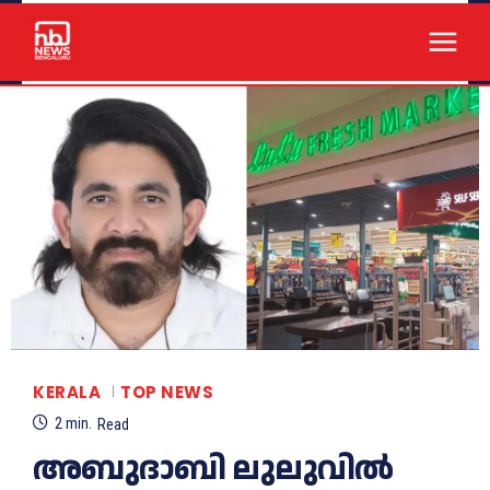
KERALA
TOP NEWS
2
min.
Read
അബുദാബി ലുലുവിൽ