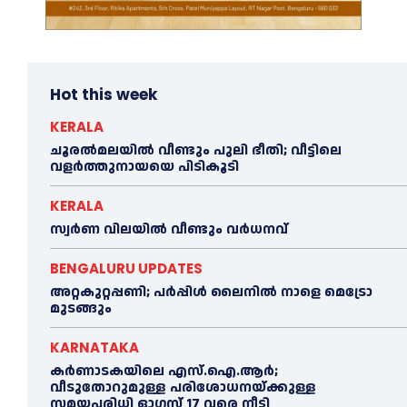
Hot this week
KERALA
ചൂരല്‍മലയില്‍ വീണ്ടും പുലി ഭീതി; വീട്ടിലെ
വളര്‍ത്തുനായയെ പിടികൂടി
KERALA
സ്വർണ വിലയില്‍ വീണ്ടും വർധനവ്
BENGALURU UPDATES
അറ്റകുറ്റപ്പണി; പർപ്പിൾ ലൈനില്‍ നാളെ മെട്രോ
മുടങ്ങും
KARNATAKA
കർണാടകയിലെ എസ്.ഐ.ആർ;
വീടുതോറുമുള്ള പരിശോധനയ്ക്കുള്ള
സമയപരിധി ഓഗസ്റ്റ് 17 വരെ നീട്ടി