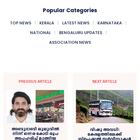
Popular Categories
TOP NEWS
KERALA
LATEST NEWS
KARNATAKA
NATIONAL
BENGALURU UPDATES
ASSOCIATION NEWS
PREVIOUS ARTICLE
NEXT ARTICLE
അബുദാബി ലുലുവിൽ
വിഷു അവധി:
നിന്ന് ഒന്നര കോടി രൂപ
കേരളത്തിലേക്ക്
അപഹരിച്ച് മുങ്ങിയ
സ്പെഷ്യല്‍ സര്‍വീസുകള്‍