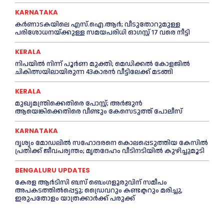
KARNATAKA
കർണാടകയിലെ എസ്.ഐ.ആർ; വീടുതോറുമുള്ള
പരിശോധനയ്ക്കുള്ള സമയപരിധി ഓഗസ്റ്റ് 17 വരെ നീട്ടി
KERALA
നിപയില്‍ നിന്ന് പൂര്‍ണ മുക്തി; മെഡിക്കല്‍ കോളജില്‍
ചികിത്സയിലായിരുന്ന 43കാരന്‍ വീട്ടിലേക്ക് മടങ്ങി
KERALA
മുഖ്യമന്ത്രിക്കെതിരെ പോസ്റ്റ്; അര്‍ജുൻ
ആയെങ്കിക്കെതിരെ വീണ്ടും കേസെടുത്ത് പോലീസ്
KARNATAKA
ദൃശ്യം മോഡലിൽ സഹോദരനെ കൊലപ്പെടുത്തിയ കേസിൽ
പ്രതിക്ക് ജീവപര്യന്തം; മൃതദേഹം വീടിനടിയിൽ കുഴിച്ചുമൂടി
BENGALURU UPDATES
കേരള ആർടിസി ബസ് ബെംഗളൂരുവിന് സമീപം
അപകടത്തിൽപ്പെട്ടു; ഡ്രൈവറും കണ്ടക്ടറും മരിച്ചു,
ഇരുപതോളം യാത്രക്കാർക്ക് പരുക്ക്