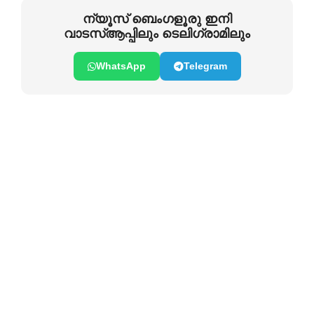
ന്യൂസ് ബെംഗളൂരു ഇനി
വാടസ്ആപ്പിലും ടെലിഗ്രാമിലും
WhatsApp
Telegram