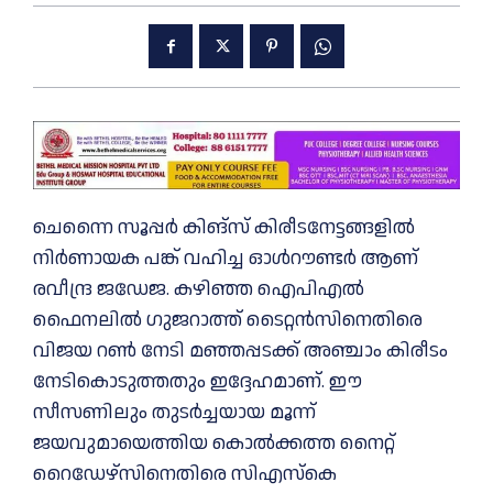
ചെന്നൈ സൂപ്പർ കിങ്‌സ് കിരീടനേട്ടങ്ങളിൽ
നിർണായക പങ്ക് വഹിച്ച ഓൾറൗണ്ടർ ആണ്
രവീന്ദ്ര ജഡേജ. കഴിഞ്ഞ ഐപിഎൽ
ഫൈനലിൽ ഗുജറാത്ത് ടൈറ്റൻസിനെതിരെ
വിജയ റൺ നേടി മഞ്ഞപ്പടക്ക് അഞ്ചാം കിരീടം
നേടികൊടുത്തതും ഇദ്ദേഹമാണ്. ഈ
സീസണിലും തുടർച്ചയായ മൂന്ന്
ജയവുമായെത്തിയ കൊൽക്കത്ത നൈറ്റ്
റൈഡേഴ്‌സിനെതിരെ സിഎസ്‌കെ