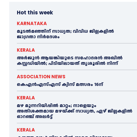
Hot this week
KARNATAKA
മൂടൽമഞ്ഞിന് സാധ്യത; വിവിധ ജില്ലകളിൽ
ജാഗ്രതാ നിർദേശം
KERALA
അര്‍ജുന്‍ ആയങ്കിയുടെ സഹോദരന്‍ അഖില്‍
കസ്റ്റഡിയില്‍; പിടിയിലായത് തൃശൂരില്‍ നിന്ന്
ASSOCIATION NEWS
കെഎൻഎസ്എസ് ക്വിസ് മത്സരം 16ന്
KERALA
മഴ മുന്നറിയിപ്പിൽ മാറ്റം; നാളെയും
അതിശക്തമായ മഴയ്ക്ക് സാധ്യത, ഏഴ് ജില്ലകളിൽ
ഓറഞ്ച് അലർട്ട്
KERALA