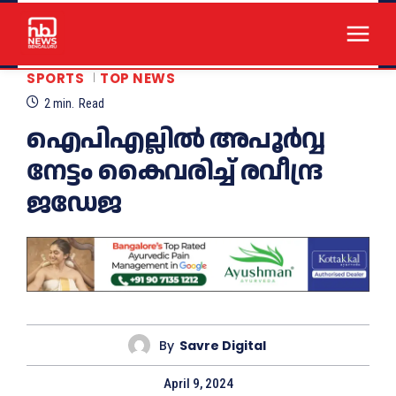
SPORTS
TOP NEWS
2
min.
Read
ഐപിഎല്ലിൽ അപൂർവ്വ
നേട്ടം കൈവരിച്ച് രവീന്ദ്ര
ജഡേജ
By
Savre Digital
April 9, 2024