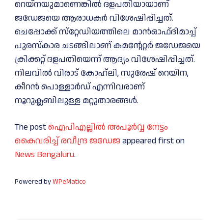
റെയ്‌നയുമാണെങ്കിൽ ദളപതിയായാണ്
ജഡേജയെ ആരാധകർ വിശേഷിപ്പിച്ചത്.
ചെപ്പോക്ക് സ്‌റ്റേഡിയത്തിലെ മാൻഓഫ്ദിമാച്ച്
പുരസ്‌കാര ചടങ്ങിലാണ് കമന്റേറ്റർ ജഡേജയെ
ക്രിക്കറ്റ് ദളപതിയെന്ന് ആദ്യം വിശേഷിപ്പിച്ചത്.
നിലവിൽ വിരാട് കോഹ്‌ലി, സുരേഷ് റെയിന,
കീറൻ പൊള്ളാർഡ് എന്നിവരാണ്
നൂറുക്ലബിലുള്ള മറ്റുതാരങ്ങൾ.
The post
ഐപിഎല്ലിൽ അപൂർവ്വ നേട്ടം
കൈവരിച്ച് രവീന്ദ്ര ജഡേജ
appeared first on
News Bengaluru
.
Powered by
WPeMatico