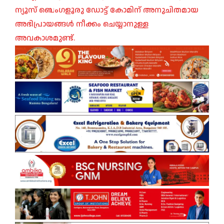
ന്യൂസ് ബെംഗളൂരു ഡോട്ട് കോമിന് അനുചിതമായ
അഭിപ്രായങ്ങൾ നീക്കം ചെയ്യാനുള്ള
അവകാശമുണ്ട്.