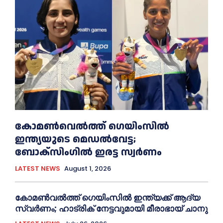
കോമൺവെൽത്ത് ഗെയിംസില്‍
ഇന്ത്യയുടെ മെഡൽവേട്ട;
ബോക്സിംഗിൽ ഇരട്ട സ്വർണം
LATEST NEWS
August 1, 2026
കോമൺവൽത്ത് ഗെയിംസിൽ ഇന്ത്യക്ക് ആദ്യ
സ്വർണം; ഹാട്രിക് നേട്ടവുമായി മീരാഭായ് ചാനു