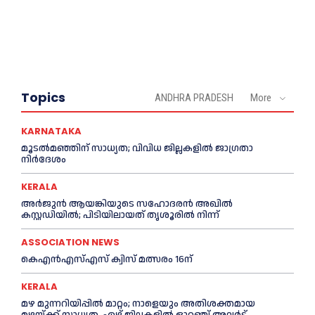
Topics
ANDHRA PRADESH
More
KARNATAKA
മൂടൽമഞ്ഞിന് സാധ്യത; വിവിധ ജില്ലകളിൽ ജാഗ്രതാ
നിർദേശം
KERALA
അര്‍ജുന്‍ ആയങ്കിയുടെ സഹോദരന്‍ അഖില്‍
കസ്റ്റഡിയില്‍; പിടിയിലായത് തൃശൂരില്‍ നിന്ന്
ASSOCIATION NEWS
കെഎൻഎസ്എസ് ക്വിസ് മത്സരം 16ന്
KERALA
മഴ മുന്നറിയിപ്പിൽ മാറ്റം; നാളെയും അതിശക്തമായ
മഴയ്ക്ക് സാധ്യത, ഏഴ് ജില്ലകളിൽ ഓറഞ്ച് അലർട്ട്