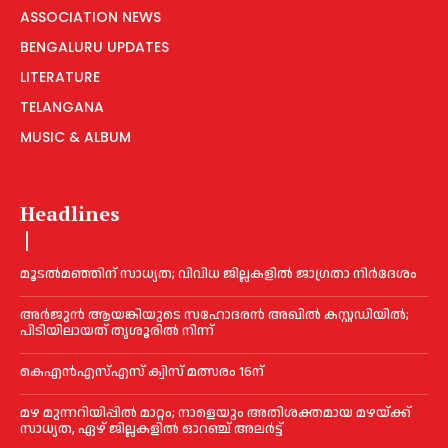
ASSOCIATION NEWS
BENGALURU UPDATES
LITERATURE
TELANGANA
MUSIC & ALBUM
Headlines
മൂടൽമഞ്ഞിന് സാധ്യത; വിവിധ ജില്ലകളിൽ ജാഗ്രതാ നിർദേശം
അര്‍ജുന്‍ ആയങ്കിയുടെ സഹോദരന്‍ അഖില്‍ കസ്റ്റഡിയില്‍;
പിടിയിലായത് തൃശൂരില്‍ നിന്ന്
കെഎൻഎസ്എസ് ക്വിസ് മത്സരം 16ന്
മഴ മുന്നറിയിപ്പിൽ മാറ്റം; നാളെയും അതിശക്തമായ മഴയ്ക്ക്
സാധ്യത, ഏഴ് ജില്ലകളിൽ ഓറഞ്ച് അലർട്ട്