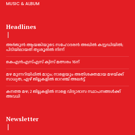
MUSIC & ALBUM
Headlines
അര്‍ജുന്‍ ആയങ്കിയുടെ സഹോദരന്‍ അഖില്‍ കസ്റ്റഡിയില്‍;
പിടിയിലായത് തൃശൂരില്‍ നിന്ന്
കെഎൻഎസ്എസ് ക്വിസ് മത്സരം 16ന്
മഴ മുന്നറിയിപ്പിൽ മാറ്റം; നാളെയും അതിശക്തമായ മഴയ്ക്ക്
സാധ്യത, ഏഴ് ജില്ലകളിൽ ഓറഞ്ച് അലർട്ട്
കനത്ത മഴ; 2 ജില്ലകളില്‍ നാളെ വിദ്യാഭാസ സ്ഥാപനങ്ങള്‍ക്ക്
അവധി
Newsletter