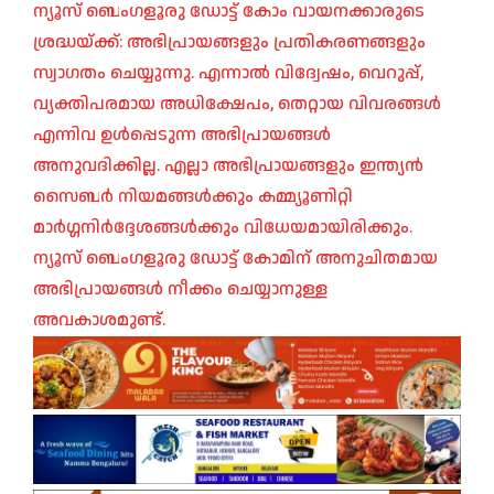
ന്യൂസ് ബെംഗളൂരു ഡോട്ട് കോം വായനക്കാരുടെ
ശ്രദ്ധയ്ക്ക്: അഭിപ്രായങ്ങളും പ്രതികരണങ്ങളും
സ്വാഗതം ചെയ്യുന്നു. എന്നാൽ വിദ്വേഷം, വെറുപ്പ്,
വ്യക്തിപരമായ അധിക്ഷേപം, തെറ്റായ വിവരങ്ങൾ
എന്നിവ ഉൾപ്പെടുന്ന അഭിപ്രായങ്ങൾ
അനുവദിക്കില്ല. എല്ലാ അഭിപ്രായങ്ങളും ഇന്ത്യൻ
സൈബർ നിയമങ്ങൾക്കും കമ്മ്യൂണിറ്റി
മാർഗ്ഗനിർദ്ദേശങ്ങൾക്കും വിധേയമായിരിക്കും.
ന്യൂസ് ബെംഗളൂരു ഡോട്ട് കോമിന് അനുചിതമായ
അഭിപ്രായങ്ങൾ നീക്കം ചെയ്യാനുള്ള
അവകാശമുണ്ട്.