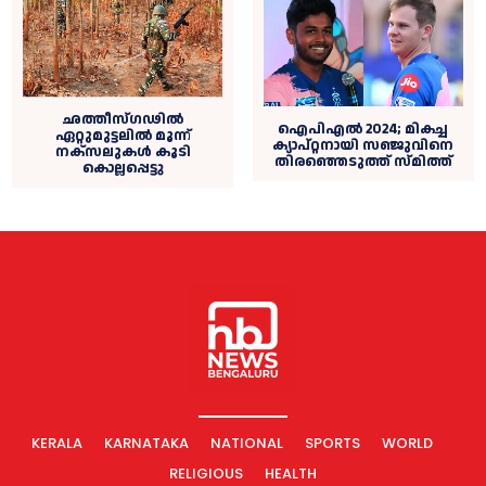
ഛത്തീസ്ഗഢില്‍
ഐപിഎൽ 2024; മികച്ച
ഏറ്റുമുട്ടലില്‍ മൂന്ന്
ക്യാപ്റ്റനായി സഞ്ജുവിനെ
നക്‌സലുകള്‍ കൂടി
തിരഞ്ഞെടുത്ത് സ്മിത്ത്
കൊല്ലപ്പെട്ടു
KERALA
KARNATAKA
NATIONAL
SPORTS
WORLD
RELIGIOUS
HEALTH