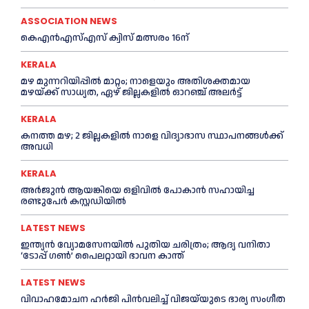
ASSOCIATION NEWS
കെഎൻഎസ്എസ് ക്വിസ് മത്സരം 16ന്
KERALA
മഴ മുന്നറിയിപ്പിൽ മാറ്റം; നാളെയും അതിശക്തമായ
മഴയ്ക്ക് സാധ്യത, ഏഴ് ജില്ലകളിൽ ഓറഞ്ച് അലർട്ട്
KERALA
കനത്ത മഴ; 2 ജില്ലകളില്‍ നാളെ വിദ്യാഭാസ സ്ഥാപനങ്ങള്‍ക്ക്
അവധി
KERALA
അര്‍ജുന്‍ ആയങ്കിയെ ഒളിവില്‍ പോകാന്‍ സഹായിച്ച
രണ്ടുപേര്‍ കസ്റ്റഡിയില്‍
LATEST NEWS
ഇന്ത്യൻ വ്യോമസേനയില്‍ പുതിയ ചരിത്രം; ആദ്യ വനിതാ
‘ടോപ്പ് ഗണ്‍’ പൈലറ്റായി ഭാവന കാന്ത്
LATEST NEWS
വിവാഹമോചന ഹര്‍ജി പിൻവലിച്ച്‌ വിജയ്‌യുടെ ഭാര്യ സംഗീത