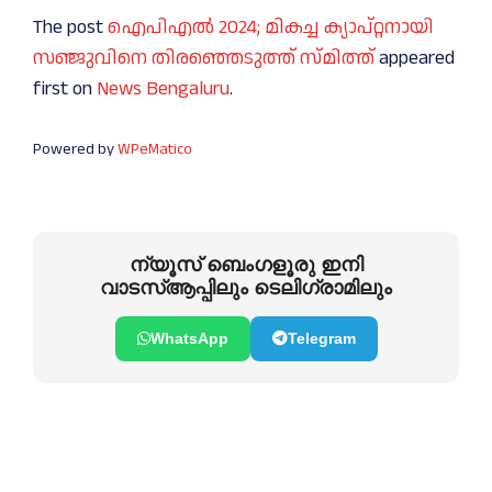
The post
ഐപിഎൽ 2024; മികച്ച ക്യാപ്റ്റനായി
സഞ്ജുവിനെ തിരഞ്ഞെടുത്ത് സ്മിത്ത്
appeared
first on
News Bengaluru
.
Powered by
WPeMatico
ന്യൂസ് ബെംഗളൂരു ഇനി
വാടസ്ആപ്പിലും ടെലിഗ്രാമിലും
WhatsApp
Telegram