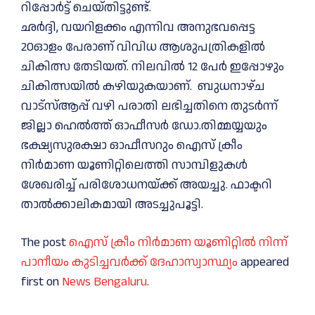
റിപ്പോർട്ട്‌ ചെയ്തിട്ടുണ്ട്.
ഛർദ്ദി, വയറിളക്കം എന്നിവ അനുഭവപ്പെട്ട
20ഓളം പേരാണ് വിവിധ ആശുപത്രികളിൽ
ചികിത്സ തേടിയത്. നിലവിൽ 12 പേർ ഇപ്പോഴും
ചികിത്സയിൽ കഴിയുകയാണ്. ബുധനാഴ്ച
വാട്‌സ്ആപ്പ് വഴി പരാതി ലഭിച്ചതിനെ തുടർന്ന്
ജില്ലാ ഹെൽത്ത് ഓഫീസർ ഡോ.തിമ്മയ്യയും
ഭക്ഷ്യസുരക്ഷാ ഓഫീസറും ഐസ് ക്രീം
നിർമാണ യൂണിറ്റിലെത്തി സാമ്പിളുകൾ
ശേഖരിച്ച് പരിശോധനയ്ക്ക് അയച്ചു. ഫാക്ടറി
താൽക്കാലികമായി അടച്ചുപൂട്ടി.
The post
ഐസ് ക്രീം നിർമാണ യൂണിറ്റിൽ നിന്ന്
പാനീയം കുടിച്ചവർക്ക് ദേഹാസ്വാസ്ഥ്യം
appeared
first on
News Bengaluru
.