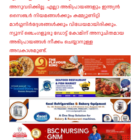
അനുവദിക്കില്ല. എല്ലാ അഭിപ്രായങ്ങളും ഇന്ത്യൻ
സൈബർ നിയമങ്ങൾക്കും കമ്മ്യൂണിറ്റി
മാർഗ്ഗനിർദ്ദേശങ്ങൾക്കും വിധേയമായിരിക്കും.
ന്യൂസ് ബെംഗളൂരു ഡോട്ട് കോമിന് അനുചിതമായ
അഭിപ്രായങ്ങൾ നീക്കം ചെയ്യാനുള്ള
അവകാശമുണ്ട്.