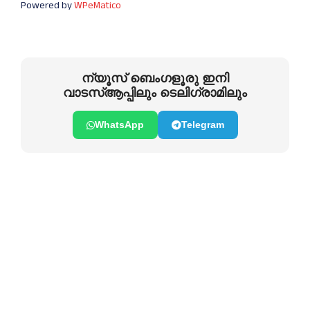
Powered by
WPeMatico
ന്യൂസ് ബെംഗളൂരു ഇനി
വാടസ്ആപ്പിലും ടെലിഗ്രാമിലും
WhatsApp
Telegram