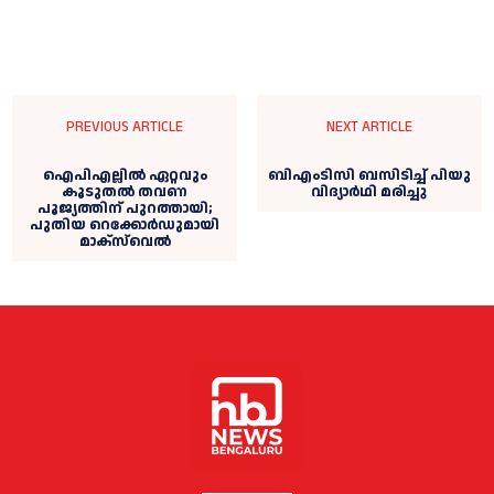
PREVIOUS ARTICLE
NEXT ARTICLE
ഐപിഎല്ലിൽ ഏറ്റവും
ബിഎംടിസി ബസിടിച്ച് പിയു
കൂടുതൽ തവണ
വിദ്യാർഥി മരിച്ചു
പൂജ്യത്തിന് പുറത്തായി;
പുതിയ റെക്കോർഡുമായി
മാക്സ്‌വെൽ