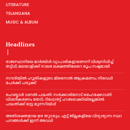
LITERATURE
TELANGANA
MUSIC & ALBUM
Headlines
രാജസ്ഥാനിലെ മാർബിൾ വ്യാപാരികളാണെന്ന് വിശ്വസിപ്പിച്ച്
തട്ടിപ്പ്; മലയാളിക്ക് നാലര ലക്ഷത്തിലേറെ രൂപ നഷ്ടമായി
സൗദിയിൽ ഹൂതികളുടെ മിസൈൽ ആക്രമണം; നിരവധി
പേർക്ക് പരുക്ക്
ഹെബ്ബാൾ ടണൽ പദ്ധതി: സർക്കാരിനോട് ഹൈക്കോടതി
വിശദീകരണം തേടി; റിപ്പോർട്ട് ഹാജരാക്കിയില്ലെങ്കിൽ
പദ്ധതിക്ക് സ്റ്റേ മുന്നറിയിപ്പ്
അതിശക്തമായ മഴ തുടരും; എട്ട് ജി​ല്ല​ക​ളി​ലെ വി​ദ്യാ​ഭ്യാ​സ സ്ഥാ​
പ​ന​ങ്ങ​ൾ​ക്ക് ഇ​ന്ന് അ​വ​ധി