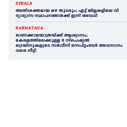
KERALA
അതിശക്തമായ മഴ തുടരും; എട്ട് ജി​ല്ല​ക​ളി​ലെ വി​
ദ്യാ​ഭ്യാ​സ സ്ഥാ​പ​ന​ങ്ങ​ൾ​ക്ക് ഇ​ന്ന് അ​വ​ധി
KARNATAKA
ഓണക്കാലയാത്രയ്ക്ക് ആശ്വാസം;
കേരളത്തിലേക്കുള്ള 8 സ്പെഷ്യൽ
ട്രെയിനുകളുടെ സർവീസ് സെപ്റ്റംബർ അവസാനം
വരെ നീട്ടി