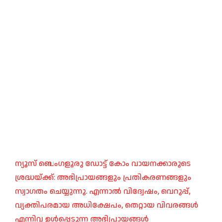
ന്യൂസ് ബെംഗളൂരു ഡോട്ട് കോം വായനക്കാരുടെ
ശ്രദ്ധയ്ക്ക്: അഭിപ്രായങ്ങളും പ്രതികരണങ്ങളും
സ്വാഗതം ചെയ്യുന്നു. എന്നാൽ വിദ്വേഷം, വെറുപ്പ്,
വ്യക്തിപരമായ അധിക്ഷേപം, തെറ്റായ വിവരങ്ങൾ
എന്നിവ ഉൾപ്പെടുന്ന അഭിപ്രായങ്ങൾ