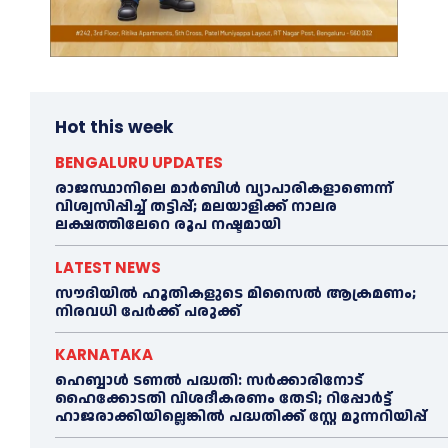
Hot this week
BENGALURU UPDATES
രാജസ്ഥാനിലെ മാർബിൾ വ്യാപാരികളാണെന്ന്
വിശ്വസിപ്പിച്ച് തട്ടിപ്പ്; മലയാളിക്ക് നാലര
ലക്ഷത്തിലേറെ രൂപ നഷ്ടമായി
LATEST NEWS
സൗദിയിൽ ഹൂതികളുടെ മിസൈൽ ആക്രമണം;
നിരവധി പേർക്ക് പരുക്ക്
KARNATAKA
ഹെബ്ബാൾ ടണൽ പദ്ധതി: സർക്കാരിനോട്
ഹൈക്കോടതി വിശദീകരണം തേടി; റിപ്പോർട്ട്
ഹാജരാക്കിയില്ലെങ്കിൽ പദ്ധതിക്ക് സ്റ്റേ മുന്നറിയിപ്പ്