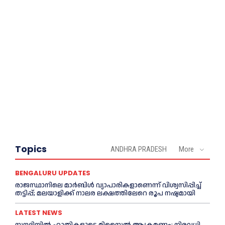
Topics
ANDHRA PRADESH
More
BENGALURU UPDATES
രാജസ്ഥാനിലെ മാർബിൾ വ്യാപാരികളാണെന്ന് വിശ്വസിപ്പിച്ച്
തട്ടിപ്പ്; മലയാളിക്ക് നാലര ലക്ഷത്തിലേറെ രൂപ നഷ്ടമായി
LATEST NEWS
സൗദിയിൽ ഹൂതികളുടെ മിസൈൽ ആക്രമണം; നിരവധി