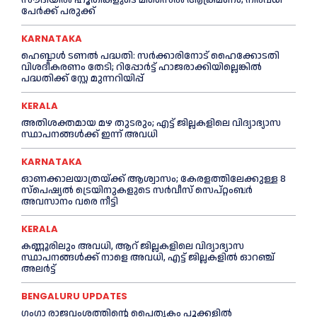
പേർക്ക് പരുക്ക്
KARNATAKA
ഹെബ്ബാൾ ടണൽ പദ്ധതി: സർക്കാരിനോട് ഹൈക്കോടതി
വിശദീകരണം തേടി; റിപ്പോർട്ട് ഹാജരാക്കിയില്ലെങ്കിൽ
പദ്ധതിക്ക് സ്റ്റേ മുന്നറിയിപ്പ്
KERALA
അതിശക്തമായ മഴ തുടരും; എട്ട് ജി​ല്ല​ക​ളി​ലെ വി​ദ്യാ​ഭ്യാ​സ
സ്ഥാ​പ​ന​ങ്ങ​ൾ​ക്ക് ഇ​ന്ന് അ​വ​ധി
KARNATAKA
ഓണക്കാലയാത്രയ്ക്ക് ആശ്വാസം; കേരളത്തിലേക്കുള്ള 8
സ്പെഷ്യൽ ട്രെയിനുകളുടെ സർവീസ് സെപ്റ്റംബർ
അവസാനം വരെ നീട്ടി
KERALA
കണ്ണൂരിലും അവധി, ആറ് ജില്ലകളിലെ വിദ്യാഭ്യാസ
സ്ഥാപനങ്ങൾക്ക് നാളെ അവധി, എട്ട് ജില്ലകളിൽ ഓറഞ്ച്
അലർട്ട്
BENGALURU UPDATES
ഗംഗാ രാജവംശത്തിന്റെ പൈതൃകം പൂക്കളിൽ