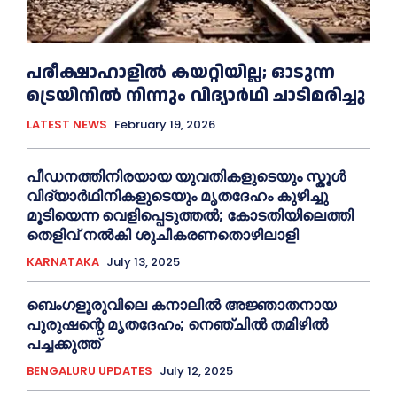
പരീക്ഷാഹാളിൽ കയറ്റിയില്ല; ഓടുന്ന
ട്രെയിനിൽ നിന്നും വിദ്യാർഥി ചാടിമരിച്ചു
LATEST NEWS
February 19, 2026
പീഡനത്തിനിരയായ യുവതികളുടെയും സ്കൂൾ
വിദ്യാർഥിനികളുടെയും മൃതദേഹം കുഴിച്ചു
മൂടിയെന്ന വെളിപ്പെടുത്തൽ; കോടതിയിലെത്തി
തെളിവ് നൽകി ശുചീകരണതൊഴിലാളി
KARNATAKA
July 13, 2025
ബെംഗളൂരുവിലെ കനാലിൽ അജ്ഞാതനായ
പുരുഷന്റെ മൃതദേഹം; നെഞ്ചിൽ തമിഴിൽ
പച്ചക്കുത്ത്
BENGALURU UPDATES
July 12, 2025