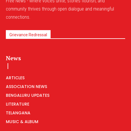
Free News - Where voices unite, stories flourish, and
community thrives through open dialogue and meaningful
connections.
Grievance Redressal
News
ARTICLES
ASSOCIATION NEWS
BENGALURU UPDATES
LITERATURE
TELANGANA
MUSIC & ALBUM