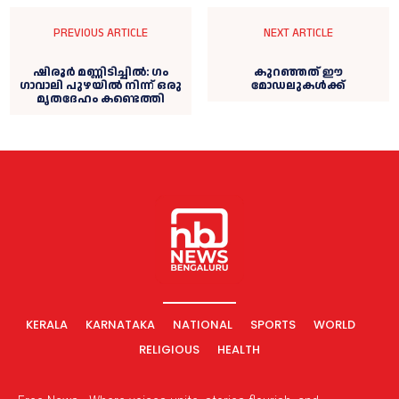
PREVIOUS ARTICLE
NEXT ARTICLE
ഷിരൂർ മണ്ണിടിച്ചിൽ: ​ഗം​
കുറഞ്ഞത്‌ ഈ
ഗാവാലി പുഴയിൽ നിന്ന് ഒരു
മോഡലുകൾക്ക്‌
മൃതദേഹം കണ്ടെത്തി
KERALA
KARNATAKA
NATIONAL
SPORTS
WORLD
RELIGIOUS
HEALTH