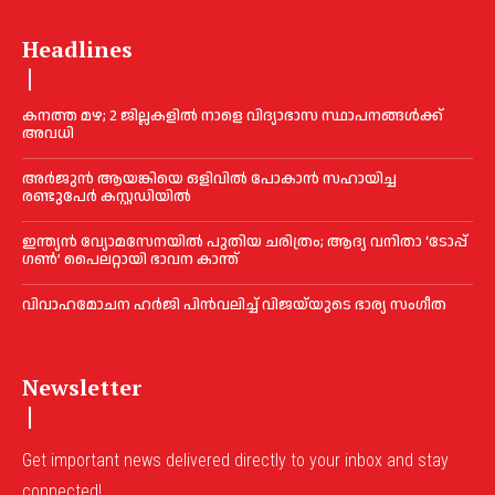
Headlines
കനത്ത മഴ; 2 ജില്ലകളില്‍ നാളെ വിദ്യാഭാസ സ്ഥാപനങ്ങള്‍ക്ക്
അവധി
അര്‍ജുന്‍ ആയങ്കിയെ ഒളിവില്‍ പോകാന്‍ സഹായിച്ച
രണ്ടുപേര്‍ കസ്റ്റഡിയില്‍
ഇന്ത്യൻ വ്യോമസേനയില്‍ പുതിയ ചരിത്രം; ആദ്യ വനിതാ ‘ടോപ്പ്
ഗണ്‍’ പൈലറ്റായി ഭാവന കാന്ത്
വിവാഹമോചന ഹര്‍ജി പിൻവലിച്ച്‌ വിജയ്‌യുടെ ഭാര്യ സംഗീത
Newsletter
Get important news delivered directly to your inbox and stay
connected!