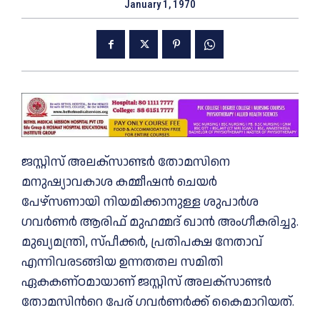
January 1, 1970
ജസ്റ്റിസ് അലക്സാണ്ടർ തോമസിനെ
മനുഷ്യാവകാശ കമ്മീഷൻ ചെയർ
പേഴ്സണായി നിയമിക്കാനുള്ള ശുപാർശ
ഗവർണർ ആരിഫ് മുഹമ്മദ് ഖാൻ അംഗീകരിച്ചു.
മുഖ്യമന്ത്രി, സ്പീക്കർ, പ്രതിപക്ഷ നേതാവ്
എന്നിവരടങ്ങിയ ഉന്നതതല സമിതി
ഏകകണ്ഠമായാണ് ജസ്റ്റിസ് അലക്സാണ്ടർ
തോമസിന്‍റെ പേര് ഗവർണർക്ക് കൈമാറിയത്.