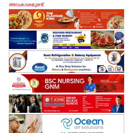
അവകാശമുണ്ട്.