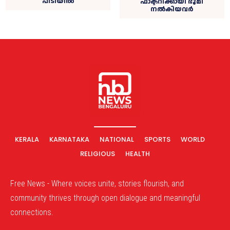
പിടിയില്‍
ഫാക്ടറിക്കായി ഭൂമി
നൽകിയവർ
KERALA
KARNATAKA
NATIONAL
SPORTS
WORLD
RELIGIOUS
HEALTH
Free News - Where voices unite, stories flourish, and
community thrives through open dialogue and meaningful
connections.