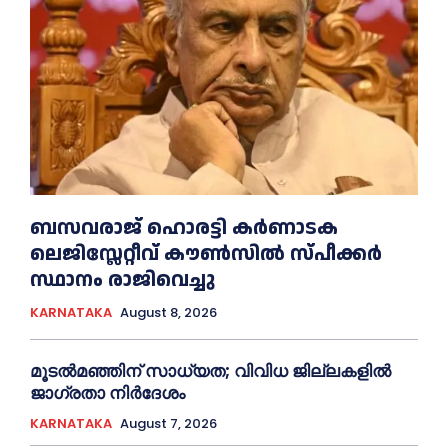
ബസവരാജ് ഹൊരട്ടി കർണാടക
ലെജിസ്ലേറ്റീവ് കൗൺസിൽ സ്പീക്കർ
സ്ഥാനം രാജിവെച്ചു
KARNATAKA
August 8, 2026
മൂടൽമഞ്ഞിന് സാധ്യത; വിവിധ ജില്ലകളിൽ
ജാഗ്രതാ നിർദേശം
KARNATAKA
August 7, 2026