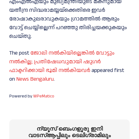
എംഎൽഎയും മുഖ്യമന്ത്രിയുടെ മകനുമായ
യതീന്ദ്ര സിദ്ധരാമയ്യയ്‌ക്കെതിരെ ഇവർ
രോഷാകുലരാവുകയും ഗ്രാമത്തിൽ ആരും
വോട്ട് ചെയ്യില്ലെന്ന് പറഞ്ഞു തിരിച്ചയക്കുകയും
ചെയ്തു.
The post
ജോലി നൽകിയില്ലെങ്കിൽ വോട്ടും
നൽകില്ല; പ്രതിഷേധവുമായി ഷുഗർ
ഫാക്ടറിക്കായി ഭൂമി നൽകിയവർ
appeared first
on
News Bengaluru
.
Powered by
WPeMatico
ന്യൂസ് ബെംഗളൂരു ഇനി
വാടസ്ആപ്പിലും ടെലിഗ്രാമിലും