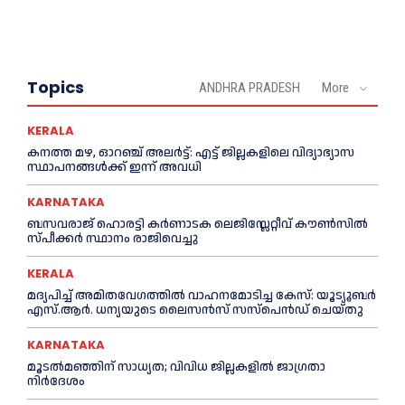
Topics
ANDHRA PRADESH
More
KERALA
ക​ന​ത്ത മ​ഴ, ഓറഞ്ച് അലർട്ട്: എ​ട്ട് ജി​ല്ല​ക​ളി​ലെ വി​ദ്യാ​ഭ്യാ​സ
സ്ഥാ​പ​ന​ങ്ങ​ൾ​ക്ക് ഇ​ന്ന് അ​വ​ധി
KARNATAKA
ബസവരാജ് ഹൊരട്ടി കർണാടക ലെജിസ്ലേറ്റീവ് കൗൺസിൽ
സ്പീക്കർ സ്ഥാനം രാജിവെച്ചു
KERALA
മദ്യപിച്ച് അമിതവേഗത്തിൽ വാഹനമോടിച്ച കേസ്: യൂട്യൂബർ
എസ്.ആർ. ധന്യയുടെ ലൈസൻസ് സസ്‌പെൻഡ് ചെയ്തു
KARNATAKA
മൂടൽമഞ്ഞിന് സാധ്യത; വിവിധ ജില്ലകളിൽ ജാഗ്രതാ
നിർദേശം