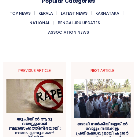
Popular Categories
TOP NEWS
KERALA
LATEST NEWS
KARNATAKA
NATIONAL
BENGALURU UPDATES
ASSOCIATION NEWS
PREVIOUS ARTICLE
NEXT ARTICLE
യു.പിയില്‍ ആറു
വയസ്സുകാരി
ജോലി നൽകിയില്ലെങ്കിൽ
ബലാത്സംഗത്തിനിരയായി;
വോട്ടും നൽകില്ല;
നാലാം ക്ലാസുകാരൻ
പ്രതിഷേധവുമായി ഷുഗർ