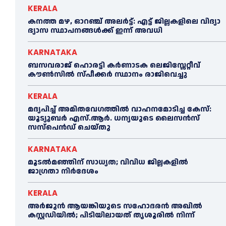
KERALA
ക​ന​ത്ത മ​ഴ, ഓറഞ്ച് അലർട്ട്: എ​ട്ട് ജി​ല്ല​ക​ളി​ലെ വി​ദ്യാ​
ഭ്യാ​സ സ്ഥാ​പ​ന​ങ്ങ​ൾ​ക്ക് ഇ​ന്ന് അ​വ​ധി
KARNATAKA
ബസവരാജ് ഹൊരട്ടി കർണാടക ലെജിസ്ലേറ്റീവ്
കൗൺസിൽ സ്പീക്കർ സ്ഥാനം രാജിവെച്ചു
KERALA
മദ്യപിച്ച് അമിതവേഗത്തിൽ വാഹനമോടിച്ച കേസ്:
യൂട്യൂബർ എസ്.ആർ. ധന്യയുടെ ലൈസൻസ്
സസ്‌പെൻഡ് ചെയ്തു
KARNATAKA
മൂടൽമഞ്ഞിന് സാധ്യത; വിവിധ ജില്ലകളിൽ
ജാഗ്രതാ നിർദേശം
KERALA
അര്‍ജുന്‍ ആയങ്കിയുടെ സഹോദരന്‍ അഖില്‍
കസ്റ്റഡിയില്‍; പിടിയിലായത് തൃശൂരില്‍ നിന്ന്