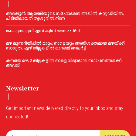
അര്‍ജുന്‍ ആയങ്കിയുടെ സഹോദരന്‍ അഖില്‍ കസ്റ്റഡിയില്‍;
പിടിയിലായത് തൃശൂരില്‍ നിന്ന്
കെഎൻഎസ്എസ് ക്വിസ് മത്സരം 16ന്
മഴ മുന്നറിയിപ്പിൽ മാറ്റം; നാളെയും അതിശക്തമായ മഴയ്ക്ക്
സാധ്യത, ഏഴ് ജില്ലകളിൽ ഓറഞ്ച് അലർട്ട്
കനത്ത മഴ; 2 ജില്ലകളില്‍ നാളെ വിദ്യാഭാസ സ്ഥാപനങ്ങള്‍ക്ക്
അവധി
Newsletter
Get important news delivered directly to your inbox and stay
connected!