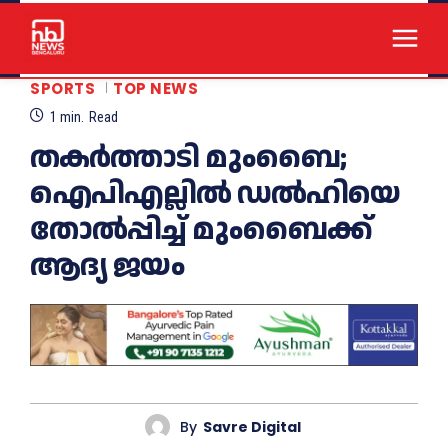
SPORTS
TOP NEWS
1
min.
Read
തകർത്താടി മുംബൈ;
ഐപിഎല്ലിൽ ഡൽഹിയെ
തോൽപ്പിച്ച് മുംബൈക്ക്
ആദ്യ ജയം
By
Savre Digital