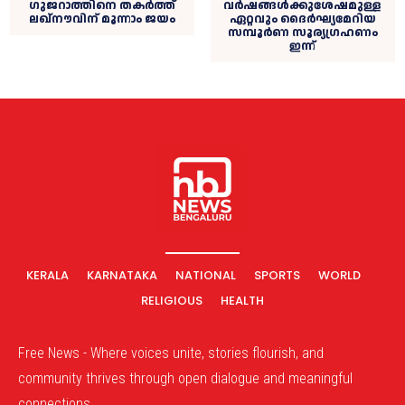
ഗുജറാത്തിനെ തകർത്ത്
വർഷങ്ങൾക്കുശേഷമുള്ള
ലഖ്നൗവിന് മൂന്നാം ജയം
ഏറ്റവും ദൈര്‍ഘ്യമേറിയ
സമ്പൂർണ സൂര്യഗ്രഹണം
ഇന്ന്
KERALA
KARNATAKA
NATIONAL
SPORTS
WORLD
RELIGIOUS
HEALTH
Free News - Where voices unite, stories flourish, and
community thrives through open dialogue and meaningful
connections.