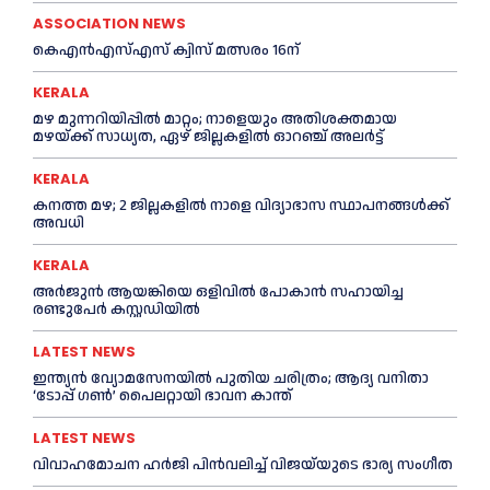
ASSOCIATION NEWS
കെഎൻഎസ്എസ് ക്വിസ് മത്സരം 16ന്
KERALA
മഴ മുന്നറിയിപ്പിൽ മാറ്റം; നാളെയും അതിശക്തമായ
മഴയ്ക്ക് സാധ്യത, ഏഴ് ജില്ലകളിൽ ഓറഞ്ച് അലർട്ട്
KERALA
കനത്ത മഴ; 2 ജില്ലകളില്‍ നാളെ വിദ്യാഭാസ സ്ഥാപനങ്ങള്‍ക്ക്
അവധി
KERALA
അര്‍ജുന്‍ ആയങ്കിയെ ഒളിവില്‍ പോകാന്‍ സഹായിച്ച
രണ്ടുപേര്‍ കസ്റ്റഡിയില്‍
LATEST NEWS
ഇന്ത്യൻ വ്യോമസേനയില്‍ പുതിയ ചരിത്രം; ആദ്യ വനിതാ
‘ടോപ്പ് ഗണ്‍’ പൈലറ്റായി ഭാവന കാന്ത്
LATEST NEWS
വിവാഹമോചന ഹര്‍ജി പിൻവലിച്ച്‌ വിജയ്‌യുടെ ഭാര്യ സംഗീത