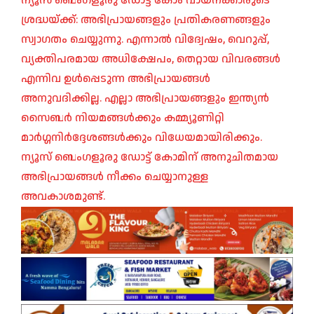
ന്യൂസ് ബെംഗളൂരു ഡോട്ട് കോം വായനക്കാരുടെ
ശ്രദ്ധയ്ക്ക്: അഭിപ്രായങ്ങളും പ്രതികരണങ്ങളും
സ്വാഗതം ചെയ്യുന്നു. എന്നാൽ വിദ്വേഷം, വെറുപ്പ്,
വ്യക്തിപരമായ അധിക്ഷേപം, തെറ്റായ വിവരങ്ങൾ
എന്നിവ ഉൾപ്പെടുന്ന അഭിപ്രായങ്ങൾ
അനുവദിക്കില്ല. എല്ലാ അഭിപ്രായങ്ങളും ഇന്ത്യൻ
സൈബർ നിയമങ്ങൾക്കും കമ്മ്യൂണിറ്റി
മാർഗ്ഗനിർദ്ദേശങ്ങൾക്കും വിധേയമായിരിക്കും.
ന്യൂസ് ബെംഗളൂരു ഡോട്ട് കോമിന് അനുചിതമായ
അഭിപ്രായങ്ങൾ നീക്കം ചെയ്യാനുള്ള
അവകാശമുണ്ട്.