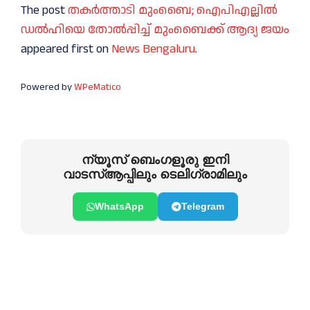
The post
തകർത്താടി മുംബൈ; ഐപിഎല്ലിൽ
ഡൽഹിയെ തോൽപ്പിച്ച് മുംബൈക്ക് ആദ്യ ജയം
appeared first on
News Bengaluru
.
Powered by
WPeMatico
ന്യൂസ് ബെംഗളൂരു ഇനി
വാടസ്ആപ്പിലും ടെലിഗ്രാമിലും
WhatsApp
Telegram