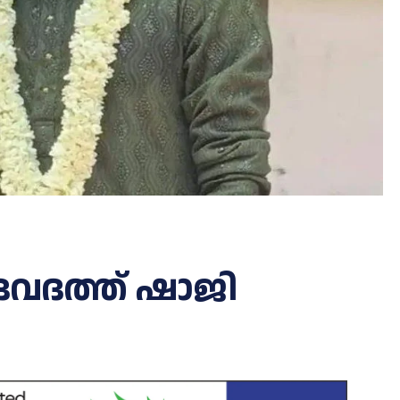
േവദത്ത് ഷാജി