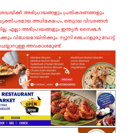
രദ്ധയ്ക്ക്: അഭിപ്രായങ്ങളും പ്രതികരണങ്ങളും
പ്, വ്യക്തിപരമായ അധിക്ഷേപം, തെറ്റായ വിവരങ്ങൾ
ില്ല. എല്ലാ അഭിപ്രായങ്ങളും ഇന്ത്യൻ സൈബർ
ങൾക്കും വിധേയമായിരിക്കും. ന്യൂസ് ബെംഗളൂരു ഡോട്ട്
െയ്യാനുള്ള അവകാശമുണ്ട്.