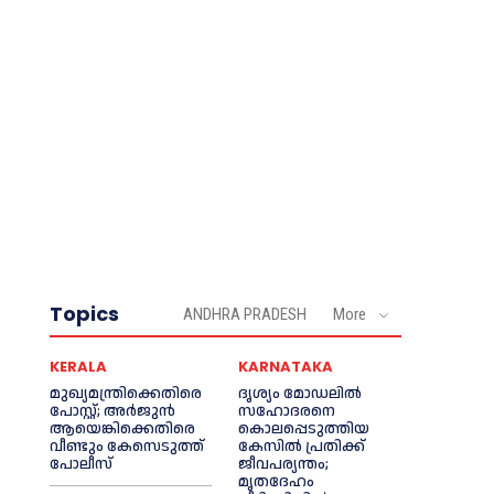
Topics
ANDHRA PRADESH
More
KERALA
KARNATAKA
മുഖ്യമന്ത്രിക്കെതിരെ
ദൃശ്യം മോഡലിൽ
പോസ്റ്റ്; അര്‍ജുൻ
സഹോദരനെ
ആയെങ്കിക്കെതിരെ
കൊലപ്പെടുത്തിയ
വീണ്ടും കേസെടുത്ത്
കേസിൽ പ്രതിക്ക്
പോലീസ്
ജീവപര്യന്തം;
മൃതദേഹം