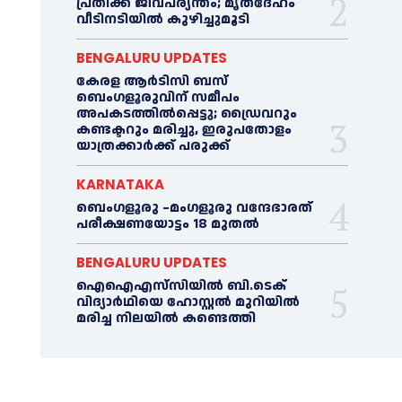
പ്രതിക്ക് ജീവപര്യന്തം; മൃതദേഹം
വീടിനടിയിൽ കുഴിച്ചുമൂടി
BENGALURU UPDATES
കേരള ആർടിസി ബസ്
ബെംഗളൂരുവിന് സമീപം
അപകടത്തിൽപ്പെട്ടു; ഡ്രൈവറും
കണ്ടക്ടറും മരിച്ചു, ഇരുപതോളം
യാത്രക്കാർക്ക് പരുക്ക്
KARNATAKA
ബെംഗളൂരു –മംഗളൂരു വന്ദേഭാരത്
പരീക്ഷണയോട്ടം 18 മുതൽ
BENGALURU UPDATES
ഐഐഎസ്‌സിയിൽ ബി.ടെക്
വിദ്യാർഥിയെ ഹോസ്റ്റൽ മുറിയിൽ
മരിച്ച നിലയിൽ കണ്ടെത്തി