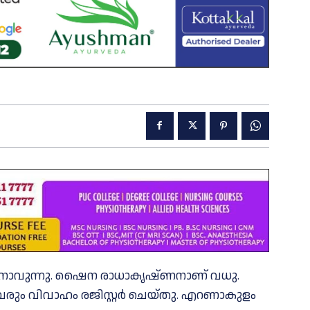
ിതനാവുന്നു. ഷൈന രാധാകൃഷ്ണനാണ് വധു.
ഇരുവരും വിവാഹം രജിസ്റ്റർ ചെയ്തു. എറണാകുളം