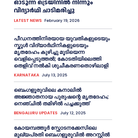
ഓടുന്ന ട്രെയിനിൽ നിന്നും
വിദ്യാർഥി ചാടിമരിച്ചു
LATEST NEWS
February 19, 2026
പീഡനത്തിനിരയായ യുവതികളുടെയും
സ്കൂൾ വിദ്യാർഥിനികളുടെയും
മൃതദേഹം കുഴിച്ചു മൂടിയെന്ന
വെളിപ്പെടുത്തൽ; കോടതിയിലെത്തി
തെളിവ് നൽകി ശുചീകരണതൊഴിലാളി
KARNATAKA
July 13, 2025
ബെംഗളൂരുവിലെ കനാലിൽ
അജ്ഞാതനായ പുരുഷന്റെ മൃതദേഹം;
നെഞ്ചിൽ തമിഴിൽ പച്ചക്കുത്ത്
BENGALURU UPDATES
July 12, 2025
കോയമ്പത്തൂർ സ്ഫോടനക്കേസിലെ
മുഖ്യപ്രതി ബെംഗളൂരുവിൽ അറസ്റ്റിൽ