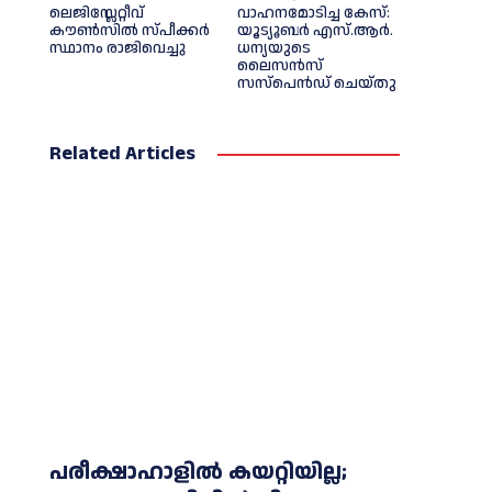
ലെജിസ്ലേറ്റീവ്
വാഹനമോടിച്ച കേസ്:
കൗൺസിൽ സ്പീക്കർ
യൂട്യൂബർ എസ്.ആർ.
സ്ഥാനം രാജിവെച്ചു
ധന്യയുടെ
ലൈസൻസ്
സസ്‌പെൻഡ് ചെയ്തു
Related Articles
പരീക്ഷാഹാളിൽ കയറ്റിയില്ല;