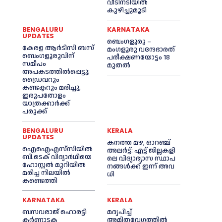
വീടിനടിയിൽ
കുഴിച്ചുമൂടി
BENGALURU
KARNATAKA
UPDATES
ബെംഗളൂരു –
കേരള ആർടിസി ബസ്
മംഗളൂരു വന്ദേഭാരത്
ബെംഗളൂരുവിന്
പരീക്ഷണയോട്ടം 18
സമീപം
മുതൽ
അപകടത്തിൽപ്പെട്ടു;
ഡ്രൈവറും
കണ്ടക്ടറും മരിച്ചു,
ഇരുപതോളം
യാത്രക്കാർക്ക്
പരുക്ക്
BENGALURU
KERALA
UPDATES
ക​ന​ത്ത മ​ഴ, ഓറഞ്ച്
ഐഐഎസ്‌സിയിൽ
അലർട്ട്: എ​ട്ട് ജി​ല്ല​ക​ളി​
ബി.ടെക് വിദ്യാർഥിയെ
ലെ വി​ദ്യാ​ഭ്യാ​സ സ്ഥാ​പ​
ഹോസ്റ്റൽ മുറിയിൽ
ന​ങ്ങ​ൾ​ക്ക് ഇ​ന്ന് അ​വ​
മരിച്ച നിലയിൽ
ധി
കണ്ടെത്തി
KARNATAKA
KERALA
ബസവരാജ് ഹൊരട്ടി
മദ്യപിച്ച്
കർണാടക
അമിതവേഗത്തിൽ