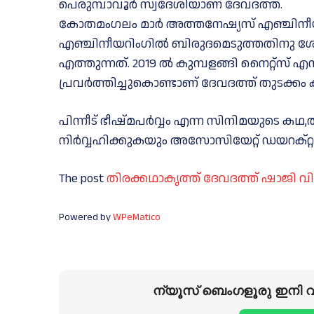
പെരുമ്പാവൂർ സ്വദേശിയാണ് ദേവദത്ത്.
കോതമംഗലം മാർ അത്തനേഷ്യസ് എഞ്ചിനീയറി
എഞ്ചിനീയറിംഗില്‍ ബിരുദമെടുത്തതിനു ശ
എത്തുന്നത്. 2019 ല്‍ കുമ്പളങ്ങി നൈറ്റ്സ് എന
പ്രവർത്തിച്ചുകൊണ്ടാണ് ദേവദത്ത് തുടക്കം കു
പിന്നീട് ഭീഷ്മപർവ്വം എന്ന സിനിമയുടെ ക
നിർവ്വഹിക്കുകയും അസോസിയേറ്റ് ഡയറക്റ്റ
The post
തിരക്കഥാകൃത്ത് ദേവദത്ത് ഷാജി 
Powered by
WPeMatico
ന്യൂസ് ബെംഗളൂരു ഇനി വാ