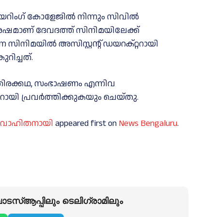
ംഗ് കോളേജില്‍ നിന്നും സിവില്‍
േഷമാണ് ദേവദത്ത് സിനിമയിലേക്ക്
്ന സിനിമയില്‍ അസിസ്റ്റന്റ് ഡയറക്റ്ററായി
റിച്ചത്.
ഥ,തിരക്കഥ, സംഭാഷണം എന്നിവ
റായി പ്രവർത്തിക്കുകയും ചെയ്തു.
വിവാഹിതനായി
appeared first on
News Bengaluru
.
ടസ്ആപ്പിലും ടെലിഗ്രാമിലും