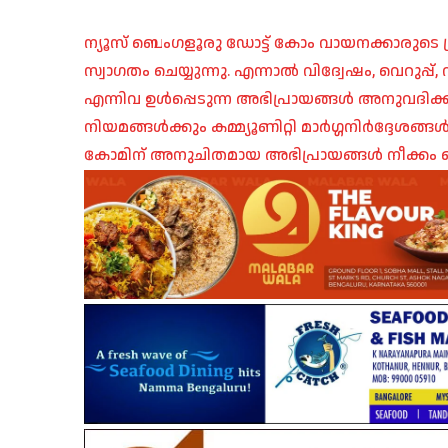
ന്യൂസ് ബെംഗളൂരു ഡോട്ട് കോം വായനക്കാരുടെ ശ്
സ്വാഗതം ചെയ്യുന്നു. എന്നാൽ വിദ്വേഷം, വെറുപ്
എന്നിവ ഉൾപ്പെടുന്ന അഭിപ്രായങ്ങൾ അനുവദിക്ക
നിയമങ്ങൾക്കും കമ്മ്യൂണിറ്റി മാർഗ്ഗനിർദ്ദേശങ്
കോമിന് അനുചിതമായ അഭിപ്രായങ്ങൾ നീക്കം ച