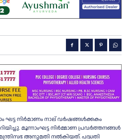
നാം ഘട്ട നിർമാണം നാല് വർഷങ്ങൾക്കകം
്ചു. മൂന്നാംഘട്ട നിർമ്മാണ പ്രവർത്തനങ്ങൾ
്ത്രിസഭ അനുമതി നൽകിയത്. പദ്ധതി