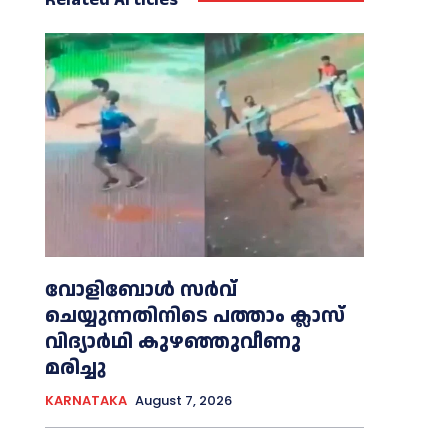
വോളിബോൾ സർവ്
ചെയ്യുന്നതിനിടെ പത്താം ക്ലാസ്
വിദ്യാർഥി കുഴഞ്ഞുവീണു
മരിച്ചു
KARNATAKA
August 7, 2026