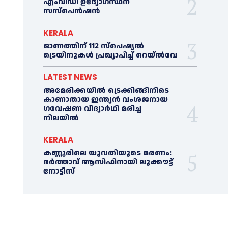
എംവിഡി ഉദ്യോഗസ്ഥന്
സസ്പെൻഷൻ
KERALA
ഓണത്തിന് 112 സ്പെഷ്യല്‍
ട്രെയിനുകള്‍ പ്രഖ്യാപിച്ച്‌ റെയ്ല്‍വേ
LATEST NEWS
അമേരിക്കയില്‍ ട്രെക്കിങ്ങിനിടെ
കാണാതായ ഇന്ത്യൻ വംശജനായ
ഗവേഷണ വിദ്യാര്‍ഥി മരിച്ച
നിലയില്‍
KERALA
കണ്ണൂരിലെ യുവതിയുടെ മരണം:
ഭര്‍ത്താവ് ആസിഫിനായി ലുക്കൗട്ട്
നോട്ടീസ്