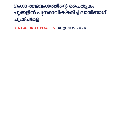
ഗംഗാ രാജവംശത്തിന്റെ പൈതൃകം
പൂക്കളിൽ പുനരാവിഷ്‌കരിച്ച് ലാൽബാഗ്
പുഷ്പമേള
BENGALURU UPDATES
August 6, 2026