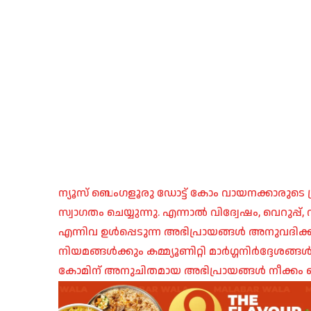
ന്യൂസ് ബെംഗളൂരു ഡോട്ട് കോം വായനക്കാരുടെ ശ്
സ്വാഗതം ചെയ്യുന്നു. എന്നാൽ വിദ്വേഷം, വെറുപ്
എന്നിവ ഉൾപ്പെടുന്ന അഭിപ്രായങ്ങൾ അനുവദിക്ക
നിയമങ്ങൾക്കും കമ്മ്യൂണിറ്റി മാർഗ്ഗനിർദ്ദേശങ്
കോമിന് അനുചിതമായ അഭിപ്രായങ്ങൾ നീക്കം ച