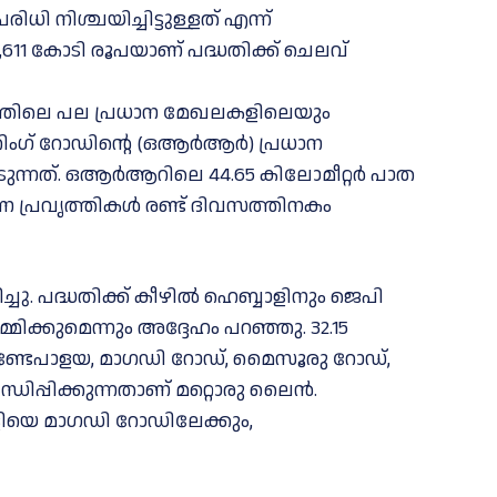
 നിശ്ചയിച്ചിട്ടുള്ളത് എന്ന്
 കോടി രൂപയാണ് പദ്ധതിക്ക് ചെലവ്
്തിലെ പല പ്രധാന മേഖലകളിലെയും
 റിംഗ് റോഡിന്റെ (ഒആർആർ) പ്രധാന
പെടുന്നത്. ഒആർആറിലെ 44.65 കിലോമീറ്റർ പാത
ണ പ്രവൃത്തികൾ രണ്ട് ദിവസത്തിനകം
ചു. പദ്ധതിക്ക് കീഴിൽ ഹെബ്ബാളിനും ജെപി
ിക്കുമെന്നും അദ്ദേഹം പറഞ്ഞു. 32.15
ുണ്ടേപാളയ, മാഗഡി റോഡ്, മൈസൂരു റോഡ്,
ധിപ്പിക്കുന്നതാണ് മറ്റൊരു ലൈൻ.
യെ മാഗഡി റോഡിലേക്കും,