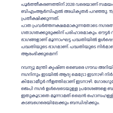
പൂർത്തീകരണത്തിന് 2028 വരെയാണ് സമയപരിധി
ബിഎംആർസിഎൽ അധികൃതർ പറഞ്ഞു. 15,611
പ്രതീക്ഷിക്കുന്നത്.
പാത പ്രവർത്തനക്ഷമമാകുന്നതോടെ നഗരത
ഗതാഗതക്കുരുക്കിന് പരിഹാരമാകും. ഔട്ടർ
ഭാഗങ്ങളാണ് മൂന്നാംഘട്ട പദ്ധതിയിൽ ഉൾപ്
പദ്ധതിയുടെ ഭാഗമാണ്. പദ്ധതിയുടെ നിർമാ
ആരംഭിക്കുമെന്ന്
റവന്യൂ മന്ത്രി കൃഷ്ണ ബൈരെ ഗൗഡ അറിയിച്
നഗറിനും ഇടയിൽ ആദ്യ മെട്രോ ഇടനാഴി നിർമ്മ
കിലോമീറ്റർ നീളത്തിലാണ് ഇടനാഴി. ഗോരഗ
ജെപി നഗർ ഉൾപ്പെടെയുള്ള പ്രദേശങ്ങളെ ബന്
ഇതുകൂടാതെ മൂന്നാമത് ലൈൻ ഹൊസഹള്ളി
കടബഗെരെയിലേക്കും ബന്ധിപ്പിക്കും.