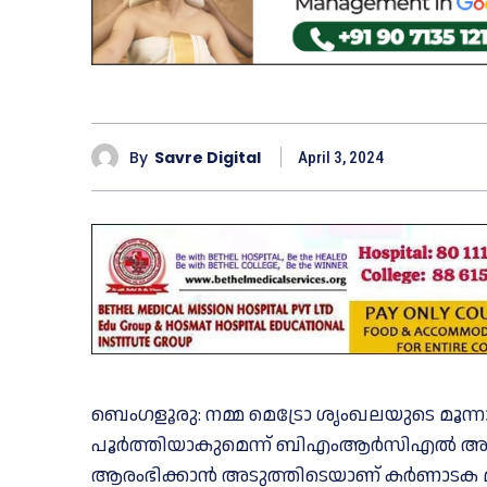
By
Savre Digital
April 3, 2024
ബെംഗളൂരു: നമ്മ മെട്രോ ശൃംഖലയുടെ മൂന്
പൂർത്തിയാകുമെന്ന് ബിഎംആർസിഎൽ അറിയിച
ആരംഭിക്കാൻ അടുത്തിടെയാണ് കർണാടക മന