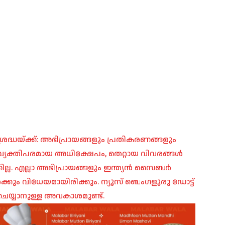
രദ്ധയ്ക്ക്: അഭിപ്രായങ്ങളും പ്രതികരണങ്ങളും
പ്, വ്യക്തിപരമായ അധിക്ഷേപം, തെറ്റായ വിവരങ്ങൾ
ില്ല. എല്ലാ അഭിപ്രായങ്ങളും ഇന്ത്യൻ സൈബർ
ങൾക്കും വിധേയമായിരിക്കും. ന്യൂസ് ബെംഗളൂരു ഡോട്ട്
െയ്യാനുള്ള അവകാശമുണ്ട്.