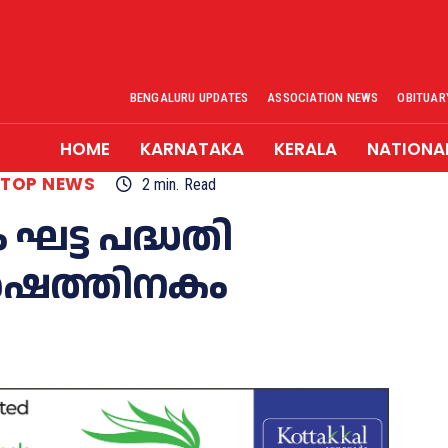
BENGALURU UPDATES
ASSOCIATION NEWS
OBITUAR
HOME
KARNATAKA
KERALA
NATIONA
TOP NEWS
2
min.
Read
ം ഘട്ട പദ്ധതി
ർഷത്തിനകം