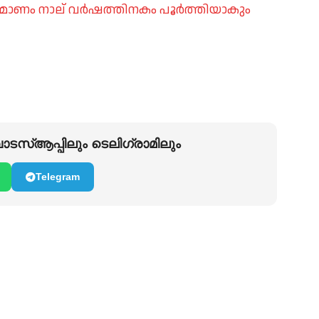
 നിർമാണം നാല് വർഷത്തിനകം പൂർത്തിയാകും
ടസ്ആപ്പിലും ടെലിഗ്രാമിലും
Telegram