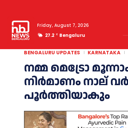
Friday, August 7, 2026
27.2
Bengaluru
C
BENGALURU UPDATES
KARNATAKA
നമ്മ മെട്രോ മൂന്നാ
നിർമാണം നാല് വ
പൂർത്തിയാകും