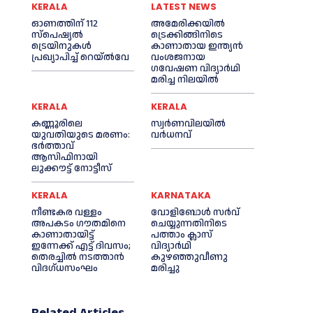
KERALA
LATEST NEWS
ഓണത്തിന് 112
അമേരിക്കയില്‍
സ്പെഷ്യല്‍
ട്രെക്കിങ്ങിനിടെ
ട്രെയിനുകള്‍
കാണാതായ ഇന്ത്യൻ
പ്രഖ്യാപിച്ച്‌ റെയ്ല്‍വേ
വംശജനായ
ഗവേഷണ വിദ്യാര്‍ഥി
മരിച്ച നിലയില്‍
KERALA
KERALA
കണ്ണൂരിലെ
സ്വർണവിലയിൽ
യുവതിയുടെ മരണം:
വർധനവ്
ഭര്‍ത്താവ്
ആസിഫിനായി
ലുക്കൗട്ട് നോട്ടീസ്
KERALA
KARNATAKA
നീണ്ടകര വള്ളം
വോളിബോൾ സർവ്
അപകടം ഗൗതമിനെ
ചെയ്യുന്നതിനിടെ
കാണാതായിട്ട്
പത്താം ക്ലാസ്
ഇന്നേക്ക് എട്ട് ദിവസം;
വിദ്യാർഥി
തെരച്ചില്‍ നടത്താൻ
കുഴഞ്ഞുവീണു
വിദഗ്ധസംഘം
മരിച്ചു
Related Articles