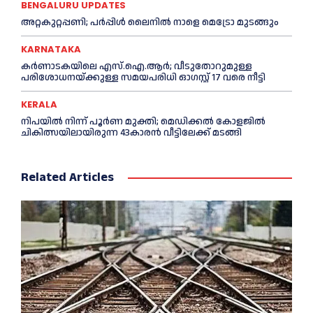
BENGALURU UPDATES
അറ്റകുറ്റപ്പണി; പർപ്പിൾ ലൈനില്‍ നാളെ മെട്രോ മുടങ്ങും
KARNATAKA
കർണാടകയിലെ എസ്.ഐ.ആർ; വീടുതോറുമുള്ള
പരിശോധനയ്ക്കുള്ള സമയപരിധി ഓഗസ്റ്റ് 17 വരെ നീട്ടി
KERALA
നിപയില്‍ നിന്ന് പൂര്‍ണ മുക്തി; മെഡിക്കല്‍ കോളജില്‍
ചികിത്സയിലായിരുന്ന 43കാരന്‍ വീട്ടിലേക്ക് മടങ്ങി
Related Articles