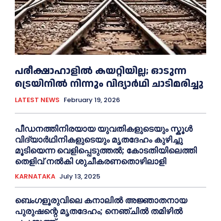
പരീക്ഷാഹാളിൽ കയറ്റിയില്ല; ഓടുന്ന
ട്രെയിനിൽ നിന്നും വിദ്യാർഥി ചാടിമരിച്ചു
LATEST NEWS
February 19, 2026
പീഡനത്തിനിരയായ യുവതികളുടെയും സ്കൂൾ
വിദ്യാർഥിനികളുടെയും മൃതദേഹം കുഴിച്ചു
മൂടിയെന്ന വെളിപ്പെടുത്തൽ; കോടതിയിലെത്തി
തെളിവ് നൽകി ശുചീകരണതൊഴിലാളി
KARNATAKA
July 13, 2025
ബെംഗളൂരുവിലെ കനാലിൽ അജ്ഞാതനായ
പുരുഷന്റെ മൃതദേഹം; നെഞ്ചിൽ തമിഴിൽ