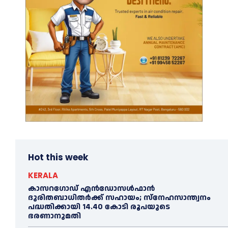
Hot this week
KERALA
കാസറഗോഡ് എന്‍ഡോസള്‍ഫാന്‍
ദുരിതബാധിതര്‍ക്ക് സഹായം; സ്‌നേഹസാന്ത്വനം
പദ്ധതിക്കായി 14.40 കോടി രൂപയുടെ
ഭരണാനുമതി