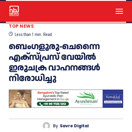
TOP NEWS
Less than 1
min.
Read
ബെംഗളൂരു-ചെന്നൈ
എക്സ്പ്രസ് വേയില്‍
ഇരുചക്ര വാഹനങ്ങൾ
നിരോധിച്ചു
By
Savre Digital