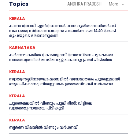
Topics
ANDHRA PRADESH
More
KERALA
കാസറഗോഡ് എന്‍ഡോസള്‍ഫാന്‍ ദുരിതബാധിതര്‍ക്ക്
സഹായം; സ്‌നേഹസാന്ത്വനം പദ്ധതിക്കായി 14.40 കോടി
രൂപയുടെ ഭരണാനുമതി
KARNATAKA
കർണാടകയിൽ കോണ്‍ഗ്രസ് നേതാവിനെ പട്ടാപ്പകല്‍
നഗരമധ്യത്തില്‍ വെടിവെച്ചു കൊന്നു; പ്രതി പിടിയില്‍
KERALA
സ്വാതന്ത്ര്യദിനാഘോഷങ്ങളില്‍ വന്ദേമാതരം പൂര്‍ണ്ണമായി
ആലപിക്കണം; നിര്‍ണ്ണായക ഉത്തരവിറക്കി സര്‍ക്കാര്‍
KERALA
ചൂരല്‍മലയില്‍ വീണ്ടും പുലി ഭീതി; വീട്ടിലെ
വളര്‍ത്തുനായയെ പിടികൂടി
KERALA
സ്വർണ വിലയില്‍ വീണ്ടും വർധനവ്