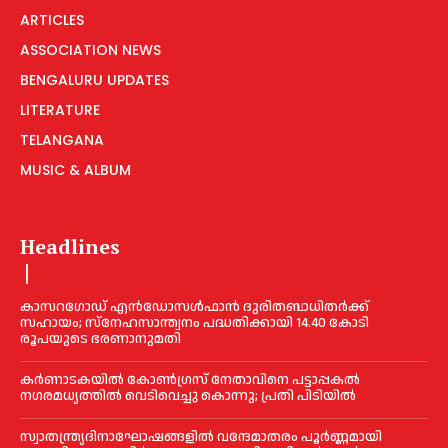
ARTICLES
ASSOCIATION NEWS
BENGALURU UPDATES
LITERATURE
TELANGANA
MUSIC & ALBUM
Headlines
കാസറഗോഡ് എന്‍ഡോസള്‍ഫാന്‍ ദുരിതബാധിതര്‍ക്ക്
സഹായം; സ്‌നേഹസാന്ത്വനം പദ്ധതിക്കായി 14.40 കോടി
രൂപയുടെ ഭരണാനുമതി
കർണാടകയിൽ കോണ്‍ഗ്രസ് നേതാവിനെ പട്ടാപ്പകല്‍
നഗരമധ്യത്തില്‍ വെടിവെച്ചു കൊന്നു; പ്രതി പിടിയില്‍
സ്വാതന്ത്ര്യദിനാഘോഷങ്ങളില്‍ വന്ദേമാതരം പൂര്‍ണ്ണമായി