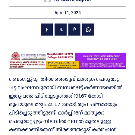
April 11, 2024
ബെംഗളൂരു: തിരഞ്ഞെടുപ്പ് മാതൃക പെരുമാറ്റ
ചട്ട ലംഘനവുമായി ബന്ധപ്പെട്ട് കർണാടകയിൽ
ഇതുവരെ പിടിച്ചെടുത്തത് 191.67 കോടി
രൂപയുടെ മദ്യം. 45.67 കോടി രൂപ പണമായും
പിടിച്ചെടുത്തിട്ടുണ്ട്. മാർച്ച് 16ന് മാതൃകാ
പെരുമാറ്റച്ചട്ടം നിലവിൽ വന്നത് മുതലുള്ള
കണക്കാണിതെന്ന് തിരഞ്ഞെടുപ്പ് കമ്മീഷൻ