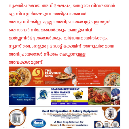
വ്യക്തിപരമായ അധിക്ഷേപം, തെറ്റായ വിവരങ്ങൾ
എന്നിവ ഉൾപ്പെടുന്ന അഭിപ്രായങ്ങൾ
അനുവദിക്കില്ല. എല്ലാ അഭിപ്രായങ്ങളും ഇന്ത്യൻ
സൈബർ നിയമങ്ങൾക്കും കമ്മ്യൂണിറ്റി
മാർഗ്ഗനിർദ്ദേശങ്ങൾക്കും വിധേയമായിരിക്കും.
ന്യൂസ് ബെംഗളൂരു ഡോട്ട് കോമിന് അനുചിതമായ
അഭിപ്രായങ്ങൾ നീക്കം ചെയ്യാനുള്ള
അവകാശമുണ്ട്.