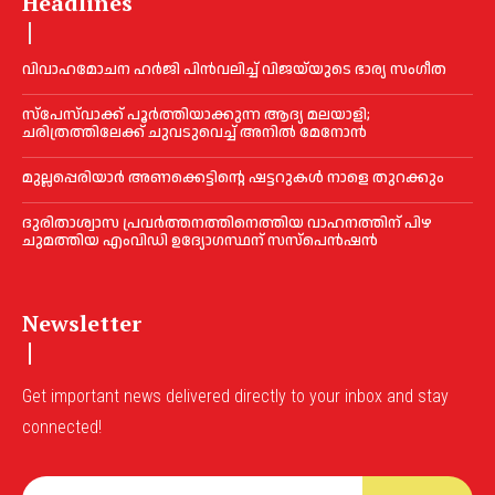
Headlines
വിവാഹമോചന ഹര്‍ജി പിൻവലിച്ച്‌ വിജയ്‌യുടെ ഭാര്യ സംഗീത
സ്‌പേസ്‌വാക്ക് പൂര്‍ത്തിയാക്കുന്ന ആദ്യ മലയാളി;
ചരിത്രത്തിലേക്ക് ചുവടുവെച്ച്‌ അനില്‍ മേനോൻ
മുല്ലപ്പെരിയാര്‍ അണക്കെട്ടിന്റെ ഷട്ടറുകള്‍ നാളെ തുറക്കും
ദുരിതാശ്വാസ പ്രവര്‍ത്തനത്തിനെത്തിയ വാഹനത്തിന് പിഴ
ചുമത്തിയ എംവിഡി ഉദ്യോഗസ്ഥന് സസ്പെൻഷൻ
Newsletter
Get important news delivered directly to your inbox and stay
connected!