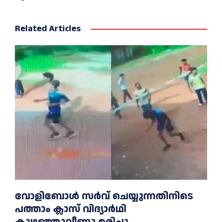
Related Articles
വോളിബോൾ സർവ് ചെയ്യുന്നതിനിടെ
പത്താം ക്ലാസ് വിദ്യാർഥി
കുഴഞ്ഞുവീണു മരിച്ചു