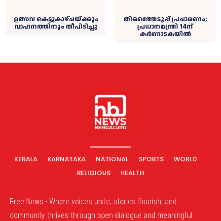
ഉത്സവ കെട്ടുകാഴ്ചയ്ക്കും
തിരഞ്ഞെടുപ്പ് പ്രചാരണം;
വാഹനത്തിനും തീപിടിച്ചു
പ്രധാനമന്ത്രി 14ന്
കർണാടകയിൽ
KERALA
KARNATAKA
NATIONAL
SPORTS
WORLD
RELIGIOUS
HEALTH
Free News - Where voices unite, stories flourish, and
community thrives through open dialogue and meaningful