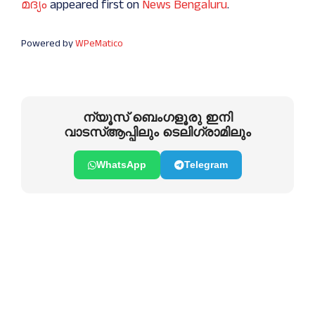
മദ്യം
appeared first on
News Bengaluru
.
Powered by
WPeMatico
ന്യൂസ് ബെംഗളൂരു ഇനി
വാടസ്ആപ്പിലും ടെലിഗ്രാമിലും
WhatsApp
Telegram