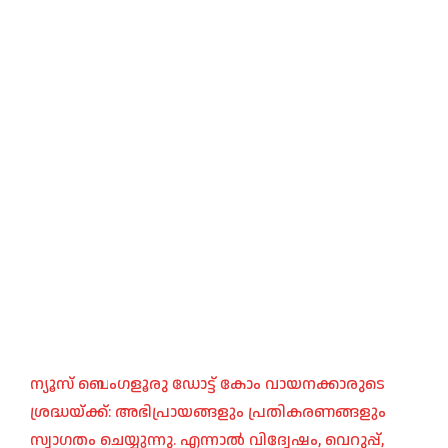
ന്യൂസ് ബെംഗളൂരു ഡോട്ട് കോം വായനക്കാരുടെ
ശ്രദ്ധയ്ക്ക്: അഭിപ്രായങ്ങളും പ്രതികരണങ്ങളും
സ്വാഗതം ചെയ്യുന്നു. എന്നാൽ വിദ്വേഷം, വെറുപ്പ്,