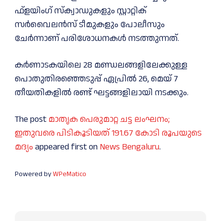
ഫ്‌ളയിംഗ് സ്‌ക്വാഡുകളും സ്റ്റാറ്റിക്
സർവൈലൻസ് ടീമുകളും പോലീസും
ചേർന്നാണ് പരിശോധനകൾ നടത്തുന്നത്.
കർണാടകയിലെ 28 മണ്ഡലങ്ങളിലേക്കുള്ള
പൊതുതിരഞ്ഞെടുപ്പ് ഏപ്രിൽ 26, മെയ് 7
തീയതികളിൽ രണ്ട് ഘട്ടങ്ങളിലായി നടക്കും.
The post
മാതൃക പെരുമാറ്റ ചട്ട ലംഘനം;
ഇതുവരെ പിടികൂടിയത് 191.67 കോടി രൂപയുടെ
മദ്യം
appeared first on
News Bengaluru
.
Powered by
WPeMatico