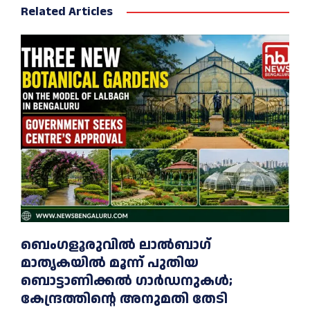
Related Articles
ബെംഗളൂരുവിൽ ലാൽബാഗ്
മാതൃകയിൽ മൂന്ന് പുതിയ
ബൊട്ടാണിക്കൽ ഗാർഡനുകൾ;
കേന്ദ്രത്തിന്റെ അനുമതി തേടി