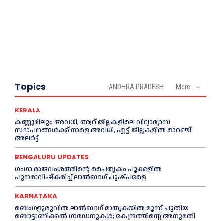
Topics
ANDHRA PRADESH
More
KERALA
കണ്ണൂരിലും അവധി, ആറ് ജില്ലകളിലെ വിദ്യാഭ്യാസ
സ്ഥാപനങ്ങൾക്ക് നാളെ അവധി, എട്ട് ജില്ലകളിൽ ഓറഞ്ച്
അലർട്ട്
BENGALURU UPDATES
ഗംഗാ രാജവംശത്തിന്റെ പൈതൃകം പൂക്കളിൽ
പുനരാവിഷ്‌കരിച്ച് ലാൽബാഗ് പുഷ്പമേള
KARNATAKA
ബെംഗളൂരുവിൽ ലാൽബാഗ് മാതൃകയിൽ മൂന്ന് പുതിയ
ബൊട്ടാണിക്കൽ ഗാർഡനുകൾ; കേന്ദ്രത്തിന്റെ അനുമതി