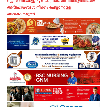
ന്യൂസ് ബെംഗളൂരു ഡോട്ട് കോമിന് അനുചിതമായ
അഭിപ്രായങ്ങൾ നീക്കം ചെയ്യാനുള്ള
അവകാശമുണ്ട്.