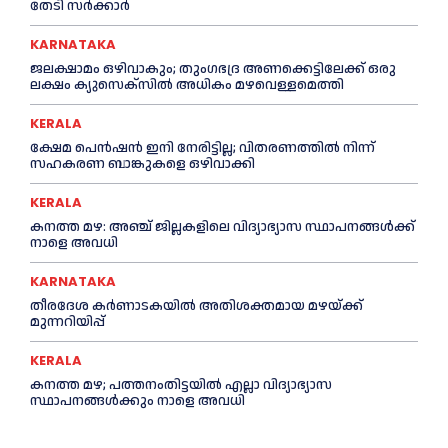
തേടി സർക്കാർ
KARNATAKA
ജലക്ഷാമം ഒഴിവാകും; തുംഗഭദ്ര അണക്കെട്ടിലേക്ക് ഒരു
ലക്ഷം ക്യുസെക്സില്‍ അധികം മഴവെള്ളമെത്തി
KERALA
ക്ഷേമ പെൻഷൻ ഇനി നേരിട്ടില്ല; വിതരണത്തിൽ നിന്ന്
സഹകരണ ബാങ്കുകളെ ഒഴിവാക്കി
KERALA
കനത്ത മഴ: അഞ്ച് ജില്ലകളിലെ വിദ്യാഭ്യാസ സ്ഥാപനങ്ങൾക്ക്
നാളെ അവധി
KARNATAKA
തീരദേശ കർണാടകയിൽ അതിശക്തമായ മഴയ്ക്ക്
മുന്നറിയിപ്പ്
KERALA
കനത്ത മഴ; പത്തനംതിട്ടയില്‍ എല്ലാ വിദ്യാഭ്യാസ
സ്ഥാപനങ്ങള്‍ക്കും നാളെ അവധി