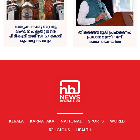
മാതൃക പെരുമാറ്റ ചട്ട
ലംഘനം; ഇതുവരെ
തിരഞ്ഞെടുപ്പ് പ്രചാരണം;
പിടികൂടിയത് 191.67 കോടി
പ്രധാനമന്ത്രി 14ന്
രൂപയുടെ മദ്യം
കർണാടകയിൽ
KERALA
KARNATAKA
NATIONAL
SPORTS
WORLD
RELIGIOUS
HEALTH