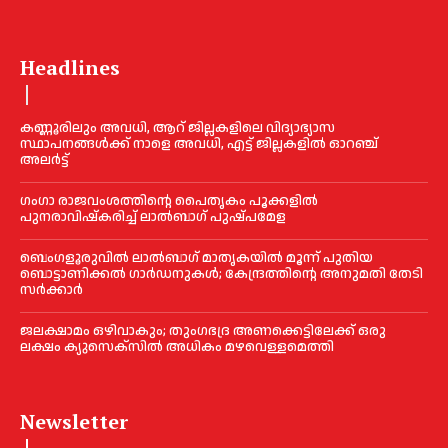
Headlines
കണ്ണൂരിലും അവധി, ആറ് ജില്ലകളിലെ വിദ്യാഭ്യാസ
സ്ഥാപനങ്ങൾക്ക് നാളെ അവധി, എട്ട് ജില്ലകളിൽ ഓറഞ്ച്
അലർട്ട്
ഗംഗാ രാജവംശത്തിന്റെ പൈതൃകം പൂക്കളിൽ
പുനരാവിഷ്‌കരിച്ച് ലാൽബാഗ് പുഷ്പമേള
ബെംഗളൂരുവിൽ ലാൽബാഗ് മാതൃകയിൽ മൂന്ന് പുതിയ
ബൊട്ടാണിക്കൽ ഗാർഡനുകൾ; കേന്ദ്രത്തിന്റെ അനുമതി തേടി
സർക്കാർ
ജലക്ഷാമം ഒഴിവാകും; തുംഗഭദ്ര അണക്കെട്ടിലേക്ക് ഒരു
ലക്ഷം ക്യുസെക്സില്‍ അധികം മഴവെള്ളമെത്തി
Newsletter