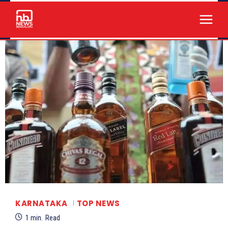
KARNATAKA
TOP NEWS
1
min.
Read