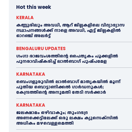
Hot this week
KERALA
കണ്ണൂരിലും അവധി, ആറ് ജില്ലകളിലെ വിദ്യാഭ്യാസ
സ്ഥാപനങ്ങൾക്ക് നാളെ അവധി, എട്ട് ജില്ലകളിൽ
ഓറഞ്ച് അലർട്ട്
BENGALURU UPDATES
ഗംഗാ രാജവംശത്തിന്റെ പൈതൃകം പൂക്കളിൽ
പുനരാവിഷ്‌കരിച്ച് ലാൽബാഗ് പുഷ്പമേള
KARNATAKA
ബെംഗളൂരുവിൽ ലാൽബാഗ് മാതൃകയിൽ മൂന്ന്
പുതിയ ബൊട്ടാണിക്കൽ ഗാർഡനുകൾ;
കേന്ദ്രത്തിന്റെ അനുമതി തേടി സർക്കാർ
KARNATAKA
ജലക്ഷാമം ഒഴിവാകും; തുംഗഭദ്ര
അണക്കെട്ടിലേക്ക് ഒരു ലക്ഷം ക്യുസെക്സില്‍
അധികം മഴവെള്ളമെത്തി