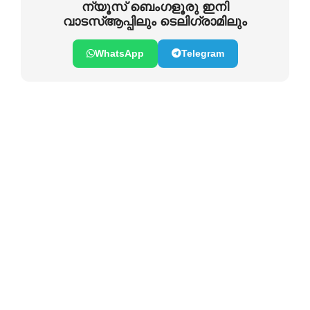
ന്യൂസ് ബെംഗളൂരു ഇനി
വാടസ്ആപ്പിലും ടെലിഗ്രാമിലും
WhatsApp
Telegram