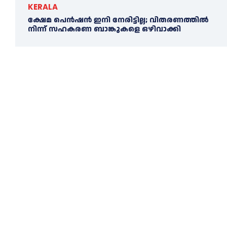
KERALA
ക്ഷേമ പെൻഷൻ ഇനി നേരിട്ടില്ല; വിതരണത്തിൽ
നിന്ന് സഹകരണ ബാങ്കുകളെ ഒഴിവാക്കി