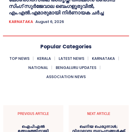
സിംഗ് സുര്‍ജേവാല ബെംഗളൂരുവിൽ,
എം.എൽ.എമാരുമായി നിർണായക ചർച്ച
KARNATAKA
August 6, 2026
Popular Categories
TOP NEWS
KERALA
LATEST NEWS
KARNATAKA
NATIONAL
BENGALURU UPDATES
ASSOCIATION NEWS
PREVIOUS ARTICLE
NEXT ARTICLE
ഐപിഎൽ
ചെറിയ പെരുന്നാൾ;
മത്സരത്തിനായി
വിദ്യാഭ്യാസ സ്ഥാപനങ്ങൾക്ക്