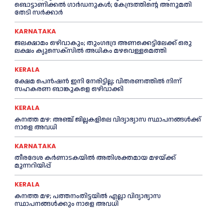
ബൊട്ടാണിക്കൽ ഗാർഡനുകൾ; കേന്ദ്രത്തിന്റെ അനുമതി
തേടി സർക്കാർ
KARNATAKA
ജലക്ഷാമം ഒഴിവാകും; തുംഗഭദ്ര അണക്കെട്ടിലേക്ക് ഒരു
ലക്ഷം ക്യുസെക്സില്‍ അധികം മഴവെള്ളമെത്തി
KERALA
ക്ഷേമ പെൻഷൻ ഇനി നേരിട്ടില്ല; വിതരണത്തിൽ നിന്ന്
സഹകരണ ബാങ്കുകളെ ഒഴിവാക്കി
KERALA
കനത്ത മഴ: അഞ്ച് ജില്ലകളിലെ വിദ്യാഭ്യാസ സ്ഥാപനങ്ങൾക്ക്
നാളെ അവധി
KARNATAKA
തീരദേശ കർണാടകയിൽ അതിശക്തമായ മഴയ്ക്ക്
മുന്നറിയിപ്പ്
KERALA
കനത്ത മഴ; പത്തനംതിട്ടയില്‍ എല്ലാ വിദ്യാഭ്യാസ
സ്ഥാപനങ്ങള്‍ക്കും നാളെ അവധി