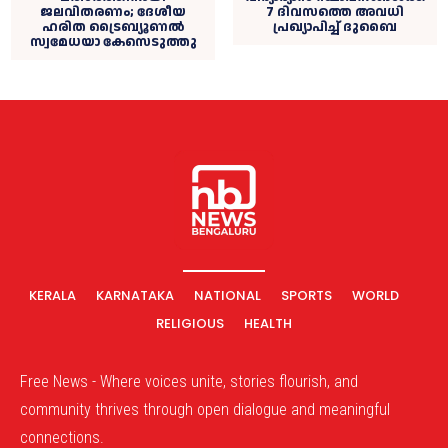
ജലവിതരണം; ദേശീയ
7 ദിവസത്തെ അവധി
ഹരിത ട്രൈബ്യൂണൽ
പ്രഖ്യാപിച്ച് ദുബൈ
സ്വമേധയാ കേസെടുത്തു
KERALA
KARNATAKA
NATIONAL
SPORTS
WORLD
RELIGIOUS
HEALTH
Free News - Where voices unite, stories flourish, and
community thrives through open dialogue and meaningful
connections.