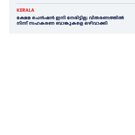
KERALA
ക്ഷേമ പെൻഷൻ ഇനി നേരിട്ടില്ല; വിതരണത്തിൽ
നിന്ന് സഹകരണ ബാങ്കുകളെ ഒഴിവാക്കി