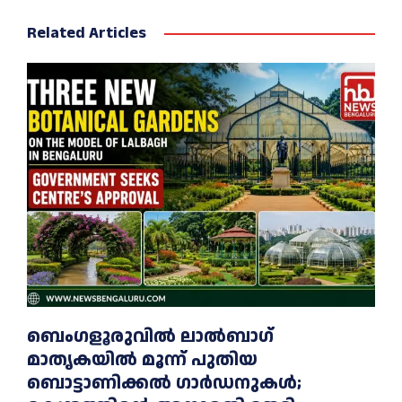
Related Articles
ബെംഗളൂരുവിൽ ലാൽബാഗ്
മാതൃകയിൽ മൂന്ന് പുതിയ
ബൊട്ടാണിക്കൽ ഗാർഡനുകൾ;