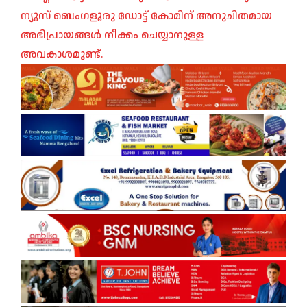
ന്യൂസ് ബെംഗളൂരു ഡോട്ട് കോമിന് അനുചിതമായ
അഭിപ്രായങ്ങൾ നീക്കം ചെയ്യാനുള്ള
അവകാശമുണ്ട്.