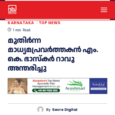
KARNATAKA
TOP NEWS
1
min.
Read
മുതിർന്ന
മാധ്യമപ്രവർത്തകൻ എം.
കെ. ഭാസ്കർ റാവു
അന്തരിച്ചു
By
Savre Digital