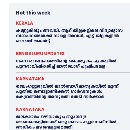
Hot this week
KERALA
കണ്ണൂരിലും അവധി, ആറ് ജില്ലകളിലെ വിദ്യാഭ്യാസ
സ്ഥാപനങ്ങൾക്ക് നാളെ അവധി, എട്ട് ജില്ലകളിൽ
ഓറഞ്ച് അലർട്ട്
BENGALURU UPDATES
ഗംഗാ രാജവംശത്തിന്റെ പൈതൃകം പൂക്കളിൽ
പുനരാവിഷ്‌കരിച്ച് ലാൽബാഗ് പുഷ്പമേള
KARNATAKA
ബെംഗളൂരുവിൽ ലാൽബാഗ് മാതൃകയിൽ മൂന്ന്
പുതിയ ബൊട്ടാണിക്കൽ ഗാർഡനുകൾ;
കേന്ദ്രത്തിന്റെ അനുമതി തേടി സർക്കാർ
KARNATAKA
ജലക്ഷാമം ഒഴിവാകും; തുംഗഭദ്ര
അണക്കെട്ടിലേക്ക് ഒരു ലക്ഷം ക്യുസെക്സില്‍
അധികം മഴവെള്ളമെത്തി