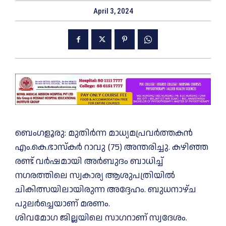
April 3, 2024
ബെംഗളൂരു: മുതിർന്ന മാധ്യമപ്രവർത്തകൻ
എം.കെ.ഭാസ്കർ റാവു (75) അന്തരിച്ചു. കഴിഞ്ഞ
രണ്ട് വർഷമായി അർബുദം ബാധിച്ച്
നഗരത്തിലെ സ്വകാര്യ ആശുപത്രിയിൽ
ചികിത്സയിലായിരുന്ന അദ്ദേഹം. ബുധനാഴ്ച
പുലർച്ചെയാണ് മരണം.
ശിവമോഗ ജില്ലയിലെ സാഗറാണ് സ്വദേശം.