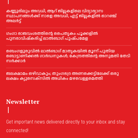
കണ്ണൂരിലും അവധി, ആറ് ജില്ലകളിലെ വിദ്യാഭ്യാസ
സ്ഥാപനങ്ങൾക്ക് നാളെ അവധി, എട്ട് ജില്ലകളിൽ ഓറഞ്ച്
അലർട്ട്
ഗംഗാ രാജവംശത്തിന്റെ പൈതൃകം പൂക്കളിൽ
പുനരാവിഷ്‌കരിച്ച് ലാൽബാഗ് പുഷ്പമേള
ബെംഗളൂരുവിൽ ലാൽബാഗ് മാതൃകയിൽ മൂന്ന് പുതിയ
ബൊട്ടാണിക്കൽ ഗാർഡനുകൾ; കേന്ദ്രത്തിന്റെ അനുമതി തേടി
സർക്കാർ
ജലക്ഷാമം ഒഴിവാകും; തുംഗഭദ്ര അണക്കെട്ടിലേക്ക് ഒരു
ലക്ഷം ക്യുസെക്സില്‍ അധികം മഴവെള്ളമെത്തി
Newsletter
Get important news delivered directly to your inbox and stay
connected!