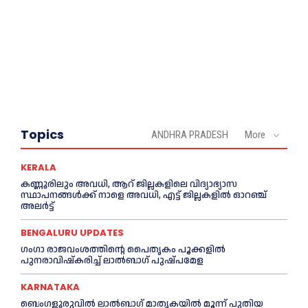
Topics
ANDHRA PRADESH
More
KERALA
കണ്ണൂരിലും അവധി, ആറ് ജില്ലകളിലെ വിദ്യാഭ്യാസ
സ്ഥാപനങ്ങൾക്ക് നാളെ അവധി, എട്ട് ജില്ലകളിൽ ഓറഞ്ച്
അലർട്ട്
BENGALURU UPDATES
ഗംഗാ രാജവംശത്തിന്റെ പൈതൃകം പൂക്കളിൽ
പുനരാവിഷ്‌കരിച്ച് ലാൽബാഗ് പുഷ്പമേള
KARNATAKA
ബെംഗളൂരുവിൽ ലാൽബാഗ് മാതൃകയിൽ മൂന്ന് പുതിയ