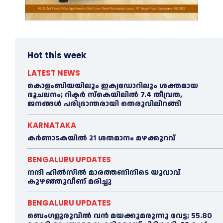
Hot this week
LATEST NEWS
കൊളംബിയയിലും ഇക്വഡോറിലും ശക്തമായ
ഭൂചലനം; റിക്ടര്‍ സ്‌കെയിലില്‍ 7.4 തീവ്രത,
ജനങ്ങൾ പരിഭ്രാന്തരായി തെരുവിലിറങ്ങി
KARNATAKA
കർണാടകയിൽ 21 ശതമാനം മഴക്കുറവ്
BENGALURU UPDATES
നന്ദി ഹിൽസിൽ മാരത്തണിനിടെ യുവാവ്
കുഴഞ്ഞുവീണ് മരിച്ചു
BENGALURU UPDATES
ബെംഗളൂരുവിൽ വന്‍ മയക്കുമരുന്നു വേട്ട; 55.80