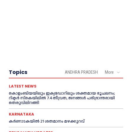
Topics
ANDHRA PRADESH
More
LATEST NEWS
കൊളംബിയയിലും ഇക്വഡോറിലും ശക്തമായ ഭൂചലനം;
റിക്ടര്‍ സ്‌കെയിലില്‍ 7.4 തീവ്രത, ജനങ്ങൾ പരിഭ്രാന്തരായി
തെരുവിലിറങ്ങി
KARNATAKA
കർണാടകയിൽ 21 ശതമാനം മഴക്കുറവ്