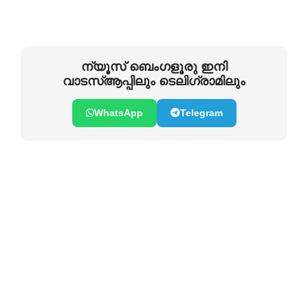
ന്യൂസ് ബെംഗളൂരു ഇനി
വാടസ്ആപ്പിലും ടെലിഗ്രാമിലും
WhatsApp
Telegram