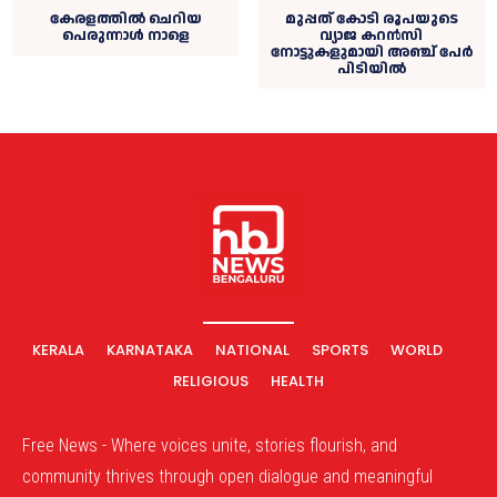
കേരളത്തിൽ ചെറിയ
മുപ്പത് കോടി രൂപയുടെ
പെരുന്നാൾ നാളെ
വ്യാജ കറൻസി
നോട്ടുകളുമായി അഞ്ച് പേർ
പിടിയിൽ
KERALA
KARNATAKA
NATIONAL
SPORTS
WORLD
RELIGIOUS
HEALTH
Free News - Where voices unite, stories flourish, and
community thrives through open dialogue and meaningful