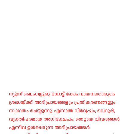
ന്യൂസ് ബെംഗളൂരു ഡോട്ട് കോം വായനക്കാരുടെ
ശ്രദ്ധയ്ക്ക്: അഭിപ്രായങ്ങളും പ്രതികരണങ്ങളും
സ്വാഗതം ചെയ്യുന്നു. എന്നാൽ വിദ്വേഷം, വെറുപ്പ്,
വ്യക്തിപരമായ അധിക്ഷേപം, തെറ്റായ വിവരങ്ങൾ
എന്നിവ ഉൾപ്പെടുന്ന അഭിപ്രായങ്ങൾ