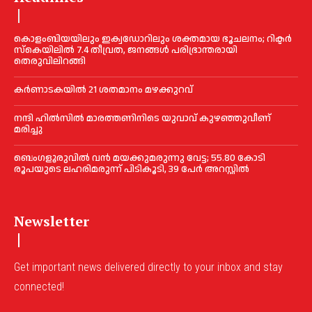
കൊളംബിയയിലും ഇക്വഡോറിലും ശക്തമായ ഭൂചലനം; റിക്ടര്‍
സ്‌കെയിലില്‍ 7.4 തീവ്രത, ജനങ്ങൾ പരിഭ്രാന്തരായി
തെരുവിലിറങ്ങി
കർണാടകയിൽ 21 ശതമാനം മഴക്കുറവ്
നന്ദി ഹിൽസിൽ മാരത്തണിനിടെ യുവാവ് കുഴഞ്ഞുവീണ്
മരിച്ചു
ബെംഗളൂരുവിൽ വന്‍ മയക്കുമരുന്നു വേട്ട; 55.80 കോടി
രൂപയുടെ ലഹരിമരുന്ന് പിടികൂടി, 39 പേർ അറസ്റ്റിൽ
Newsletter
Get important news delivered directly to your inbox and stay
connected!