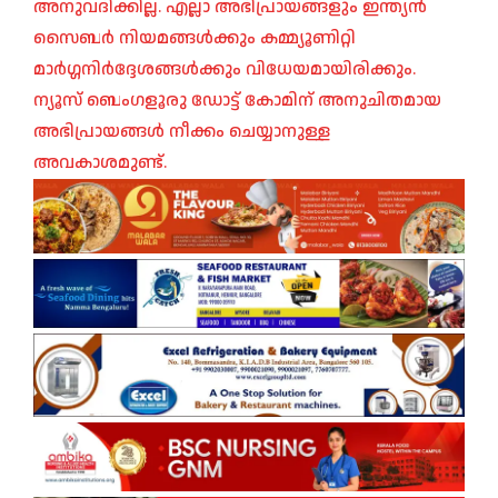
അനുവദിക്കില്ല. എല്ലാ അഭിപ്രായങ്ങളും ഇന്ത്യൻ
സൈബർ നിയമങ്ങൾക്കും കമ്മ്യൂണിറ്റി
മാർഗ്ഗനിർദ്ദേശങ്ങൾക്കും വിധേയമായിരിക്കും.
ന്യൂസ് ബെംഗളൂരു ഡോട്ട് കോമിന് അനുചിതമായ
അഭിപ്രായങ്ങൾ നീക്കം ചെയ്യാനുള്ള
അവകാശമുണ്ട്.