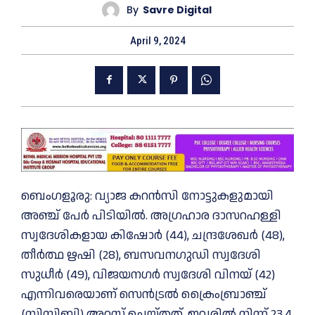
By
Savre Digital
April 9, 2024
ബെംഗളൂരു: വ്യാജ കറൻസി നോട്ടുകളുമായി
അഞ്ച് പേർ പിടിയിൽ. അഗ്രഹാര ദാസറഹള്ളി
സ്വദേശികളായ കിഷോർ (44), ചന്ദ്രശേഖർ (48),
തീർത്ഥ ഋഷി (28), ബസവനഗുഡി സ്വദേശി
സുധീർ (49), വിജയനഗർ സ്വദേശി വിനയ് (42)
എന്നിവരെയാണ് സെൻട്രൽ ക്രൈംബ്രാഞ്ച്
(സിസിബി) അറസ്റ്റ് ചെയ്തത്. ഇവരിൽ നിന്ന് 23.4