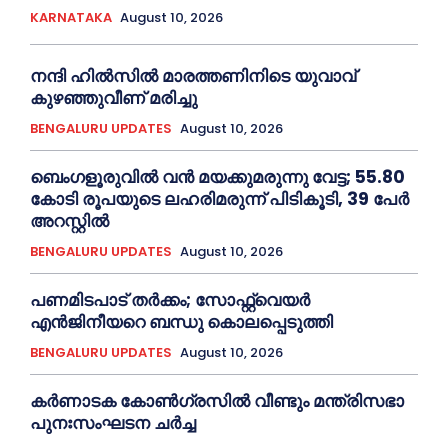
KARNATAKA
August 10, 2026
നന്ദി ഹിൽസിൽ മാരത്തണിനിടെ യുവാവ്
കുഴഞ്ഞുവീണ് മരിച്ചു
BENGALURU UPDATES
August 10, 2026
ബെംഗളൂരുവിൽ വന്‍ മയക്കുമരുന്നു വേട്ട; 55.80
കോടി രൂപയുടെ ലഹരിമരുന്ന് പിടികൂടി, 39 പേർ
അറസ്റ്റിൽ
BENGALURU UPDATES
August 10, 2026
പണമിടപാട് തര്‍ക്കം; സോഫ്റ്റ്‌വെയർ
എൻജിനീയറെ ബന്ധു കൊലപ്പെടുത്തി
BENGALURU UPDATES
August 10, 2026
കർണാടക കോൺഗ്രസിൽ വീണ്ടും മന്ത്രിസഭാ
പുനഃസംഘടന ചർച്ച