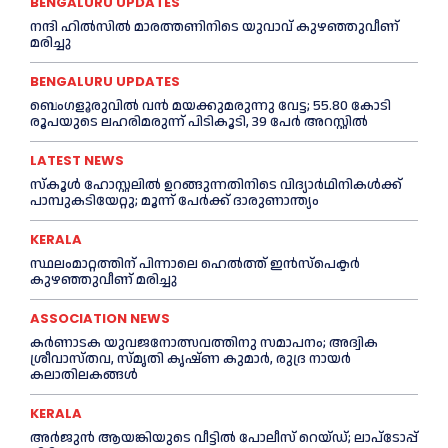
BENGALURU UPDATES
നന്ദി ഹിൽസിൽ മാരത്തണിനിടെ യുവാവ് കുഴഞ്ഞുവീണ്
മരിച്ചു
BENGALURU UPDATES
ബെംഗളൂരുവിൽ വന്‍ മയക്കുമരുന്നു വേട്ട; 55.80 കോടി
രൂപയുടെ ലഹരിമരുന്ന് പിടികൂടി, 39 പേർ അറസ്റ്റിൽ
LATEST NEWS
സ്കൂള്‍ ഹോസ്റ്റലിൽ ഉറങ്ങുന്നതിനിടെ വിദ്യാർഥിനികൾക്ക്
പാമ്പുകടിയേറ്റു; മൂന്ന് പേര്‍ക്ക് ദാരുണാന്ത്യം
KERALA
സ്ഥലംമാറ്റത്തിന് പിന്നാലെ ഹെൽത്ത് ഇൻസ്പെക്ടർ
കുഴഞ്ഞുവീണ് മരിച്ചു
ASSOCIATION NEWS
കര്‍ണാടക യുവജനോത്സവത്തിനു സമാപനം; അദ്വിക
ശ്രീവാസ്തവ, സ്മൃതി കൃഷ്ണ കുമാര്‍, രുദ്ര നായര്‍
കലാതിലകങ്ങള്‍
KERALA
അര്‍ജുൻ ആയങ്കിയുടെ വീട്ടില്‍ പോലീസ് റെയ്ഡ്; ലാപ്ടോപ്പ്