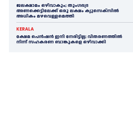
ജലക്ഷാമം ഒഴിവാകും; തുംഗഭദ്ര
അണക്കെട്ടിലേക്ക് ഒരു ലക്ഷം ക്യുസെക്സില്‍
അധികം മഴവെള്ളമെത്തി
KERALA
ക്ഷേമ പെൻഷൻ ഇനി നേരിട്ടില്ല; വിതരണത്തിൽ
നിന്ന് സഹകരണ ബാങ്കുകളെ ഒഴിവാക്കി