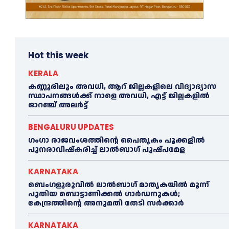
Hot this week
KERALA
കണ്ണൂരിലും അവധി, ആറ് ജില്ലകളിലെ വിദ്യാഭ്യാസ
സ്ഥാപനങ്ങൾക്ക് നാളെ അവധി, എട്ട് ജില്ലകളിൽ
ഓറഞ്ച് അലർട്ട്
BENGALURU UPDATES
ഗംഗാ രാജവംശത്തിന്റെ പൈതൃകം പൂക്കളിൽ
പുനരാവിഷ്‌കരിച്ച് ലാൽബാഗ് പുഷ്പമേള
KARNATAKA
ബെംഗളൂരുവിൽ ലാൽബാഗ് മാതൃകയിൽ മൂന്ന്
പുതിയ ബൊട്ടാണിക്കൽ ഗാർഡനുകൾ;
കേന്ദ്രത്തിന്റെ അനുമതി തേടി സർക്കാർ
KARNATAKA