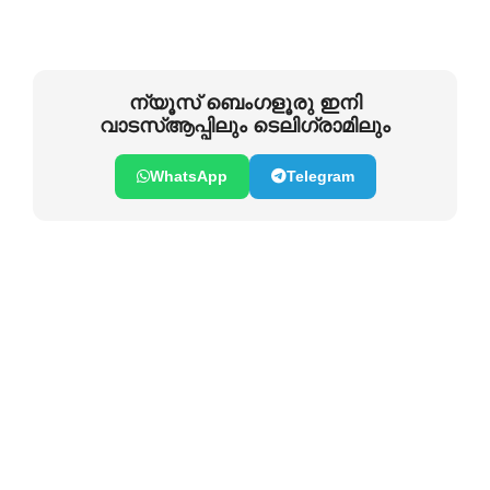
ന്യൂസ് ബെംഗളൂരു ഇനി
വാടസ്ആപ്പിലും ടെലിഗ്രാമിലും
WhatsApp
Telegram