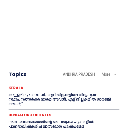
Topics
ANDHRA PRADESH
More
KERALA
കണ്ണൂരിലും അവധി, ആറ് ജില്ലകളിലെ വിദ്യാഭ്യാസ
സ്ഥാപനങ്ങൾക്ക് നാളെ അവധി, എട്ട് ജില്ലകളിൽ ഓറഞ്ച്
അലർട്ട്
BENGALURU UPDATES
ഗംഗാ രാജവംശത്തിന്റെ പൈതൃകം പൂക്കളിൽ
പുനരാവിഷ്‌കരിച്ച് ലാൽബാഗ് പുഷ്പമേള