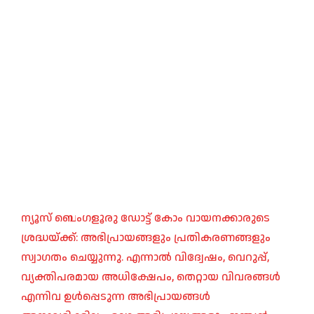
ന്യൂസ് ബെംഗളൂരു ഡോട്ട് കോം വായനക്കാരുടെ
ശ്രദ്ധയ്ക്ക്: അഭിപ്രായങ്ങളും പ്രതികരണങ്ങളും
സ്വാഗതം ചെയ്യുന്നു. എന്നാൽ വിദ്വേഷം, വെറുപ്പ്,
വ്യക്തിപരമായ അധിക്ഷേപം, തെറ്റായ വിവരങ്ങൾ
എന്നിവ ഉൾപ്പെടുന്ന അഭിപ്രായങ്ങൾ