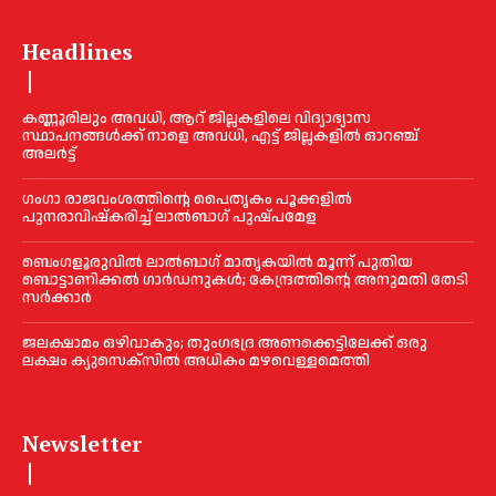
Headlines
കണ്ണൂരിലും അവധി, ആറ് ജില്ലകളിലെ വിദ്യാഭ്യാസ
സ്ഥാപനങ്ങൾക്ക് നാളെ അവധി, എട്ട് ജില്ലകളിൽ ഓറഞ്ച്
അലർട്ട്
ഗംഗാ രാജവംശത്തിന്റെ പൈതൃകം പൂക്കളിൽ
പുനരാവിഷ്‌കരിച്ച് ലാൽബാഗ് പുഷ്പമേള
ബെംഗളൂരുവിൽ ലാൽബാഗ് മാതൃകയിൽ മൂന്ന് പുതിയ
ബൊട്ടാണിക്കൽ ഗാർഡനുകൾ; കേന്ദ്രത്തിന്റെ അനുമതി തേടി
സർക്കാർ
ജലക്ഷാമം ഒഴിവാകും; തുംഗഭദ്ര അണക്കെട്ടിലേക്ക് ഒരു
ലക്ഷം ക്യുസെക്സില്‍ അധികം മഴവെള്ളമെത്തി
Newsletter