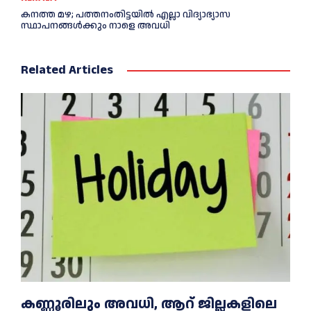
കനത്ത മഴ; പത്തനംതിട്ടയില്‍ എല്ലാ വിദ്യാഭ്യാസ
സ്ഥാപനങ്ങള്‍ക്കും നാളെ അവധി
Related Articles
കണ്ണൂരിലും അവധി, ആറ് ജില്ലകളിലെ