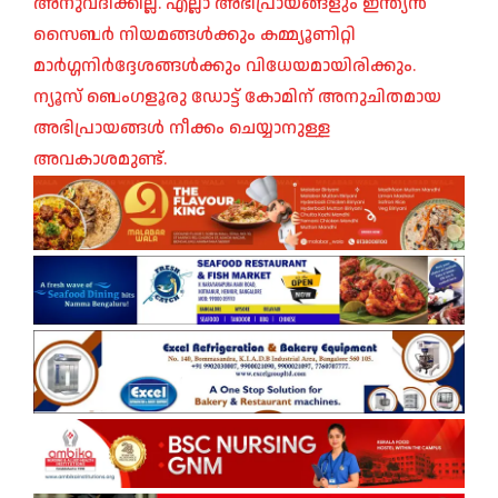
അനുവദിക്കില്ല. എല്ലാ അഭിപ്രായങ്ങളും ഇന്ത്യൻ
സൈബർ നിയമങ്ങൾക്കും കമ്മ്യൂണിറ്റി
മാർഗ്ഗനിർദ്ദേശങ്ങൾക്കും വിധേയമായിരിക്കും.
ന്യൂസ് ബെംഗളൂരു ഡോട്ട് കോമിന് അനുചിതമായ
അഭിപ്രായങ്ങൾ നീക്കം ചെയ്യാനുള്ള
അവകാശമുണ്ട്.