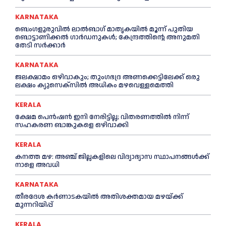
KARNATAKA
ബെംഗളൂരുവിൽ ലാൽബാഗ് മാതൃകയിൽ മൂന്ന് പുതിയ
ബൊട്ടാണിക്കൽ ഗാർഡനുകൾ; കേന്ദ്രത്തിന്റെ അനുമതി
തേടി സർക്കാർ
KARNATAKA
ജലക്ഷാമം ഒഴിവാകും; തുംഗഭദ്ര അണക്കെട്ടിലേക്ക് ഒരു
ലക്ഷം ക്യുസെക്സില്‍ അധികം മഴവെള്ളമെത്തി
KERALA
ക്ഷേമ പെൻഷൻ ഇനി നേരിട്ടില്ല; വിതരണത്തിൽ നിന്ന്
സഹകരണ ബാങ്കുകളെ ഒഴിവാക്കി
KERALA
കനത്ത മഴ: അഞ്ച് ജില്ലകളിലെ വിദ്യാഭ്യാസ സ്ഥാപനങ്ങൾക്ക്
നാളെ അവധി
KARNATAKA
തീരദേശ കർണാടകയിൽ അതിശക്തമായ മഴയ്ക്ക്
മുന്നറിയിപ്പ്
KERALA