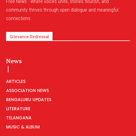
Free News - Where voices unite, stories flourish, and
community thrives through open dialogue and meaningful
connections.
Grievance Redressal
News
ARTICLES
ASSOCIATION NEWS
BENGALURU UPDATES
LITERATURE
TELANGANA
MUSIC & ALBUM