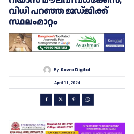
റിയാസ് മൗലവി വധക്കേസ്;
വിധി പറഞ്ഞ ജഡ്ജിക്ക്
സ്ഥലംമാറ്റം
By
Savre Digital
April 11, 2024