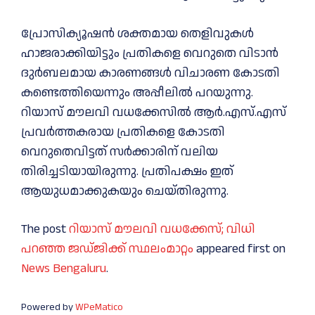
പ്രോസിക്യൂഷൻ ശക്തമായ തെളിവുകള്‍
ഹാജരാക്കിയിട്ടും പ്രതികളെ വെറുതെ വിടാൻ
ദുർബലമായ കാരണങ്ങള്‍ വിചാരണ കോടതി
കണ്ടെത്തിയെന്നും അപ്പീലില്‍ പറയുന്നു.
റിയാസ് മൗലവി വധക്കേസില്‍ ആർ.എസ്.എസ്
പ്രവർത്തകരായ പ്രതികളെ കോടതി
വെറുതെവിട്ടത് സർക്കാരിന് വലിയ
തിരിച്ചടിയായിരുന്നു. പ്രതിപക്ഷം ഇത്
ആയുധമാക്കുകയും ചെയ്തിരുന്നു.
The post
റിയാസ് മൗലവി വധക്കേസ്; വിധി
പറഞ്ഞ ജഡ്ജിക്ക് സ്ഥലംമാറ്റം
appeared first on
News Bengaluru
.
Powered by
WPeMatico