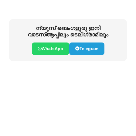
ന്യൂസ് ബെംഗളൂരു ഇനി
വാടസ്ആപ്പിലും ടെലിഗ്രാമിലും
WhatsApp
Telegram