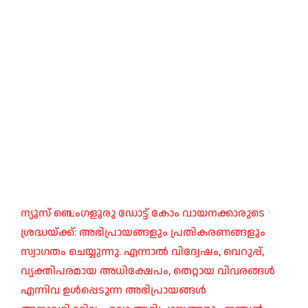
ന്യൂസ് ബെംഗളൂരു ഡോട്ട് കോം വായനക്കാരുടെ
ശ്രദ്ധയ്ക്ക്: അഭിപ്രായങ്ങളും പ്രതികരണങ്ങളും
സ്വാഗതം ചെയ്യുന്നു. എന്നാൽ വിദ്വേഷം, വെറുപ്പ്,
വ്യക്തിപരമായ അധിക്ഷേപം, തെറ്റായ വിവരങ്ങൾ
എന്നിവ ഉൾപ്പെടുന്ന അഭിപ്രായങ്ങൾ