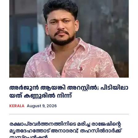
അ​ർ​ജു​ൻ ആ​യ​ങ്കി അ​റ​സ്റ്റി​ൽ; പി​ടി​യി​ലാ​
യ​ത് ക​ണ്ണൂ​രി​ൽ നി​ന്ന്
KERALA
August 9, 2026
രക്ഷാപ്രവർത്തനത്തിനിടെ മരിച്ച രാജേഷിന്റെ
മൃതദേഹത്തോട് അനാദരവ്; തഹസിൽദാർക്ക്
സസ്പെൻഷൻ