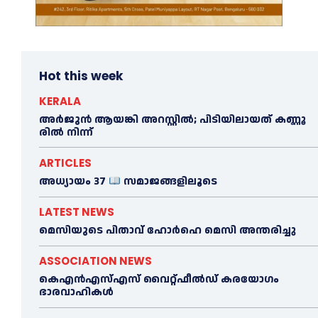
Hot this week
KERALA
അ​ർ​ജു​ൻ ആ​യ​ങ്കി അ​റ​സ്റ്റി​ൽ; പി​ടി​യി​ലാ​യ​ത് ക​ണ്ണൂ​
രി​ൽ നി​ന്ന്
ARTICLES
അധ്യായം 37
സമാജങ്ങളിലൂടെ
LATEST NEWS
മെ​സിയുടെ പിതാവ് ഹോർഹെ മെ​സി അന്തരിച്ചു
ASSOCIATION NEWS
കെഎൻഎസ്എസ് വൈറ്റ്ഫീൽഡ് കരയോഗം
ഭാരവാഹികള്‍