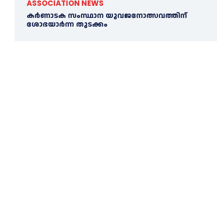
ASSOCIATION NEWS
കര്‍ണാടക സംസ്ഥാന യുവജനോത്സവത്തിന്
ശോഭയാർന്ന തുടക്കം