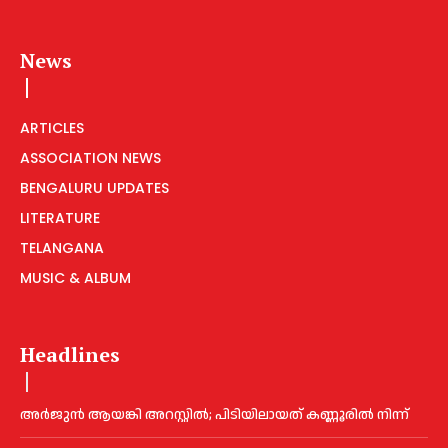
News
ARTICLES
ASSOCIATION NEWS
BENGALURU UPDATES
LITERATURE
TELANGANA
MUSIC & ALBUM
Headlines
അ​ർ​ജു​ൻ ആ​യ​ങ്കി അ​റ​സ്റ്റി​ൽ; പി​ടി​യി​ലാ​യ​ത് ക​ണ്ണൂ​രി​ൽ നി​ന്ന്