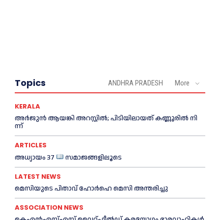
Topics
ANDHRA PRADESH
More
KERALA
അ​ർ​ജു​ൻ ആ​യ​ങ്കി അ​റ​സ്റ്റി​ൽ; പി​ടി​യി​ലാ​യ​ത് ക​ണ്ണൂ​രി​ൽ നി​
ന്ന്
ARTICLES
അധ്യായം 37
സമാജങ്ങളിലൂടെ
LATEST NEWS
മെ​സിയുടെ പിതാവ് ഹോർഹെ മെ​സി അന്തരിച്ചു
ASSOCIATION NEWS
കെഎൻഎസ്എസ് വൈറ്റ്ഫീൽഡ് കരയോഗം ഭാരവാഹികള്‍