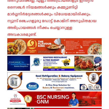
അനുവദിക്കില്ല. എല്ലാ അഭിപ്രായങ്ങളും ഇന്ത്യൻ
സൈബർ നിയമങ്ങൾക്കും കമ്മ്യൂണിറ്റി
മാർഗ്ഗനിർദ്ദേശങ്ങൾക്കും വിധേയമായിരിക്കും.
ന്യൂസ് ബെംഗളൂരു ഡോട്ട് കോമിന് അനുചിതമായ
അഭിപ്രായങ്ങൾ നീക്കം ചെയ്യാനുള്ള
അവകാശമുണ്ട്.