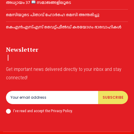
അധ്യായം 37
സമാജങ്ങളിലൂടെ
മെ​സിയുടെ പിതാവ് ഹോർഹെ മെ​സി അന്തരിച്ചു
കെഎൻഎസ്എസ് വൈറ്റ്ഫീൽഡ് കരയോഗം ഭാരവാഹികള്‍
Newsletter
Get important news delivered directly to your inbox and stay
connected!
SUBSCRIBE
I've read and accept the Privacy Policy.