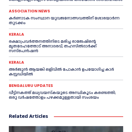
ASSOCIATION NEWS
കര്‍ണാടക സംസ്ഥാന യുവജനോത്സവത്തിന് ശോഭയാർന്ന
തുടക്കം
KERALA
രക്ഷാപ്രവർത്തനത്തിനിടെ മരിച്ച രാജേഷിന്റെ
മൃതദേഹത്തോട് അനാദരവ്; തഹസിൽദാർക്ക്
സസ്പെൻഷൻ
KERALA
അര്‍ജുന്‍ ആയങ്കി ഒളിവില്‍ പോകാന്‍ ഉപയോഗിച്ച കാര്‍
കസ്റ്റഡിയില്‍
BENGALURU UPDATES
വീട്ടിനകത്ത് മധ്യവയസ്കയുടെ അസ്ഥികൂടം കണ്ടെത്തി;
ഒരു വര്‍ഷത്തോളം പഴക്കമുള്ളതായി സംശയം
Related Articles