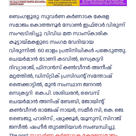
ബെംഗളൂരു: സുവർണ കർണാടക കേരള
സമാജം കൊത്തനൂർ സോൺ ഇഫ്താർ വിരുന്ന്
സംഘടിപ്പിച്ചു. വിവിധ മത സാംസ്കാരിക
കൂട്ടായ്മകളുടെ സംഗമ വേദിയായ
വിരുന്നില്‍ 60 ഓളം പ്രതിനിധികൾ പങ്കെടുത്തു.
ചെയർമാൻ ടോണി കടവിൽ, സെക്രട്ടറി
ദിവ്യാരാജ്, ഫിനാൻസ് കൺവീനർ അനീഷ്
മറ്റത്തിൽ, ഡിസ്ട്രിക് പ്രസിഡൻ്റ് സന്തോഷ്
തൈക്കാട്ടിൽ, മുൻ സംസ്ഥാന ജനറൽ
സെക്രട്ടറി കെ.പി. ശശിധരൻ, വൈസ്
ചെയർമാൻ അനിഷ് ബേബി, ജോയിന്റ്
കൺവീനർ രാജേഷ് നായർ, സമീർ സി, കെ. ജെ.
ബൈജു, ഹാരിസ് , ഷുക്കൂർ, യൂനുസ്, സിറാജ്
ജസീൽ. ഷഹീർ തുടങ്ങിയവർ സംബന്ധിച്ചു.
The post
സുവർണ കർണാടക കേരളസമാജം