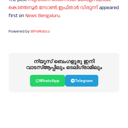
കൊത്തനൂർ സോൺ ഇഫ്താർ വിരുന്ന്
appeared
first on
News Bengaluru
.
Powered by
WPeMatico
ന്യൂസ് ബെംഗളൂരു ഇനി
വാടസ്ആപ്പിലും ടെലിഗ്രാമിലും
WhatsApp
Telegram