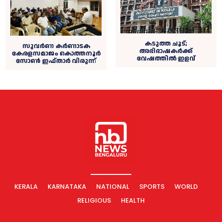
കടുത്ത ചൂട്;
സുവർണ കർണാടക
അഭിഭാഷകര്‍ക്ക്
കേരളസമാജം കൊത്തനൂർ
വേഷത്തില്‍ ഇളവ്
സോൺ ഇഫ്താർ വിരുന്ന്
KERALA
KARNATAKA
NATIONAL
SPORTS
WORLD
RELIGIOUS
HEALTH