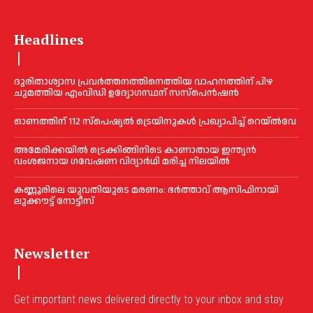
Headlines
ദുരിതാശ്വാസ പ്രവര്‍ത്തനത്തിനെത്തിയ വാഹനത്തിന് പിഴ
ചുമത്തിയ എംവിഡി ഉദ്യോഗസ്ഥന് സസ്പെൻഷൻ
ഓണത്തിന് 112 സ്പെഷ്യല്‍ ട്രെയിനുകള്‍ പ്രഖ്യാപിച്ച്‌ റെയ്ല്‍വേ
അമേരിക്കയില്‍ ട്രെക്കിങ്ങിനിടെ കാണാതായ ഇന്ത്യൻ
വംശജനായ ഗവേഷണ വിദ്യാര്‍ഥി മരിച്ച നിലയില്‍
കണ്ണൂരിലെ യുവതിയുടെ മരണം: ഭര്‍ത്താവ് ആസിഫിനായി
ലുക്കൗട്ട് നോട്ടീസ്
Newsletter
Get important news delivered directly to your inbox and stay