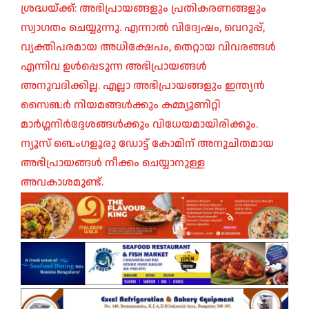
ശ്രദ്ധയ്ക്ക്: അഭിപ്രായങ്ങളും പ്രതികരണങ്ങളും
സ്വാഗതം ചെയ്യുന്നു. എന്നാൽ വിദ്വേഷം, വെറുപ്പ്,
വ്യക്തിപരമായ അധിക്ഷേപം, തെറ്റായ വിവരങ്ങൾ
എന്നിവ ഉൾപ്പെടുന്ന അഭിപ്രായങ്ങൾ
അനുവദിക്കില്ല. എല്ലാ അഭിപ്രായങ്ങളും ഇന്ത്യൻ
സൈബർ നിയമങ്ങൾക്കും കമ്മ്യൂണിറ്റി
മാർഗ്ഗനിർദ്ദേശങ്ങൾക്കും വിധേയമായിരിക്കും.
ന്യൂസ് ബെംഗളൂരു ഡോട്ട് കോമിന് അനുചിതമായ
അഭിപ്രായങ്ങൾ നീക്കം ചെയ്യാനുള്ള
അവകാശമുണ്ട്.