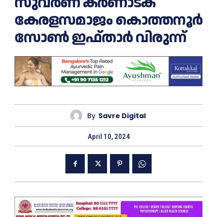
സുവർണ കർണാടക
കേരളസമാജം കൊത്തനൂർ
സോൺ ഇഫ്താർ വിരുന്ന്
By
Savre Digital
April 10, 2024