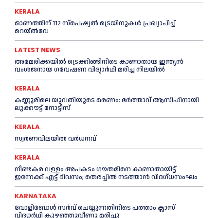
KERALA
ഓണത്തിന് 112 സ്പെഷ്യല്‍ ട്രെയിനുകള്‍ പ്രഖ്യാപിച്ച്‌
റെയ്ല്‍വേ
LATEST NEWS
അമേരിക്കയില്‍ ട്രെക്കിങ്ങിനിടെ കാണാതായ ഇന്ത്യൻ
വംശജനായ ഗവേഷണ വിദ്യാര്‍ഥി മരിച്ച നിലയില്‍
KERALA
കണ്ണൂരിലെ യുവതിയുടെ മരണം: ഭര്‍ത്താവ് ആസിഫിനായി
ലുക്കൗട്ട് നോട്ടീസ്
KERALA
സ്വർണവിലയിൽ വർധനവ്
KERALA
നീണ്ടകര വള്ളം അപകടം ഗൗതമിനെ കാണാതായിട്ട്
ഇന്നേക്ക് എട്ട് ദിവസം; തെരച്ചില്‍ നടത്താൻ വിദഗ്ധസംഘം
KARNATAKA
വോളിബോൾ സർവ് ചെയ്യുന്നതിനിടെ പത്താം ക്ലാസ്
വിദ്യാർഥി കുഴഞ്ഞുവീണു മരിച്ചു