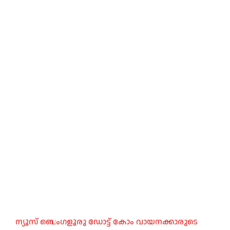
ന്യൂസ് ബെംഗളൂരു ഡോട്ട് കോം വായനക്കാരുടെ