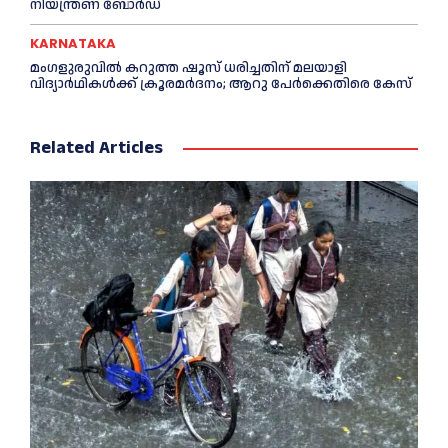
നിയന്ത്രണ ബോർഡ്
KARNATAKA
മംഗളുരുവില്‍ കറുത്ത ഷൂസ് ധരിച്ചതിന് മലയാളി
വിദ്യാര്‍ഥികള്‍ക്ക് ക്രൂരമര്‍ദനം; ആറു പേര്‍ക്കെതിരെ കേസ്
Related Articles