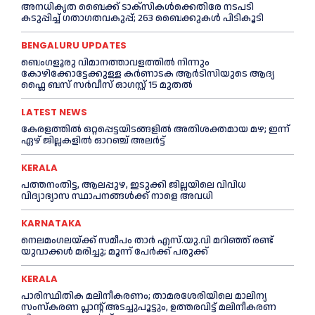
അനധികൃത ബൈക്ക് ടാക്‌സികൾക്കെതിരേ നടപടി
കടുപ്പിച്ച് ഗതാഗതവകുപ്പ്; 263 ബൈക്കുകള്‍ പിടികൂടി
BENGALURU UPDATES
ബെംഗളൂരു വിമാനത്താവളത്തിൽ നിന്നും
കോഴിക്കോട്ടേക്കുള്ള കർണാടക ആർടിസിയുടെ ആദ്യ
ഫ്ലൈ ബസ് സര്‍വീസ് ഓഗസ്റ്റ് 15 മുതല്‍
LATEST NEWS
കേരളത്തില്‍ ഒറ്റപ്പെട്ടയിടങ്ങളില്‍ അതിശക്തമായ മഴ; ഇന്ന്
ഏഴ് ജില്ലകളില്‍ ഓറഞ്ച് അലര്‍ട്ട്
KERALA
പത്തനംതിട്ട, ആലപ്പുഴ, ഇടുക്കി ജില്ലയിലെ വിവിധ
വിദ്യാഭ്യാസ സ്ഥാപനങ്ങള്‍ക്ക് നാളെ അവധി
KARNATAKA
നെലമംഗലയ്ക്ക് സമീപം താർ എസ്‌.യു.വി മറിഞ്ഞ് രണ്ട്
യുവാക്കൾ മരിച്ചു; മൂന്ന് പേർക്ക് പരുക്ക്
KERALA
പാരിസ്ഥിതിക മലിനീകരണം; താമരശേരിയിലെ മാലിന്യ
സംസ്കരണ പ്ലാന്റ് അടച്ചുപൂട്ടും, ഉത്തരവിട്ട് മലിനീകരണ