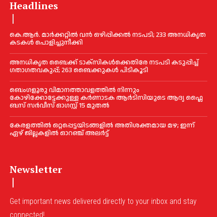
Headlines
കെ.ആർ. മാർക്കറ്റിൽ വൻ ഒഴിപ്പിക്കൽ നടപടി; 233 അനധികൃത
കടകൾ പൊളിച്ചുനീക്കി
അനധികൃത ബൈക്ക് ടാക്‌സികൾക്കെതിരേ നടപടി കടുപ്പിച്ച്
ഗതാഗതവകുപ്പ്; 263 ബൈക്കുകള്‍ പിടികൂടി
ബെംഗളൂരു വിമാനത്താവളത്തിൽ നിന്നും
കോഴിക്കോട്ടേക്കുള്ള കർണാടക ആർടിസിയുടെ ആദ്യ ഫ്ലൈ
ബസ് സര്‍വീസ് ഓഗസ്റ്റ് 15 മുതല്‍
കേരളത്തില്‍ ഒറ്റപ്പെട്ടയിടങ്ങളില്‍ അതിശക്തമായ മഴ; ഇന്ന്
ഏഴ് ജില്ലകളില്‍ ഓറഞ്ച് അലര്‍ട്ട്
Newsletter
Get important news delivered directly to your inbox and stay
connected!