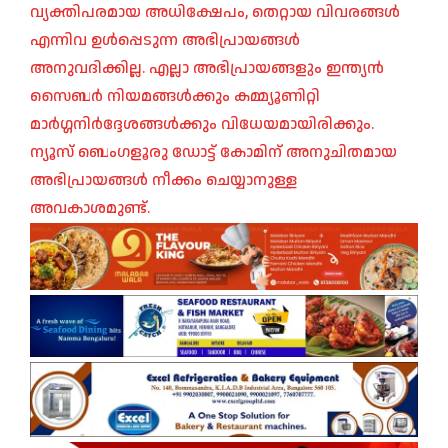
വ്യക്തിപരമായ അധിക്ഷേപം, തെറ്റായ വിവരങ്ങൾ
എന്നിവ ഉൾപ്പെടുന്ന അഭിപ്രായങ്ങൾ
അനുവദിക്കില്ല. എല്ലാ അഭിപ്രായങ്ങളും ഇന്ത്യൻ
സൈബർ നിയമങ്ങൾക്കും കമ്മ്യൂണിറ്റി
മാർഗ്ഗനിർദ്ദേശങ്ങൾക്കും വിധേയമായിരിക്കും.
ന്യൂസ് ബെംഗളൂരു ഡോട്ട് കോമിന് അനുചിതമായ
അഭിപ്രായങ്ങൾ നീക്കം ചെയ്യാനുള്ള
അവകാശമുണ്ട്.