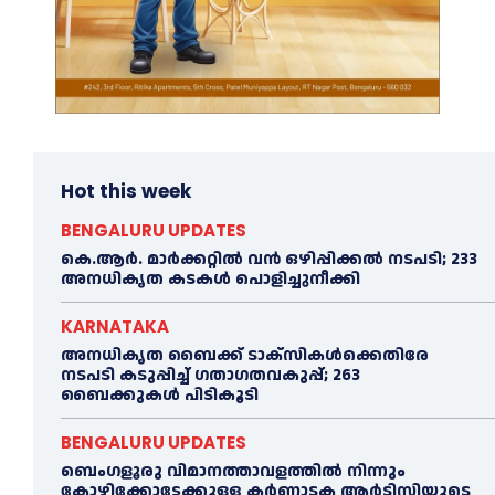
Hot this week
BENGALURU UPDATES
കെ.ആർ. മാർക്കറ്റിൽ വൻ ഒഴിപ്പിക്കൽ നടപടി; 233
അനധികൃത കടകൾ പൊളിച്ചുനീക്കി
KARNATAKA
അനധികൃത ബൈക്ക് ടാക്‌സികൾക്കെതിരേ
നടപടി കടുപ്പിച്ച് ഗതാഗതവകുപ്പ്; 263
ബൈക്കുകള്‍ പിടികൂടി
BENGALURU UPDATES
ബെംഗളൂരു വിമാനത്താവളത്തിൽ നിന്നും
കോഴിക്കോട്ടേക്കുള്ള കർണാടക ആർടിസിയുടെ