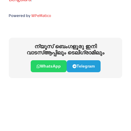
Powered by
WPeMatico
ന്യൂസ് ബെംഗളൂരു ഇനി
വാടസ്ആപ്പിലും ടെലിഗ്രാമിലും
WhatsApp
Telegram