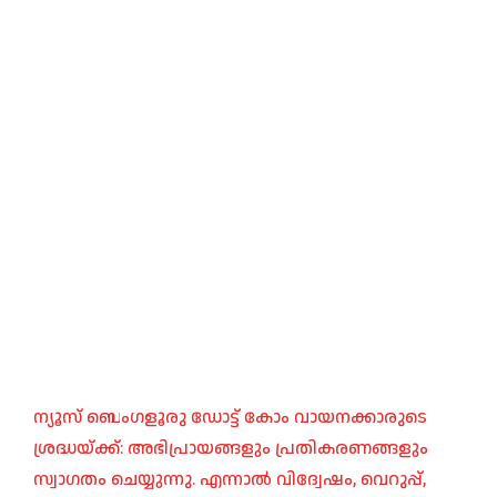
ന്യൂസ് ബെംഗളൂരു ഡോട്ട് കോം വായനക്കാരുടെ
ശ്രദ്ധയ്ക്ക്: അഭിപ്രായങ്ങളും പ്രതികരണങ്ങളും
സ്വാഗതം ചെയ്യുന്നു. എന്നാൽ വിദ്വേഷം, വെറുപ്പ്,