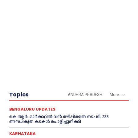
Topics
ANDHRA PRADESH
More
BENGALURU UPDATES
കെ.ആർ. മാർക്കറ്റിൽ വൻ ഒഴിപ്പിക്കൽ നടപടി; 233
അനധികൃത കടകൾ പൊളിച്ചുനീക്കി
KARNATAKA