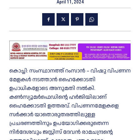
April 11, 2024
കൊച്ചി: സംസ്ഥാനത്ത് റംസാൻ – വിഷു വിപണന
മേളകൾ നടത്താൻ ഹെെക്കോടതി
ഉപാധികളോടെ അനുമതി നൽകി.
കൺസ്യൂമർഫെഡിന്റെ ഹർജിയിലാണ്
ഹെെക്കോടതി ഉത്തരവ്. വിപണനമേളകളെ
സർക്കാർ യാതൊരുതരത്തിലുള്ള
പ്രചരണത്തിനും ഉപയോഗിക്കരുതെന്ന
നിർദേശവും ജസ്റ്റിസ് ദേവൻ രാമചന്ദ്രന്റെ