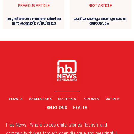
PREVIOUS ARTICLE
NEXT ARTICLE
സുല്‍ത്താന്‍ ബത്തേരിയില്‍
കവിയരങ്ങും അനുമോദന
വന്‍ കാട്ടുതീ; വീഡിയോ
യോഗവും
KERALA
KARNATAKA
NATIONAL
SPORTS
WORLD
RELIGIOUS
HEALTH
Free News - Where voices unite, stories flourish, and
community thrives through open dialogue and meaningful