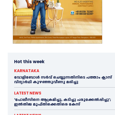
Hot this week
KARNATAKA
വോളിബോൾ സർവ് ചെയ്യുന്നതിനിടെ പത്താം ക്ലാസ്
വിദ്യാർഥി കുഴഞ്ഞുവീണു മരിച്ചു
LATEST NEWS
‘പോലീസിനെ ആക്രമിച്ചു, കടിച്ചു പരുക്കേല്‍പ്പിച്ചു’;
ഇല്‍തിജ മുഫ്തിക്കെതിരെ കേസ്