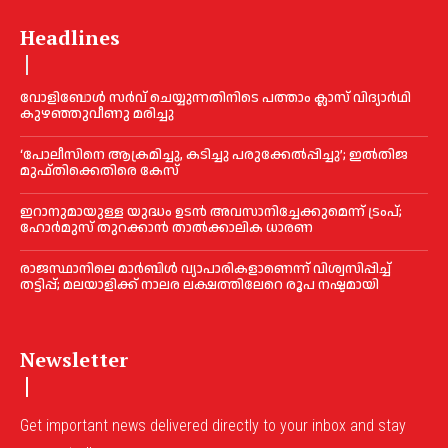
Headlines
വോളിബോൾ സർവ് ചെയ്യുന്നതിനിടെ പത്താം ക്ലാസ് വിദ്യാർഥി
കുഴഞ്ഞുവീണു മരിച്ചു
‘പോലീസിനെ ആക്രമിച്ചു, കടിച്ചു പരുക്കേല്‍പ്പിച്ചു’; ഇല്‍തിജ
മുഫ്തിക്കെതിരെ കേസ്
ഇറാനുമായുള്ള യുദ്ധം ഉടൻ അവസാനിച്ചേക്കുമെന്ന് ട്രംപ്;
ഹോർമുസ് തുറക്കാൻ താൽക്കാലിക ധാരണ
രാജസ്ഥാനിലെ മാർബിൾ വ്യാപാരികളാണെന്ന് വിശ്വസിപ്പിച്ച്
തട്ടിപ്പ്; മലയാളിക്ക് നാലര ലക്ഷത്തിലേറെ രൂപ നഷ്ടമായി
Newsletter
Get important news delivered directly to your inbox and stay