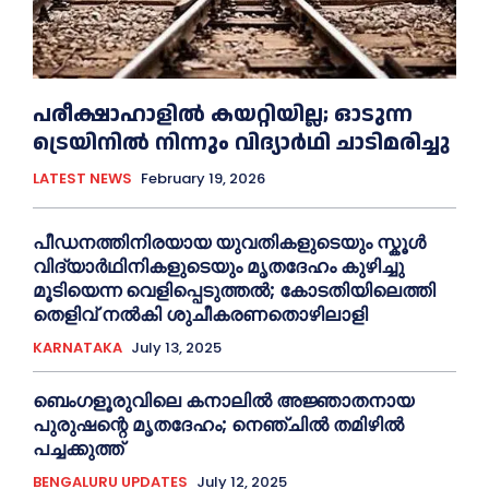
പരീക്ഷാഹാളിൽ കയറ്റിയില്ല; ഓടുന്ന
ട്രെയിനിൽ നിന്നും വിദ്യാർഥി ചാടിമരിച്ചു
LATEST NEWS
February 19, 2026
പീഡനത്തിനിരയായ യുവതികളുടെയും സ്കൂൾ
വിദ്യാർഥിനികളുടെയും മൃതദേഹം കുഴിച്ചു
മൂടിയെന്ന വെളിപ്പെടുത്തൽ; കോടതിയിലെത്തി
തെളിവ് നൽകി ശുചീകരണതൊഴിലാളി
KARNATAKA
July 13, 2025
ബെംഗളൂരുവിലെ കനാലിൽ അജ്ഞാതനായ
പുരുഷന്റെ മൃതദേഹം; നെഞ്ചിൽ തമിഴിൽ
പച്ചക്കുത്ത്
BENGALURU UPDATES
July 12, 2025