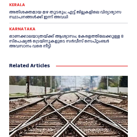
KERALA
അതിശക്തമായ മഴ തുടരും; എട്ട് ജി​ല്ല​ക​ളി​ലെ വി​ദ്യാ​ഭ്യാ​സ
സ്ഥാ​പ​ന​ങ്ങ​ൾ​ക്ക് ഇ​ന്ന് അ​വ​ധി
KARNATAKA
ഓണക്കാലയാത്രയ്ക്ക് ആശ്വാസം; കേരളത്തിലേക്കുള്ള 8
സ്പെഷ്യൽ ട്രെയിനുകളുടെ സർവീസ് സെപ്റ്റംബർ
അവസാനം വരെ നീട്ടി
Related Articles