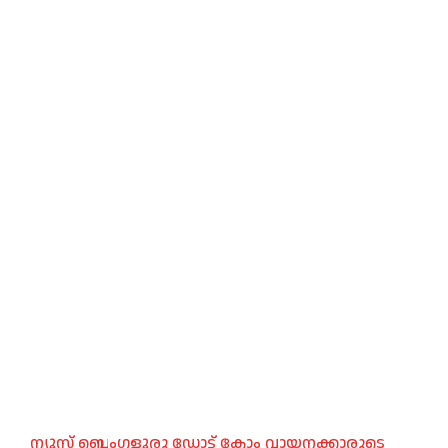
ന്യൂസ് ബെംഗളൂരു ഡോട്ട് കോം വായനക്കാരുടെ