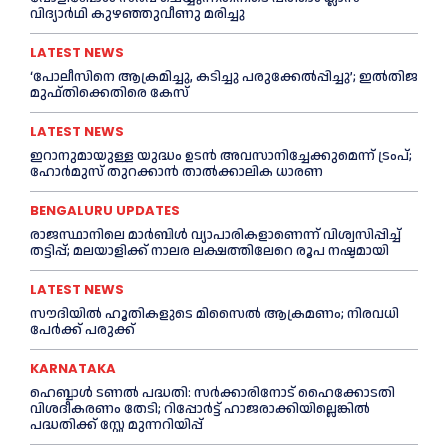
വിദ്യാർഥി കുഴഞ്ഞുവീണു മരിച്ചു
LATEST NEWS
‘പോലീസിനെ ആക്രമിച്ചു, കടിച്ചു പരുക്കേല്‍പ്പിച്ചു’; ഇല്‍തിജ
മുഫ്തിക്കെതിരെ കേസ്
LATEST NEWS
ഇറാനുമായുള്ള യുദ്ധം ഉടൻ അവസാനിച്ചേക്കുമെന്ന് ട്രംപ്;
ഹോർമുസ് തുറക്കാൻ താൽക്കാലിക ധാരണ
BENGALURU UPDATES
രാജസ്ഥാനിലെ മാർബിൾ വ്യാപാരികളാണെന്ന് വിശ്വസിപ്പിച്ച്
തട്ടിപ്പ്; മലയാളിക്ക് നാലര ലക്ഷത്തിലേറെ രൂപ നഷ്ടമായി
LATEST NEWS
സൗദിയിൽ ഹൂതികളുടെ മിസൈൽ ആക്രമണം; നിരവധി
പേർക്ക് പരുക്ക്
KARNATAKA
ഹെബ്ബാൾ ടണൽ പദ്ധതി: സർക്കാരിനോട് ഹൈക്കോടതി
വിശദീകരണം തേടി; റിപ്പോർട്ട് ഹാജരാക്കിയില്ലെങ്കിൽ
പദ്ധതിക്ക് സ്റ്റേ മുന്നറിയിപ്പ്