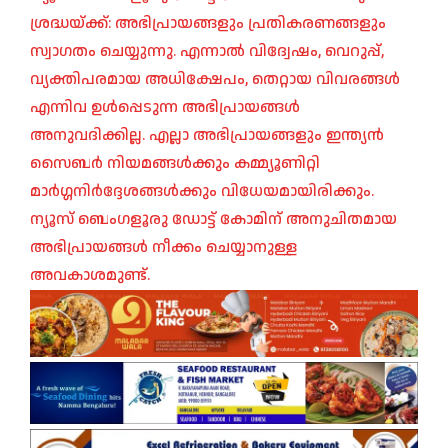
ശ്രദ്ധയ്ക്ക്: അഭിപ്രായങ്ങളും പ്രതികരണങ്ങളും
സ്വാഗതം ചെയ്യുന്നു. എന്നാൽ വിദ്വേഷം, വെറുപ്പ്,
വ്യക്തിപരമായ അധിക്ഷേപം, തെറ്റായ വിവരങ്ങൾ
എന്നിവ ഉൾപ്പെടുന്ന അഭിപ്രായങ്ങൾ
അനുവദിക്കില്ല. എല്ലാ അഭിപ്രായങ്ങളും ഇന്ത്യൻ
സൈബർ നിയമങ്ങൾക്കും കമ്മ്യൂണിറ്റി
മാർഗ്ഗനിർദ്ദേശങ്ങൾക്കും വിധേയമായിരിക്കും.
ന്യൂസ് ബെംഗളൂരു ഡോട്ട് കോമിന് അനുചിതമായ
അഭിപ്രായങ്ങൾ നീക്കം ചെയ്യാനുള്ള
അവകാശമുണ്ട്.