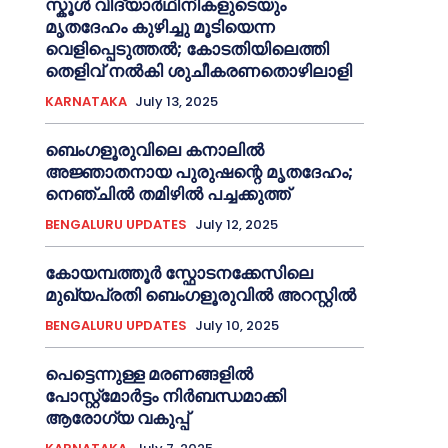
സ്കൂൾ വിദ്യാർഥിനികളുടെയും
മൃതദേഹം കുഴിച്ചു മൂടിയെന്ന
വെളിപ്പെടുത്തൽ; കോടതിയിലെത്തി
തെളിവ് നൽകി ശുചീകരണതൊഴിലാളി
KARNATAKA
July 13, 2025
ബെംഗളൂരുവിലെ കനാലിൽ
അജ്ഞാതനായ പുരുഷന്റെ മൃതദേഹം;
നെഞ്ചിൽ തമിഴിൽ പച്ചക്കുത്ത്
BENGALURU UPDATES
July 12, 2025
കോയമ്പത്തൂർ സ്ഫോടനക്കേസിലെ
മുഖ്യപ്രതി ബെംഗളൂരുവിൽ അറസ്റ്റിൽ
BENGALURU UPDATES
July 10, 2025
പെട്ടെന്നുള്ള മരണങ്ങളിൽ
പോസ്റ്റ്മോർട്ടം നിർബന്ധമാക്കി
ആരോഗ്യ വകുപ്പ്