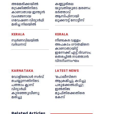
അമേരിക്കയില്‍
കണ്ണൂരിലെ
ട്രെക്കിങ്ങിനിടെ
യുവതിയുടെ മരണം:
കാണാതായ ഇന്ത്യൻ
ഭര്‍ത്താവ്
വംശജനായ
ആസിഫിനായി
ഗവേഷണ വിദ്യാര്‍ഥി
ലുക്കൗട്ട് നോട്ടീസ്
മരിച്ച നിലയില്‍
KERALA
KERALA
സ്വർണവിലയിൽ
നീണ്ടകര വള്ളം
വർധനവ്
അപകടം ഗൗതമിനെ
കാണാതായിട്ട്
ഇന്നേക്ക് എട്ട് ദിവസം;
തെരച്ചില്‍ നടത്താൻ
വിദഗ്ധസംഘം
KARNATAKA
LATEST NEWS
വോളിബോൾ സർവ്
‘പോലീസിനെ
ചെയ്യുന്നതിനിടെ
ആക്രമിച്ചു, കടിച്ചു
പത്താം ക്ലാസ്
പരുക്കേല്‍പ്പിച്ചു’;
വിദ്യാർഥി
ഇല്‍തിജ
കുഴഞ്ഞുവീണു
മുഫ്തിക്കെതിരെ
മരിച്ചു
കേസ്
Related Articles