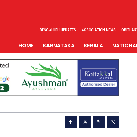
BENGALURU UPDATES
ASSOCIATION NEWS
OBITUAR
HOME
KARNATAKA
KERALA
NATIONA