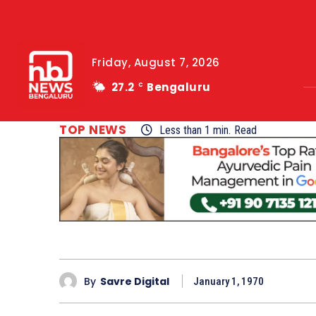
Friday, August 7, 2026
27.2
Bengaluru
C
TOP NEWS
Less than 1
min.
Read
By
Savre Digital
January 1, 1970