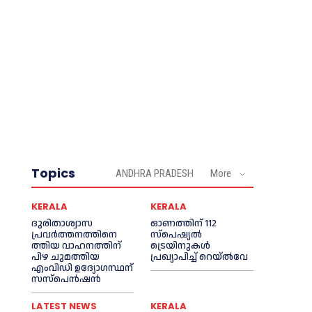
Topics
ANDHRA PRADESH
More
KERALA
KERALA
ദുരിതാശ്വാസ
ഓണത്തിന് 112
പ്രവര്‍ത്തനത്തിനെ
സ്പെഷ്യല്‍
ത്തിയ വാഹനത്തിന്
ട്രെയിനുകള്‍
പിഴ ചുമത്തിയ
പ്രഖ്യാപിച്ച്‌ റെയ്ല്‍വേ
എംവിഡി ഉദ്യോഗസ്ഥന്
സസ്പെൻഷൻ
LATEST NEWS
KERALA