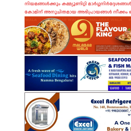
നിയമങ്ങൾക്കും കമ്മ്യൂണിറ്റി മാർഗ്ഗനിർദ്ദേശങ്
കോമിന് അനുചിതമായ അഭിപ്രായങ്ങൾ നീക്കം ച