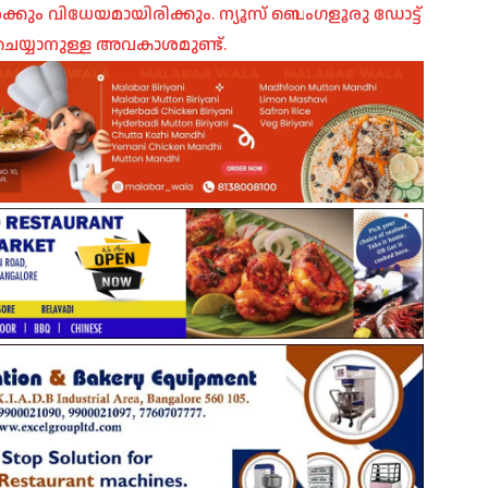
ങൾക്കും വിധേയമായിരിക്കും. ന്യൂസ് ബെംഗളൂരു ഡോട്ട്
െയ്യാനുള്ള അവകാശമുണ്ട്.