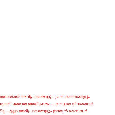
രദ്ധയ്ക്ക്: അഭിപ്രായങ്ങളും പ്രതികരണങ്ങളും
പ്, വ്യക്തിപരമായ അധിക്ഷേപം, തെറ്റായ വിവരങ്ങൾ
ില്ല. എല്ലാ അഭിപ്രായങ്ങളും ഇന്ത്യൻ സൈബർ