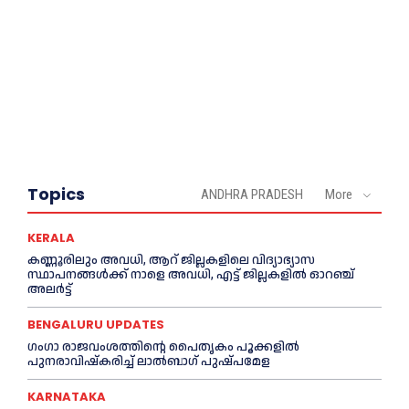
Topics
ANDHRA PRADESH
More
KERALA
കണ്ണൂരിലും അവധി, ആറ് ജില്ലകളിലെ വിദ്യാഭ്യാസ
സ്ഥാപനങ്ങൾക്ക് നാളെ അവധി, എട്ട് ജില്ലകളിൽ ഓറഞ്ച്
അലർട്ട്
BENGALURU UPDATES
ഗംഗാ രാജവംശത്തിന്റെ പൈതൃകം പൂക്കളിൽ
പുനരാവിഷ്‌കരിച്ച് ലാൽബാഗ് പുഷ്പമേള
KARNATAKA