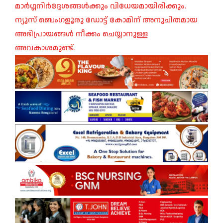
മാർഗ്ഗനിർദ്ദേശങ്ങൾക്കും വിധേയമായിരിക്കും.
ന്യൂസ് ബെംഗളൂരു ഡോട്ട് കോമിന് അനുചിതമായ
അഭിപ്രായങ്ങൾ നീക്കം ചെയ്യാനുള്ള
അവകാശമുണ്ട്.