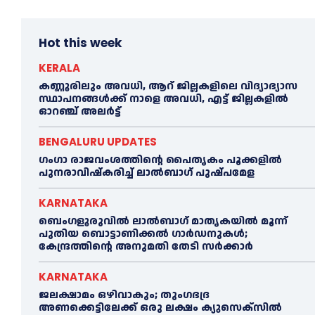
Hot this week
KERALA
കണ്ണൂരിലും അവധി, ആറ് ജില്ലകളിലെ വിദ്യാഭ്യാസ
സ്ഥാപനങ്ങൾക്ക് നാളെ അവധി, എട്ട് ജില്ലകളിൽ
ഓറഞ്ച് അലർട്ട്
BENGALURU UPDATES
ഗംഗാ രാജവംശത്തിന്റെ പൈതൃകം പൂക്കളിൽ
പുനരാവിഷ്‌കരിച്ച് ലാൽബാഗ് പുഷ്പമേള
KARNATAKA
ബെംഗളൂരുവിൽ ലാൽബാഗ് മാതൃകയിൽ മൂന്ന്
പുതിയ ബൊട്ടാണിക്കൽ ഗാർഡനുകൾ;
കേന്ദ്രത്തിന്റെ അനുമതി തേടി സർക്കാർ
KARNATAKA
ജലക്ഷാമം ഒഴിവാകും; തുംഗഭദ്ര
അണക്കെട്ടിലേക്ക് ഒരു ലക്ഷം ക്യുസെക്സില്‍