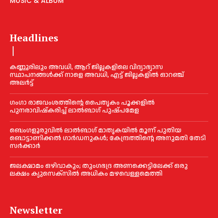
MUSIC & ALBUM
Headlines
കണ്ണൂരിലും അവധി, ആറ് ജില്ലകളിലെ വിദ്യാഭ്യാസ
സ്ഥാപനങ്ങൾക്ക് നാളെ അവധി, എട്ട് ജില്ലകളിൽ ഓറഞ്ച്
അലർട്ട്
ഗംഗാ രാജവംശത്തിന്റെ പൈതൃകം പൂക്കളിൽ
പുനരാവിഷ്‌കരിച്ച് ലാൽബാഗ് പുഷ്പമേള
ബെംഗളൂരുവിൽ ലാൽബാഗ് മാതൃകയിൽ മൂന്ന് പുതിയ
ബൊട്ടാണിക്കൽ ഗാർഡനുകൾ; കേന്ദ്രത്തിന്റെ അനുമതി തേടി
സർക്കാർ
ജലക്ഷാമം ഒഴിവാകും; തുംഗഭദ്ര അണക്കെട്ടിലേക്ക് ഒരു
ലക്ഷം ക്യുസെക്സില്‍ അധികം മഴവെള്ളമെത്തി
Newsletter