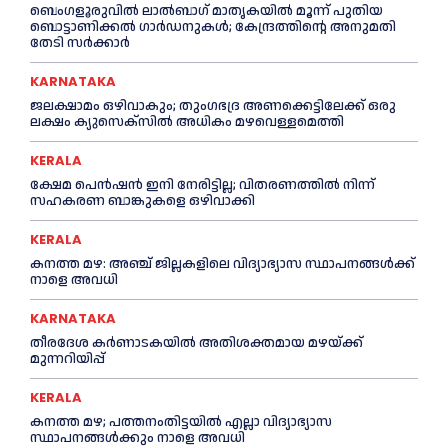
ബെംഗളൂരുവിൽ ലാൽബാഗ് മാതൃകയിൽ മൂന്ന് പുതിയ
ബൊട്ടാണിക്കൽ ഗാർഡനുകൾ; കേന്ദ്രത്തിന്റെ അനുമതി
തേടി സർക്കാർ
KARNATAKA
ജലക്ഷാമം ഒഴിവാകും; തുംഗഭദ്ര അണക്കെട്ടിലേക്ക് ഒരു
ലക്ഷം ക്യുസെക്സില്‍ അധികം മഴവെള്ളമെത്തി
KERALA
ക്ഷേമ പെൻഷൻ ഇനി നേരിട്ടില്ല; വിതരണത്തിൽ നിന്ന്
സഹകരണ ബാങ്കുകളെ ഒഴിവാക്കി
KERALA
കനത്ത മഴ: അഞ്ച് ജില്ലകളിലെ വിദ്യാഭ്യാസ സ്ഥാപനങ്ങൾക്ക്
നാളെ അവധി
KARNATAKA
തീരദേശ കർണാടകയിൽ അതിശക്തമായ മഴയ്ക്ക്
മുന്നറിയിപ്പ്
KERALA
കനത്ത മഴ; പത്തനംതിട്ടയില്‍ എല്ലാ വിദ്യാഭ്യാസ
സ്ഥാപനങ്ങള്‍ക്കും നാളെ അവധി