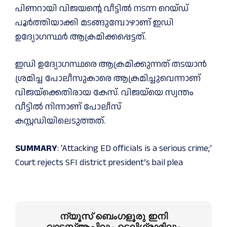
പിണറായി വിജയൻ്റെ വീട്ടില്‍ നടന്ന റെയ്ഡ്
പൂർത്തിയാക്കി മടങ്ങുമ്പോഴാണ് ഇഡി
ഉദ്യോഗസ്ഥർ ആക്രമിക്കപ്പെട്ടത്.
ഇഡി ഉദ്യോഗസ്ഥരെ ആക്രമിക്കുന്നത് തടയാൻ
ശ്രമിച്ച പോലീസുകാരെ ആക്രമിച്ചുവെന്നാണ്
വിജയ്‍ക്കെതിരായ കേസ്. വിജയ്‍യെ സ്വന്തം
വീട്ടില്‍ നിന്നാണ് പോലീസ്
കസ്റ്റ‍ഡിയിലെടുത്തത്.
SUMMARY
: ‘Attacking ED officials is a serious crime;’
Court rejects SFI district president’s bail plea
ന്യൂസ് ബെംഗളൂരു ഇനി