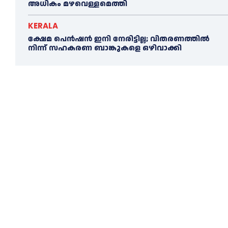
അധികം മഴവെള്ളമെത്തി
KERALA
ക്ഷേമ പെൻഷൻ ഇനി നേരിട്ടില്ല; വിതരണത്തിൽ
നിന്ന് സഹകരണ ബാങ്കുകളെ ഒഴിവാക്കി