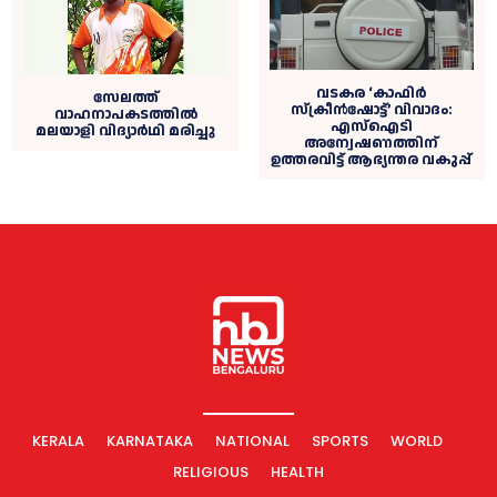
വടകര ‘കാഫിർ
സേലത്ത്
സ്ക്രീൻഷോട്ട്’ വിവാദം:
വാഹനാപകടത്തില്‍
എസ്ഐടി
മലയാളി വിദ്യാര്‍ഥി മരിച്ചു
അന്വേഷണത്തിന്
ഉത്തരവിട്ട് ആഭ്യന്തര വകുപ്പ്
KERALA
KARNATAKA
NATIONAL
SPORTS
WORLD
RELIGIOUS
HEALTH