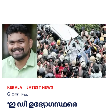
KERALA
LATEST NEWS
2
min.
Read
‘ഇ ഡി ഉദ്യോഗസ്ഥരെ