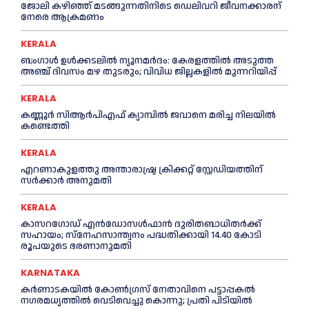
ജോലി കഴിഞ്ഞ് മടങ്ങുന്നതിനിടെ ഡെലിവറി ജീവനക്കാരന്
നേരെ ആക്രമണം
KERALA
ബംഗാൾ ഉൾക്കടലിൽ ന്യൂനമർദം: കേരളത്തിൽ അടുത്ത
അഞ്ച് ദിവസം മഴ തുടരും; വിവിധ ജില്ലകളിൽ മുന്നറിയിപ്പ്
KERALA
കണ്ണൂര്‍ സിആര്‍പിഎഫ് ക്യാമ്പില്‍ ജവാനെ മരിച്ച നിലയില്‍
കണ്ടെത്തി
KERALA
എറണാകുളത്തു അന്താരാഷ്ട്ര ക്രിക്കറ്റ് സ്റ്റേഡിയത്തിന്
സര്‍ക്കാര്‍ അനുമതി
KERALA
കാസറഗോഡ് എന്‍ഡോസള്‍ഫാന്‍ ദുരിതബാധിതര്‍ക്ക്
സഹായം; സ്‌നേഹസാന്ത്വനം പദ്ധതിക്കായി 14.40 കോടി
രൂപയുടെ ഭരണാനുമതി
KARNATAKA
കർണാടകയിൽ കോണ്‍ഗ്രസ് നേതാവിനെ പട്ടാപ്പകല്‍
നഗരമധ്യത്തില്‍ വെടിവെച്ചു കൊന്നു; പ്രതി പിടിയില്‍