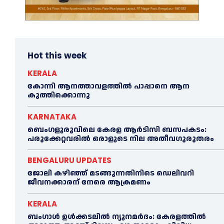
Hot this week
KERALA
കോന്നി ആനത്താവളത്തില്‍ പാപ്പാനെ ആന
കുത്തിക്കൊന്നു
KARNATAKA
ബെംഗളൂരുവിലെ കേരള ആര്‍ടിസി ബസപകടം:
പരുക്കേറ്റവരില്‍ ഒരാളുടെ നില അതീവഗുരുതരം
BENGALURU UPDATES
ജോലി കഴിഞ്ഞ് മടങ്ങുന്നതിനിടെ ഡെലിവറി
ജീവനക്കാരന് നേരെ ആക്രമണം
KERALA
ബംഗാൾ ഉൾക്കടലിൽ ന്യൂനമർദം: കേരളത്തിൽ