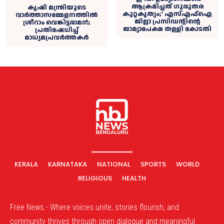
ആക്രമിച്ചത് ഗുരുതര
കൃഷി മന്ത്രിയുടെ
കുറ്റകൃത്യം;’ എസ്‌എഫ്‌ഐ
വാര്‍ത്താസമ്മേളനത്തില്‍
ജില്ലാ പ്രസിഡന്റിൻ്റെ
ശ്രീറാം വെങ്കിട്ടരാമന്‍;
ജാമ്യാപേക്ഷ തള്ളി കോടതി
പ്രതിഷേധിച്ച്‌
മാധ്യമപ്രവര്‍ത്തകര്‍
KERALA
KARNATAKA
NATIONAL
SPORTS
WORLD
RELIGIOUS
HEALTH
Free News - Where voices unite, stories flourish, and
community thrives through open dialogue and meaningful