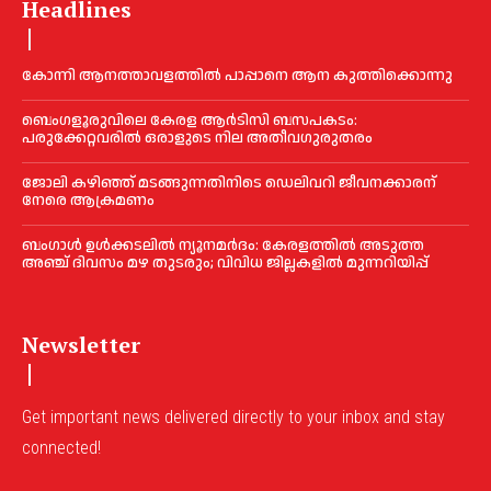
Headlines
കോന്നി ആനത്താവളത്തില്‍ പാപ്പാനെ ആന കുത്തിക്കൊന്നു
ബെംഗളൂരുവിലെ കേരള ആര്‍ടിസി ബസപകടം:
പരുക്കേറ്റവരില്‍ ഒരാളുടെ നില അതീവഗുരുതരം
ജോലി കഴിഞ്ഞ് മടങ്ങുന്നതിനിടെ ഡെലിവറി ജീവനക്കാരന്
നേരെ ആക്രമണം
ബംഗാൾ ഉൾക്കടലിൽ ന്യൂനമർദം: കേരളത്തിൽ അടുത്ത
അഞ്ച് ദിവസം മഴ തുടരും; വിവിധ ജില്ലകളിൽ മുന്നറിയിപ്പ്
Newsletter
Get important news delivered directly to your inbox and stay
connected!