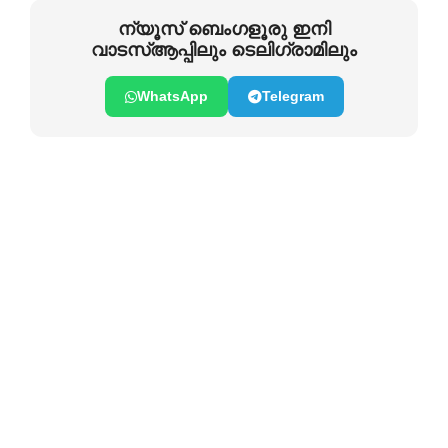
ന്യൂസ് ബെംഗളൂരു ഇനി
വാടസ്ആപ്പിലും ടെലിഗ്രാമിലും
WhatsApp
Telegram