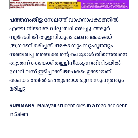
പത്തനംതിട്ട
: സേലത്ത് വാഹനാപകടത്തില്‍
എഞ്ചിനീയറിങ് വിദ്യാര്‍ഥി മരിച്ചു. അടൂര്‍
സ്വദേശി ജി തുളസിയുടെ മകന്‍ അക്ഷയ്
(19)യാണ് മരിച്ചത്. അക്ഷയും സുഹൃത്തും
സഞ്ചരിച്ച ബൈക്കിന്റെ പെട്രോള്‍ തീര്‍ന്നതിനെ
തുടര്‍ന്ന് ബൈക്ക് തള്ളിനീക്കുന്നതിനിടയില്‍
ലോറി വന്ന് ഇടിച്ചാണ് അപകടം ഉണ്ടായത്.
അപകടത്തില്‍ ഒപ്പമുണ്ടായിരുന്ന സുഹൃത്തും
മരിച്ചു.
SUMMARY
: Malayali student dies in a road accident
in Salem