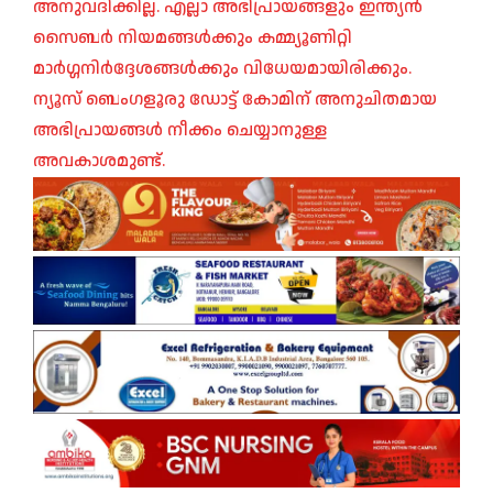
അനുവദിക്കില്ല. എല്ലാ അഭിപ്രായങ്ങളും ഇന്ത്യൻ
സൈബർ നിയമങ്ങൾക്കും കമ്മ്യൂണിറ്റി
മാർഗ്ഗനിർദ്ദേശങ്ങൾക്കും വിധേയമായിരിക്കും.
ന്യൂസ് ബെംഗളൂരു ഡോട്ട് കോമിന് അനുചിതമായ
അഭിപ്രായങ്ങൾ നീക്കം ചെയ്യാനുള്ള
അവകാശമുണ്ട്.