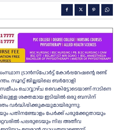
ംസ്ഥാന ട്രാൻസ്പോർട്ട് കോർപ്പറേഷന്റെ രണ്ട്
്തം. സൂററ്റ് ജില്ലയിലെ ബർദോളി
് സമീപം ചൊവ്വാഴ്ച വൈകിട്ടോടെയാണ് നാടിനെ
ിലുള്ള ശക്തമായ ഇടിയിൽ ഒരു ബസിന്
 വർദ്ധിപ്പിക്കുകയുമായിരുന്നു.
ം പതിനഞ്ചോളം പേർക്ക് പരുക്കേറ്റതായും
ിക്കേറ്റവരിൽ പലരുടെയും നില അതീവ
ഇനിയും ഉയരാൻ സാധ്യതയുണ്ടെന്ന്