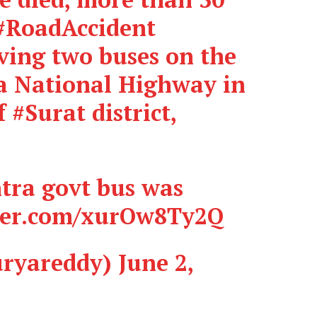
#RoadAccident
lving two buses on the
a National Highway in
f
#Surat
district,
tra govt bus was
tter.com/xurOw8Ty2Q
uryareddy)
June 2,