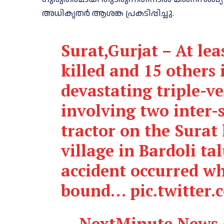
അധികൃതർ ആശങ്ക പ്രകടിപ്പിച്ചു.
Surat,Gurjat – At lea
killed and 15 others 
devastating triple-ve
involving two inter-
tractor on the Sura
village in Bardoli ta
accident occurred w
bound…
pic.twitter
— NextMinute News