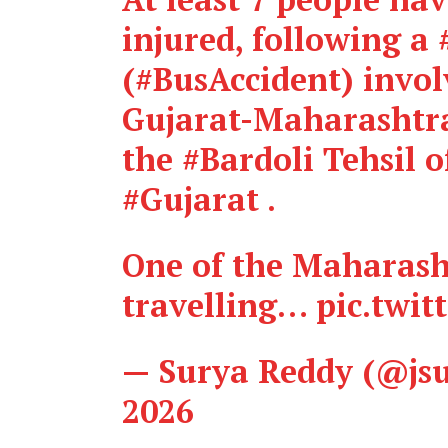
injured, following a
(
#BusAccident
) invo
Gujarat-Maharashtr
the
#Bardoli
Tehsil o
#Gujarat
.
One of the Maharash
travelling…
pic.twi
— Surya Reddy (@js
2026