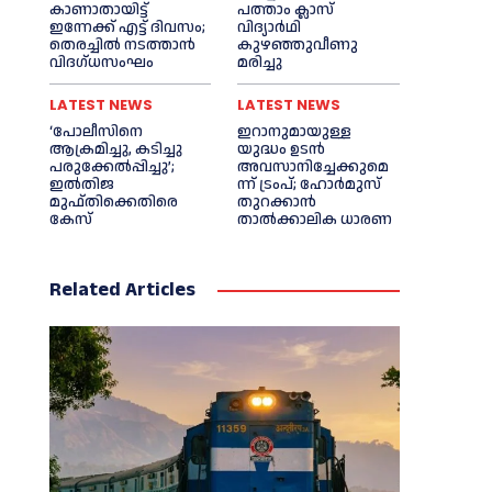
കാണാതായിട്ട്
പത്താം ക്ലാസ്
ഇന്നേക്ക് എട്ട് ദിവസം;
വിദ്യാർഥി
തെരച്ചില്‍ നടത്താൻ
കുഴഞ്ഞുവീണു
വിദഗ്ധസംഘം
മരിച്ചു
LATEST NEWS
LATEST NEWS
‘പോലീസിനെ
ഇറാനുമായുള്ള
ആക്രമിച്ചു, കടിച്ചു
യുദ്ധം ഉടൻ
പരുക്കേല്‍പ്പിച്ചു’;
അവസാനിച്ചേക്കുമെ
ഇല്‍തിജ
ന്ന് ട്രംപ്; ഹോർമുസ്
മുഫ്തിക്കെതിരെ
തുറക്കാൻ
കേസ്
താൽക്കാലിക ധാരണ
Related Articles