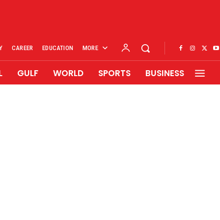
Y
CAREER
EDUCATION
MORE
L
GULF
WORLD
SPORTS
BUSINESS