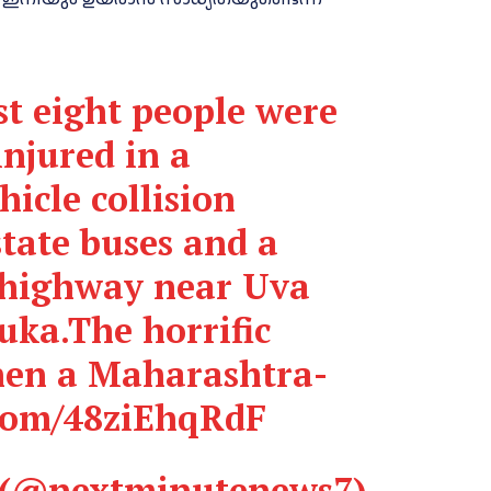
st eight people were
injured in a
hicle collision
state buses and a
t highway near Uva
luka.The horrific
hen a Maharashtra-
.com/48ziEhqRdF
 (@nextminutenews7)