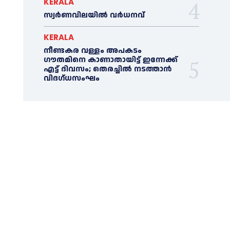
KERALA
സ്വർണവിലയിൽ വർധനവ്
KERALA
നീണ്ടകര വള്ളം അപകടം
ഗൗതമിനെ കാണാതായിട്ട് ഇന്നേക്ക്
എട്ട് ദിവസം; തെരച്ചില്‍ നടത്താൻ
വിദഗ്ധസംഘം