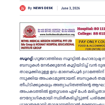
By
NEWS DESK
June 3, 2026
സൂററ്റ്:
ഗുജറാത്തിലെ സൂററ്റിൽ മഹാരാഷ്ട്ര സ
ബസുകൾ നേർക്കുനേർ കൂട്ടിയിടിച്ച് വൻ ദുരന
താലൂക്കിലുള്ള ഉവ-മാനെക്പൂർ ഗ്രാമത്തിന
നടുക്കിയ അപകടമുണ്ടായത്. ബസുകൾ തമ്മ
തീപിടിക്കുകയും അത്യാഹിതത്തിന്റെ ആഘാതം
അപകടത്തിൽ ഇതുവരെ ഏഴ് പേർ മരിച്ചതായു
ഔദ്യോഗികമായി സ്ഥിരീകരിച്ചിട്ടുണ്ട്. പര
ഗുരുതരമായി തുടരുന്നതിനാൽ മരണസംഖ്യ 