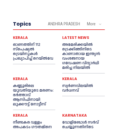
Topics
ANDHRA PRADESH
More
KERALA
LATEST NEWS
ഓണത്തിന് 112
അമേരിക്കയില്‍
സ്പെഷ്യല്‍
ട്രെക്കിങ്ങിനിടെ
ട്രെയിനുകള്‍
കാണാതായ ഇന്ത്യൻ
പ്രഖ്യാപിച്ച്‌ റെയ്ല്‍വേ
വംശജനായ
ഗവേഷണ വിദ്യാര്‍ഥി
മരിച്ച നിലയില്‍
KERALA
KERALA
കണ്ണൂരിലെ
സ്വർണവിലയിൽ
യുവതിയുടെ മരണം:
വർധനവ്
ഭര്‍ത്താവ്
ആസിഫിനായി
ലുക്കൗട്ട് നോട്ടീസ്
KERALA
KARNATAKA
നീണ്ടകര വള്ളം
വോളിബോൾ സർവ്
അപകടം ഗൗതമിനെ
ചെയ്യുന്നതിനിടെ