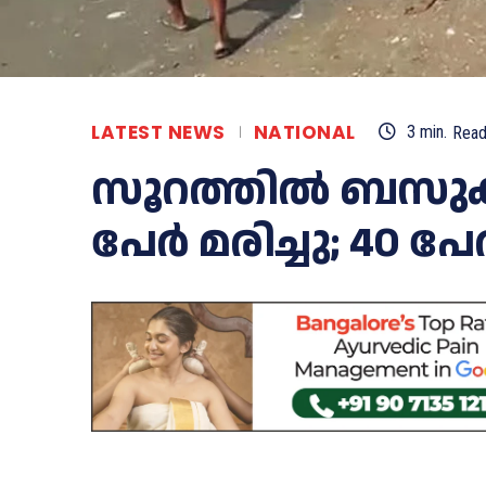
LATEST NEWS
NATIONAL
3
min.
Rea
സൂറത്തിൽ ബസുകൾ ക
പേർ മരിച്ചു; 40 പേ