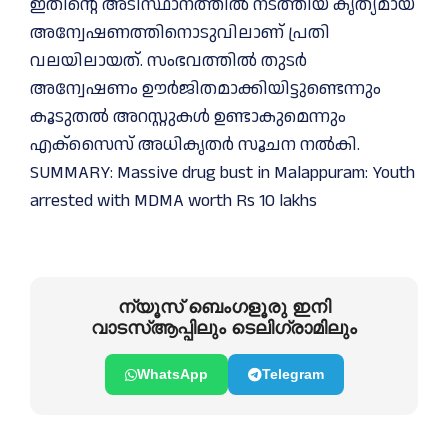
ഇതിന്റെ അടിസ്ഥാനത്തിൽ നടത്തിയ കൃത്യമായ
അന്വേഷണത്തിനൊടുവിലാണ് പ്രതി
വലയിലായത്. സംഭവത്തിൽ തുടർ
അന്വേഷണം ഊർജിതമാക്കിയിട്ടുണ്ടെന്നും
കൂടുതൽ അറസ്റ്റുകൾ ഉണ്ടാകുമെന്നും
എക്സൈസ് അധികൃതർ സൂചന നൽകി.
SUMMARY: Massive drug bust in Malappuram: Youth
arrested with MDMA worth Rs 10 lakhs
ന്യൂസ് ബെംഗളൂരു ഇനി
വാടസ്ആപ്പിലും ടെലിഗ്രാമിലും
WhatsApp
Telegram