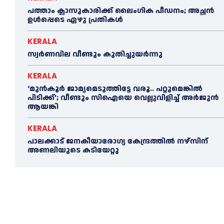
പത്താം ക്ലാസുകാരിക്ക് ലൈംഗിക പീഡനം; അച്ഛന്‍
ഉള്‍പ്പെടെ ഏഴു പ്രതികള്‍
KERALA
സ്വർണവില വീണ്ടും കുതിച്ചുയർന്നു
KERALA
‘മുൻ‌കൂര്‍ ജാമ്യമെടുത്തിട്ടേ വരൂ.. പറ്റുമെങ്കില്‍
പിടിക്ക്’; വീണ്ടും സിഐയെ വെല്ലുവിളിച്ച്‌ അര്‍ജുന്‍
ആയങ്കി
KERALA
പാലക്കാട് ജനകീയാരോഗ്യ കേന്ദ്രത്തില്‍ നഴ്‌സിന്
അണലിയുടെ കടിയേറ്റു