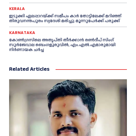
KERALA
ഇടുക്കി ഏലപ്പാറയ്ക്ക് സമീപം കാര്‍ തോട്ടിലേക്ക് മറിഞ്ഞ്
തിരുവനന്തപുരം സ്വദേശി മരിച്ചു; മൂന്നുപേര്‍ക്ക് പരുക്ക്
KARNATAKA
കോൺഗ്രസിലെ അതൃപ്തി തീർക്കാൻ രൺദീപ് സിംഗ്
സുര്‍ജേവാല ബെംഗളൂരുവിൽ, എം.എൽ.എമാരുമായി
നിർണായക ചർച്ച
Related Articles