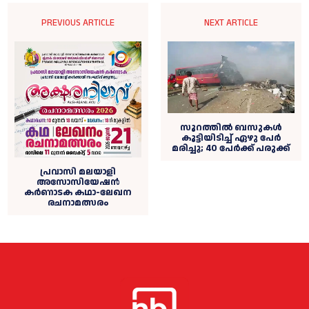
PREVIOUS ARTICLE
NEXT ARTICLE
സൂറത്തിൽ ബസുകൾ
കൂട്ടിയിടിച്ച് ഏഴു പേർ
മരിച്ചു; 40 പേർക്ക് പരുക്ക്
പ്രവാസി മലയാളി
അസോസിയേഷൻ
കർണാടക കഥാ-ലേഖന
രചനാമത്സരം