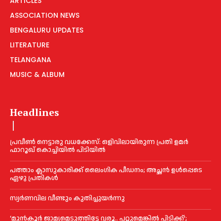
ARTICLES
ASSOCIATION NEWS
BENGALURU UPDATES
LITERATURE
TELANGANA
MUSIC & ALBUM
Headlines
പ്രവീണ്‍ നെട്ടാരു വധക്കേസ്: ഒളിവിലായിരുന്ന പ്രതി ഉമര്‍
ഫാറൂഖ് കൊച്ചിയില്‍ പിടിയില്‍
പത്താം ക്ലാസുകാരിക്ക് ലൈംഗിക പീഡനം; അച്ഛന്‍ ഉള്‍പ്പെടെ
ഏഴു പ്രതികള്‍
സ്വർണവില വീണ്ടും കുതിച്ചുയർന്നു
‘മുൻ‌കൂര്‍ ജാമ്യമെടുത്തിട്ടേ വരൂ.. പറ്റുമെങ്കില്‍ പിടിക്ക്’;