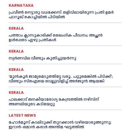
KARNATAKA
പ്രവീണ്‍ നെട്ടാരു വധക്കേസ്: ഒളിവിലായിരുന്ന പ്രതി ഉമര്‍
ഫാറൂഖ് കൊച്ചിയില്‍ പിടിയില്‍
KERALA
പത്താം ക്ലാസുകാരിക്ക് ലൈംഗിക പീഡനം; അച്ഛന്‍
ഉള്‍പ്പെടെ ഏഴു പ്രതികള്‍
KERALA
സ്വർണവില വീണ്ടും കുതിച്ചുയർന്നു
KERALA
‘മുൻ‌കൂര്‍ ജാമ്യമെടുത്തിട്ടേ വരൂ.. പറ്റുമെങ്കില്‍ പിടിക്ക്’;
വീണ്ടും സിഐയെ വെല്ലുവിളിച്ച്‌ അര്‍ജുന്‍ ആയങ്കി
KERALA
പാലക്കാട് ജനകീയാരോഗ്യ കേന്ദ്രത്തില്‍ നഴ്‌സിന്
അണലിയുടെ കടിയേറ്റു
LATEST NEWS
ഹോർമൂസ് കടലിടുക്ക് തുറക്കാൻ വഴിയൊരുങ്ങുന്നു;
ഇറാൻ-ഒമാൻ കരാർ അന്തിമ ഘട്ടത്തിൽ