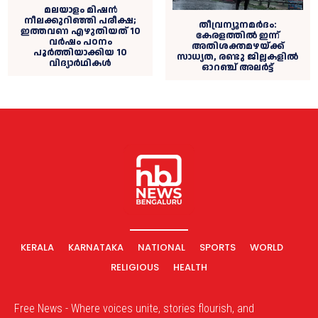
മലയാളം മിഷൻ
നീലക്കുറിഞ്ഞി പരീക്ഷ;
തീവ്രന്യൂനമർദം:
ഇത്തവണ എഴുതിയത് 10
കേരളത്തില്‍ ഇന്ന്
വർഷം പഠനം
അതിശക്തമഴയ്ക്ക്
പൂർത്തിയാക്കിയ 10
സാധ്യത, രണ്ടു ജില്ലകളില്‍
വിദ്യാർഥികള്‍
ഓറഞ്ച് അലര്‍ട്ട്
KERALA
KARNATAKA
NATIONAL
SPORTS
WORLD
RELIGIOUS
HEALTH
Free News - Where voices unite, stories flourish, and