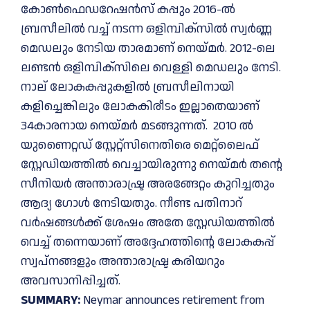
കോൺഫെഡറേഷൻസ് കപ്പും 2016-ൽ
ബ്രസീലിൽ വച്ച് നടന്ന ഒളിമ്പിക്‌സിൽ സ്വർണ്ണ
മെഡലും നേടിയ താരമാണ് നെയ്മർ. 2012-ലെ
ലണ്ടൻ ഒളിമ്പിക്‌സിലെ വെള്ളി മെഡലും നേടി.
നാല് ലോകകപ്പുകളിൽ ബ്രസീലിനായി
കളിച്ചെങ്കിലും ലോകകിരീടം ഇല്ലാതെയാണ്
34കാരനായ നെയ്മർ മടങ്ങുന്നത്. 2010 ൽ
യുണൈറ്റഡ് സ്റ്റേറ്റ്സിനെതിരെ മെറ്റ്ലൈഫ്
സ്റ്റേഡിയത്തിൽ വെച്ചായിരുന്നു നെയ്മർ തന്റെ
സീനിയർ അന്താരാഷ്ട്ര അരങ്ങേറ്റം കുറിച്ചതും
ആദ്യ ഗോൾ നേടിയതും. നീണ്ട പതിനാറ്
വർഷങ്ങൾക്ക് ശേഷം അതേ സ്റ്റേഡിയത്തിൽ
വെച്ച് തന്നെയാണ് അദ്ദേഹത്തിന്റെ ലോകകപ്പ്
സ്വപ്നങ്ങളും അന്താരാഷ്ട്ര കരിയറും
അവസാനിപ്പിച്ചത്.
SUMMARY:
Neymar announces retirement from