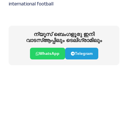
international football
ന്യൂസ് ബെംഗളൂരു ഇനി
വാടസ്ആപ്പിലും ടെലിഗ്രാമിലും
WhatsApp
Telegram