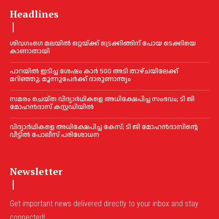
Headlines
ശിവഗംഗെ മലയിൽ ഒറ്റയ്ക്ക് ട്രെക്കിങ്ങിന് പോയ ടെക്കിയെ
കാണാതായി
പാറയിൽ ഇടിച്ച ശേഷം കാർ 500 അടി താഴ്ചയിലേക്ക്
മറിഞ്ഞു; മൂന്നുപേർക്ക് ദാരുണാന്ത്യം
സമരം ചെയ്ത വിദ്യാര്‍ഥികളെ അധിക്ഷേപിച്ച സംഭവം; ടി ജി
മോഹന്‍ദാസ് കസ്റ്റഡിയിൽ
വിദ്യാര്‍ഥികളെ അധിക്ഷേപിച്ച കേസ്; ടി ജി മോഹന്‍ദാസിന്റെ
വീട്ടില്‍ പോലീസ് പരിശോധന
Newsletter
Get important news delivered directly to your inbox and stay
connected!