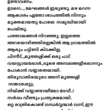
ഉണ്ടാവണം.
ഉടനെ…, മേഘങ്ങൾ ഇരുണ്ടു. മഴ മറന്ന
ആകാശം ഏതോ ശാപത്തിൽ നിന്നും
മുക്തമായതു പോലെ സമൃദ്ധിയായി
പെയ്തു.
പത്തായങ്ങൾ നിറഞ്ഞു. ഇല്ലത്തെ
അറയൊഴിഞ്ഞില്ലെങ്കിൽ ആ ഗ്രാമത്തിൽ
ആരും പട്ടിണി കിടക്കില്ല.
പിന്നീട്..,മുത്തശ്ശിക്ക് ഒരു പാട്
വയസ്സായപ്പോൾ.,ദൂരെ അമ്പലങ്ങളിലൊന്നും
പോകാൻ വയ്യാതെയായി.
തിരുവാതിരയുടെ അന്ന് മുത്തശ്ശി
സങ്കടപ്പെട്ടു,
നിയ്ക്ക് വയ്യാണ്ടായീലോ ദേവീ..!
സർപ്പം വീണ്ടും പ്രത്യക്ഷമായി.
ഒറ്റ രാത്രികൊണ്ട് ഗന്ധർവ്വന്മാർ വന്ന്, ഈ