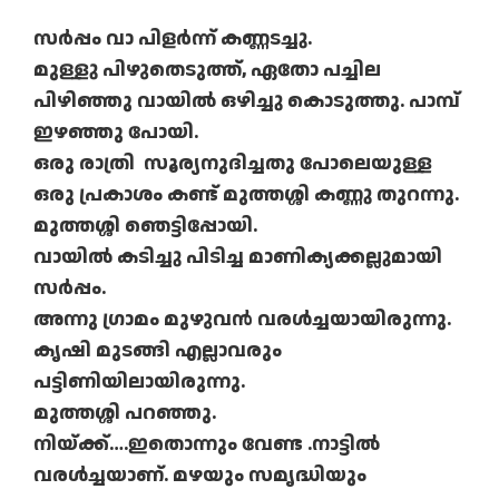
സർപ്പം വാ പിളർന്ന് കണ്ണടച്ചു.
മുള്ളു പിഴുതെടുത്ത്, ഏതോ പച്ചില
പിഴിഞ്ഞു വായിൽ ഒഴിച്ചു കൊടുത്തു. പാമ്പ്
ഇഴഞ്ഞു പോയി.
ഒരു രാത്രി സൂര്യനുദിച്ചതു പോലെയുള്ള
ഒരു പ്രകാശം കണ്ട് മുത്തശ്ശി കണ്ണു തുറന്നു.
മുത്തശ്ശി ഞെട്ടിപ്പോയി.
വായിൽ കടിച്ചു പിടിച്ച മാണിക്യക്കല്ലുമായി
സർപ്പം.
അന്നു ഗ്രാമം മുഴുവൻ വരൾച്ചയായിരുന്നു.
കൃഷി മുടങ്ങി എല്ലാവരും
പട്ടിണിയിലായിരുന്നു.
മുത്തശ്ശി പറഞ്ഞു.
നിയ്ക്ക്….ഇതൊന്നും വേണ്ട .നാട്ടിൽ
വരൾച്ചയാണ്. മഴയും സമൃദ്ധിയും