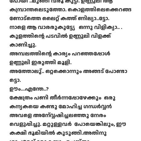
പോയി ..മുങ്ങി വരൂ കുട്ടീ. ഉണ്ണൂലീ ആ
കമ്പ്രാന്തലെടുത്തോ. കൊളത്തിലെക്കെറങ്ങ
ണോട്ത്തെ ലൈറ്റ് കത്ത് ണില്യാ..ട്ടോ.
നാളെ ആ വാരരുകുട്ട്യേ ഒന്നു വിളിക്യാ.. .
കുളത്തിന്റെ പടവിൽ ഉണ്ണൂലി വിളക്ക്
കാണിച്ചു.
അമ്പലത്തിന്റെ കാര്യം പറഞ്ഞപ്പോൾ
ഉണ്ണൂലി ഇരുത്തി മൂളി.
അത്തോലു്.. ഒറ്റക്കൊന്നും അങ്ങട് പോണ്ടാ
ട്ടൊ.
ഊം…എന്തേ..?
ക്ഷേത്രം പണി തീർന്നപ്പോഴേക്കും ഒരു
കന്യകയെ കണ്ടു മോഹിച്ച ഗന്ധർവ്വൻ
അവളെ അന്വ്വേഷിച്ചലഞ്ഞു നേരം
വെളുപ്പിച്ചു. മറ്റുള്ളവർ പോയെങ്കിലും, ഈ
കക്ഷി ഭൂമിയിൽ കുടുങ്ങി.അതിനു