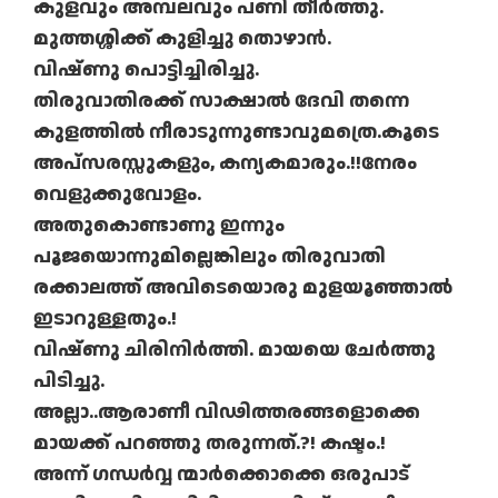
കുളവും അമ്പലവും പണി തീർത്തു.
മുത്തശ്ശിക്ക് കുളിച്ചു തൊഴാൻ.
വിഷ്ണു പൊട്ടിച്ചിരിച്ചു.
തിരുവാതിരക്ക് സാക്ഷാൽ ദേവി തന്നെ
കുളത്തിൽ നീരാടുന്നുണ്ടാവുമത്രെ.കൂടെ
അപ്സരസ്സുകളും, കന്യകമാരും.!!നേരം
വെളുക്കുവോളം.
അതുകൊണ്ടാണു ഇന്നും
പൂജയൊന്നുമില്ലെങ്കിലും തിരുവാതി
രക്കാലത്ത് അവിടെയൊരു മുളയൂഞ്ഞാൽ
ഇടാറുള്ളതും.!
വിഷ്ണു ചിരിനിർത്തി. മായയെ ചേർത്തു
പിടിച്ചു.
അല്ലാ..ആരാണീ വിഢിത്തരങ്ങളൊക്കെ
മായക്ക് പറഞ്ഞു തരുന്നത്.?! കഷ്ടം.!
അന്ന് ഗന്ധർവ്വ ന്മാർക്കൊക്കെ ഒരുപാട്