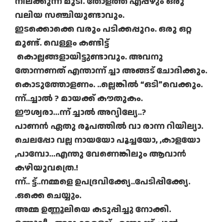
നില്ക്കുന്ന മുടി. തോളത്ത് എപ്പഴും ഒരു
വലിയ സഞ്ചിയുണ്ടാവും.
ഇടക്കൊക്കെ വരും പടിക്കപ്പുറം. ഒരു ഒറ്റ
മുണ്ട്. വെള്ളം കണ്ടിട്ട്
കൊല്ലങ്ങളായിട്ടുണ്ടാവും. അവനു
തോന്നണത് എന്താന്ന് ച്ചാ അങ്ങട് ചോദിക്കും.
കൊടുത്തോളണം. ..ല്ലെങ്കിൽ “ഒടി”വെക്കും.
ന്ന്..ച്ചാൽ ? മായക്ക് കൗതുകം.
ഈശ്വരാ…ന്ന് ച്ചാൽ അറ്യില്യേ..?
പാണൻ ഏതു രൂപത്തിൽ വാ രാന്ന റിയില്യാ.
ചെലപ്പോ വല്ല നായയോ പൂച്ചയോ, ,കാളയോ
,പാമ്പോ…എന്തു വേണെങ്കിലും ആവാൻ
കഴിയുവത്രെ.!
ന്ന്.. ട്ട്..നമ്മളെ ഉപദ്രവിക്ക്യേ..പേടിപ്പിക്ക്യേ.
.ഒക്കെ ചെയ്യും.
അമ്മ ഉണ്ണൂലിയെ കടുപ്പിച്ചു നോക്കി.