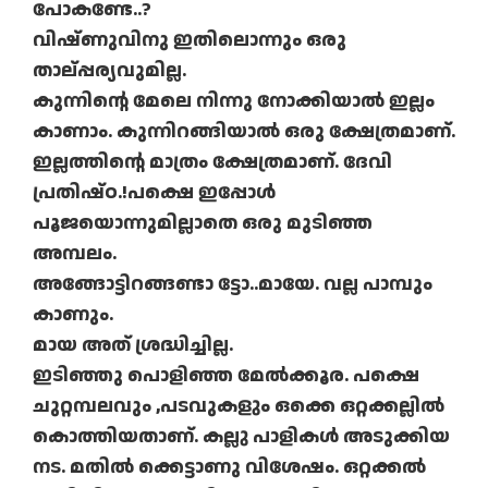
പോകണ്ടേ..?
വിഷ്ണുവിനു ഇതിലൊന്നും ഒരു
താല്പ്പര്യവുമില്ല.
കുന്നിന്റെ മേലെ നിന്നു നോക്കിയാൽ ഇല്ലം
കാണാം. കുന്നിറങ്ങിയാൽ ഒരു ക്ഷേത്രമാണ്‌.
ഇല്ലത്തിന്റെ മാത്രം ക്ഷേത്രമാണ്‌. ദേവി
പ്രതിഷ്ഠ.!പക്ഷെ ഇപ്പോൾ
പൂജയൊന്നുമില്ലാതെ ഒരു മുടിഞ്ഞ
അമ്പലം.
അങ്ങോട്ടിറങ്ങണ്ടാ ട്ടോ..മായേ. വല്ല പാമ്പും
കാണും.
മായ അത് ശ്രദ്ധിച്ചില്ല.
ഇടിഞ്ഞു പൊളിഞ്ഞ മേൽക്കൂര. പക്ഷെ
ചുറ്റമ്പലവും ,പടവുകളും ഒക്കെ ഒറ്റക്കല്ലിൽ
കൊത്തിയതാണ്. കല്ലു പാളികൾ അടുക്കിയ
നട. മതിൽ ക്കെട്ടാണു വിശേഷം. ഒറ്റക്കൽ