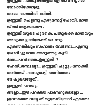
ഉണ്ണൂലീ…അടുക്കളെല് എന്താ ന്ന് ച്ചാൽ
നോക്കിക്കോളൂ.
അമ്മ താക്കിത് നല്കി.
ഉണ്ണൂലി പെട്ടന്നു എഴുന്നേറ്റ് പോയി. മായ
യ്ക്ക് ആകാംക്ഷ .
ഉണ്ണൂലിയുടെ പുറകെ, പതുക്കെ മായയും
അടുക്ക ളയിലേക്ക് ചെന്നു.
എന്തെങ്കിലും സഹായം വേണോ…എന്നു
ചോദിച്ചു മായ അടുത്തു കൂടി.
ന്തേ…പറഞ്ഞേ..ഉണ്ണൂലി. ?
ഹേയ്..ഒന്നൂല്യാ… ഉണ്ണൂലി ചുറ്റും നോക്കി.
അതേയ് ..തമ്പുരാട്ടി അറിഞ്ഞാ
ദേഷ്യപ്പെട്വേയ്..
ഉണ്ണൂലി പറയൂ.
അല്ലാ…ഈ പറഞ്ഞ പാണനുണ്ടല്ലോ …
ഇവടത്തെ വല്യ തിരുമേനിയോട് എന്തൊ