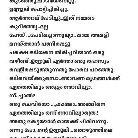
കുടഞ്ഞു,ചാടിയേണീറ്റു.
ഉണ്ണൂലി പൊട്ടിച്ചിരിച്ചു.
ആത്തോല്‌ പേടിച്ചു..ഇത് നമ്മടെ
കുറിഞ്ഞ്യ..ല്ലേ
ഹേയ് …പേടിച്ചൊന്നൂല്യാ.. മായ അമളി
മറയ്ക്കാൻ പണിപ്പെട്ടു.
പക്ഷെ ഒടിയനെ തിരിച്ചറിയാൻ ഒരു
വഴീണ്ട്..ഉണ്ണൂലി എന്തോ ഒരു രഹസ്യം
വെളിപ്പെടുത്തുന്നതു പോലെ പറഞ്ഞു.
ഒടിവെയ്ക്കുമ്പൊ..ണ്ടാവണ മൃഗങ്ങൾക്ക്
ഏതെങ്കിലും ഒരൂട്ടം ണ്ടാവില്ല്യാ.
ന്ന്..ച്ചാൽ?
ഒരു ചെവിയോ …,കാലോ..അങ്ങിനെ
ഏതെങ്കിലും ഒന്ന് ണ്ടാവില്യാത്രെ.!
അതു കേട്ടപ്പോൾ മായക്ക് ചിരിവന്നു.
ഒന്നു പോ..ന്റെ ഉണ്ണൂലി…തൊഴുത്തിലെ