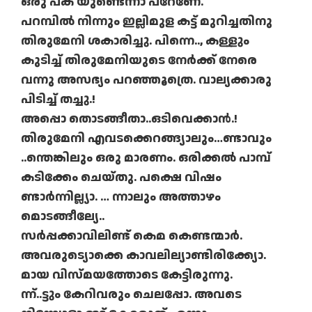
ഒരു പക യുണ്ടെന്നാ പറേണേ.
പറമ്പിൽ നിന്നും ഇല്ലിമുള കട്ട് മുറിച്ചതിനു
തിരുമേനി ശകാരിച്ചു. പിന്നെ.., കള്ളും
കുടിച്ച് തിരുമേനിയുടെ നേർക്ക് നേരെ
വന്നു അസഭ്യം പറഞ്ഞൂത്രെ. വാല്യക്കാരു
പിടിച്ച് തച്ചു.!
അപ്പൊ തൊടങ്ങീതാ..ഒടിവെക്കാൻ.!
തിരുമേനി എവടക്കെറങ്ങ്യാലും…ണ്ടാവും
..ന്തെങ്കിലും ഒരു മാരണം. ഒരിക്കൽ പാമ്പ്
കടിക്കേം ചെയ്തു. പക്ഷെ വിഷം
ണ്ടാർന്നില്ല്യാ. … ന്നാലും അത്താഴം
മൊടങ്ങീല്യേ..
സർപ്പക്കാവിലിണ്ട് കെമ കെണ്ടന്മാർ.
അവരുട്യൊക്കെ കാവലില്യാണ്ടിരിക്ക്യോ.
മായ വിസ്മയത്തോടെ കേട്ടിരുന്നു.
ന്ന്..ട്ടും കേറിവരും ചെലപ്പോ. അവടെ