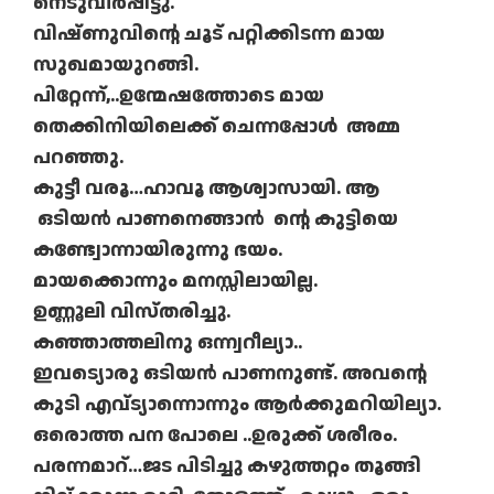
നെടുവീർപ്പിട്ടു.
വിഷ്ണുവിന്റെ ചൂട് പറ്റിക്കിടന്ന മായ
സുഖമായുറങ്ങി.
പിറ്റേന്ന്,..ഉന്മേഷത്തോടെ മായ
തെക്കിനിയിലെക്ക് ചെന്നപ്പോൾ അമ്മ
പറഞ്ഞു.
കുട്ടീ വരൂ…ഹാവൂ ആശ്വാസായി. ആ
ഒടിയൻ പാണനെങ്ങാൻ ന്റെ കുട്ടിയെ
കണ്ട്വോന്നായിരുന്നു ഭയം.
മായക്കൊന്നും മനസ്സിലായില്ല.
ഉണ്ണൂലി വിസ്തരിച്ചു.
കഞ്ഞാത്തലിനു ഒന്ന്വറീല്യാ..
ഇവട്യൊരു ഒടിയൻ പാണനുണ്ട്. അവന്റെ
കുടി എവ്ട്യാന്നൊന്നും ആർക്കുമറിയില്യാ.
ഒരൊത്ത പന പോലെ ..ഉരുക്ക് ശരീരം.
പരന്നമാറ്…ജട പിടിച്ചു കഴുത്തറ്റം തൂങ്ങി