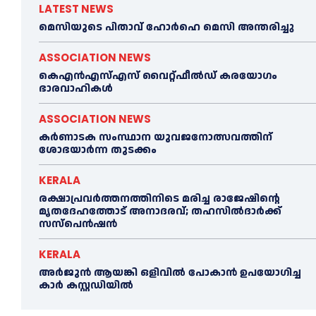
LATEST NEWS
മെ​സിയുടെ പിതാവ് ഹോർഹെ മെ​സി അന്തരിച്ചു
ASSOCIATION NEWS
കെഎൻഎസ്എസ് വൈറ്റ്ഫീൽഡ് കരയോഗം
ഭാരവാഹികള്‍
ASSOCIATION NEWS
കര്‍ണാടക സംസ്ഥാന യുവജനോത്സവത്തിന്
ശോഭയാർന്ന തുടക്കം
KERALA
രക്ഷാപ്രവർത്തനത്തിനിടെ മരിച്ച രാജേഷിന്റെ
മൃതദേഹത്തോട് അനാദരവ്; തഹസിൽദാർക്ക്
സസ്പെൻഷൻ
KERALA
അര്‍ജുന്‍ ആയങ്കി ഒളിവില്‍ പോകാന്‍ ഉപയോഗിച്ച
കാര്‍ കസ്റ്റഡിയില്‍