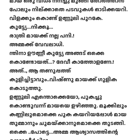
മായ ഒരു വിധം നനച്ചു മുങ്ങി തോർത്താൻ
പോലും നില്ക്കാതെ പടവുകൾ ഓടിക്കയറി.
വിളക്കും കൊണ്ട് ഉണ്ണൂലി പുറകേ.
കുട്ട്യേ…നിക്കൂ…
രാത്രി മായക്ക് നല്ല പനി.!
അമ്മക്ക് വേവലാധി.
ന്തിനാ ഊണ്ണീ കുട്ട്യേ അങ്ങട് ഒക്കെ
കൊണ്ടോയത്…? ദേവീ കാത്തോളണേ.!
അത്.., ആ തണുപ്പത്ത്
കുളിച്ചിട്ടാവും..വിഷ്ണു മായക്ക് ഗുളിക
കൊടുത്തു.
ഉണ്ണൂലി എന്തൊക്കെയോ, പുകച്ചു
കൊണ്ടുവന്ന് മായയെ ഉഴിഞ്ഞു. മൂക്കിലും
കണ്ണിലുമൊക്കെ പുക കയറിയപ്പോൾ മായ
തുമ്മാനും ചുമയ്ക്കാനുമൊക്കെ തുടങ്ങി.
ഒക്കെ ..പോട്ടെ…അമ്മ ആശ്വാസത്തിന്റെ