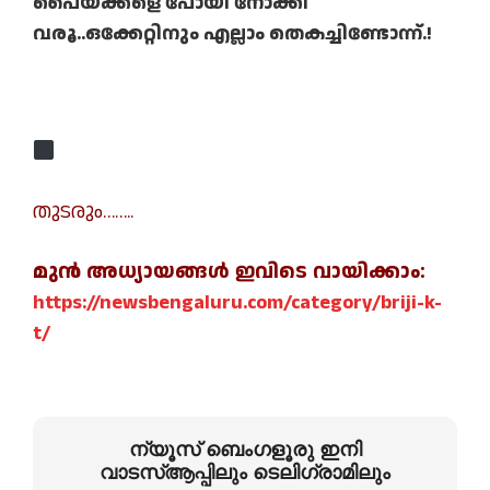
പൈയ്ക്കളെ പോയി നോക്കി
വരൂ..ഒക്കേറ്റിനും എല്ലാം തെകച്ചിണ്ടോന്ന്.!
തുടരും……..
മുന്‍ അധ്യായങ്ങള്‍ ഇവിടെ വായിക്കാം:
https://newsbengaluru.com/category/briji-k-
t/
ന്യൂസ് ബെംഗളൂരു ഇനി
വാടസ്ആപ്പിലും ടെലിഗ്രാമിലും