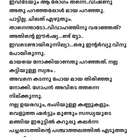
ഇവിടേയും ആ രോഗം തന്നെ..വിഷ്ണു
അതു പറഞ്ഞപ്പോൾ മായ പറഞ്ഞു.
പാട്ടില്ല. ചിലത് എഴുതും.
താനെന്താടോ..വിവാഹത്തിനു വരാഞ്ഞത്?
അതിന്റെ ഈർഷ്യ…ണ്ട് ട്ടോ..
ഇവടെണ്ടായിരുന്നില്യാ…ഒരു ഇന്റർവ്യൂ വിനു
പോയിരുന്നു.
മായയെ നോക്കിയാണതു പറഞ്ഞത്. നല്ല
കട്ടിയുള്ള സ്വരം .
അവനെ കടന്നു പോയ മായ തിരിഞ്ഞു
നോക്കി. ഗോപൻ അവിടെ ത്തന്നെ
നില്ക്കുന്നു.
നല്ല ഉയരവും, ഭംഗിയുള്ള കണ്ണൂകളും.
വെളുത്ത ഷർട്ടും മുണ്ടും സന്ധ്യയുടെ
മങ്ങിയ ഇരുട്ടിൽ കറുപ്പു കലർന്ന
പച്ചപ്പാടത്തിന്റെ പശ്ചാത്തലത്തിൽ എടുത്തു