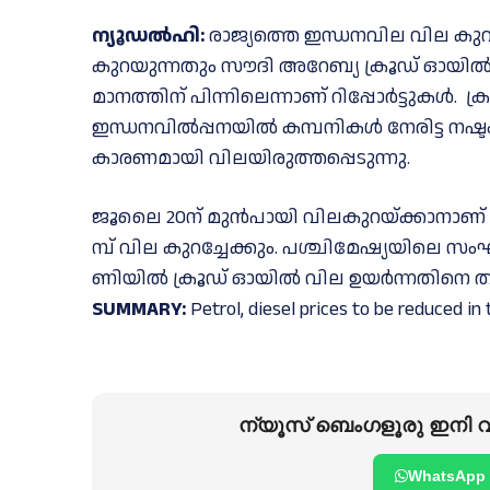
ന്യൂ​ഡ​ൽ​ഹി:
രാ​ജ്യ​ത്തെ ഇ​ന്ധ​ന​വി​ല വി​ല കു​റ
കു​റ​യു​ന്ന​തും സൗ​ദി അ​റേ​ബ്യ ക്രൂ​ഡ് ഓ​യി​ൽ വി
മാ​ന​ത്തി​ന് പി​ന്നി​ലെ​ന്നാ​ണ് റി​പ്പോ​ർ​ട്ടു
ഇന്ധനവിൽപ്പനയിൽ കമ്പനികൾ നേരിട്ട നഷ്
കാരണമായി വിലയിരുത്തപ്പെടുന്നു.
ജൂ​ലൈ 20ന് ​മു​ൻ​പാ​യി വി​ല​കു​റ​യ്ക്കാ​നാ​ണ് സാ
മ്പ് വി​ല കു​റ​ച്ചേ​ക്കും. പ​ശ്ചി​മേ​ഷ്യ​യി​ലെ സം​ഘ
ണി​യി​ൽ ക്രൂ​ഡ് ഓ​യി​ൽ വി​ല ഉ​യ​ർ​ന്ന​തി​നെ തു​ട​ർ
SUMMARY:
Petrol, diesel prices to be reduced in 
ന്യൂസ് ബെംഗളൂരു ഇനി വാ
WhatsApp