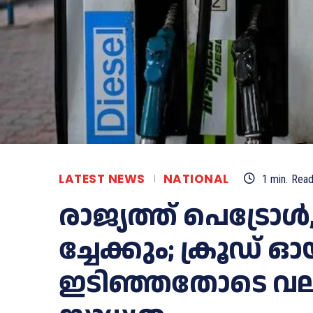
LATEST NEWS
NATIONAL
1
min.
Rea
രാ​ജ്യ​ത്ത് പെട്ര
ച്ചേ​ക്കും; ക്രൂഡ്
ഇടിഞ്ഞതോടെ വലി