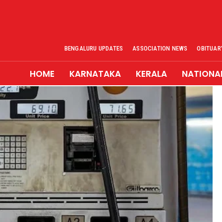
BENGALURU UPDATES
ASSOCIATION NEWS
OBITUAR
HOME
KARNATAKA
KERALA
NATIONA