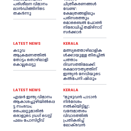
പരിശീലന വിമാനം
ചിത്രീകരണങ്ങള്‍
ലാന്‍ഡിങ്ങിനിടെ
വേണ്ട’:
തകര്‍ന്നു
ക്ഷേത്രങ്ങളിലും
പരിസരത്തും
മൊബൈല്‍ ഫോണ്‍
നിരോധിച്ച്‌ തമിഴ്നാട്
സര്‍ക്കാര്‍
LATEST NEWS
KERALA
കടുവ
മത്സ്യത്തൊഴിലാളിക
ആക്രമണത്തില്‍
ള്‍ക്കായുള്ള തിരച്ചില്‍
തോട്ടം തൊഴിലാളി
പത്താം
കൊല്ലപ്പെട്ടു
ദിവസത്തിലേക്ക്:
രക്ഷാദൗത്യത്തിന്
ഇന്ത്യൻ നേവിയുടെ
കല്‍പേനി ഷിപ്പും
LATEST NEWS
KERALA
എയര്‍ ഇന്ത്യ വിമാനം
“മുഴുവൻ പാടാൻ
ആകാശച്ചുഴിയില്‍പ്പെ
നിര്‍ദേശം
ട്ട സംഭവം;
നല്‍കിയിട്ടില്ല’;
പൈലറ്റുമാരില്‍
വന്ദേമാതരം
ഒരാളുടെ ഡ്രഗ് ടെസ്റ്റ്
വിവാദത്തില്‍
ഫലം പോസിറ്റീവ്
പ്രതികരിച്ച്‌
ലോക്ഭവൻ