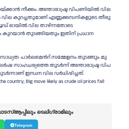
​യ്ക്കാ​ൻ നീ​ക്കം. അ​ന്താ​രാ​ഷ്ട്ര വി​പ​ണി​യി​ൽ വി​ല
​ല കു​റ​ച്ച​തു​മാ​ണ് എ​ണ്ണ​ക്ക​മ്പ​നി​ക​ളു​ടെ തീ​രു​
​ക​ൾ. ക്രൂഡ് ഓയിൽ വില താഴ്ന്നതോടെ
ടം കുറയാൻ തുടങ്ങിയതും ഇതിന് പ്രധാന
​ധ്യ​ത. പാ​ർ​ല​മെ​ന്‍റ് സ​മ്മേ​ള​നം തു​ട​ങ്ങും മു​
​ർ​ഷ സാ​ഹ​ച​ര്യ​ത്തെ തു​ട​ർ​ന്ന് അ​ന്താ​രാ​ഷ്ട്ര വി​പ​
​ന്നാ​ണ് ഇ​ന്ധ​ന വി​ല വ​ർ​ധി​പ്പി​ച്ച​ത്.
the country; Big move likely as crude oil prices fall
ടസ്ആപ്പിലും ടെലിഗ്രാമിലും
Telegram