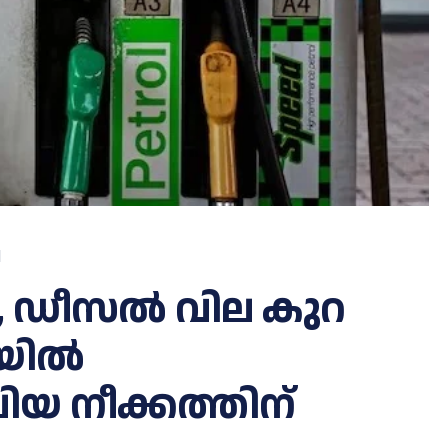
d
ോൾ, ഡീസൽ വില കു​റ​
 ഓയിൽ
യ നീക്കത്തിന്