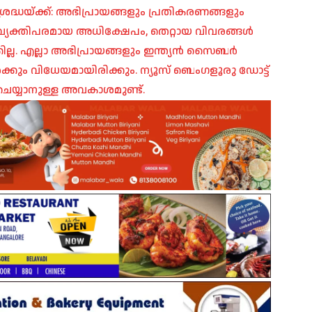
രദ്ധയ്ക്ക്: അഭിപ്രായങ്ങളും പ്രതികരണങ്ങളും
പ്, വ്യക്തിപരമായ അധിക്ഷേപം, തെറ്റായ വിവരങ്ങൾ
ില്ല. എല്ലാ അഭിപ്രായങ്ങളും ഇന്ത്യൻ സൈബർ
ങൾക്കും വിധേയമായിരിക്കും. ന്യൂസ് ബെംഗളൂരു ഡോട്ട്
െയ്യാനുള്ള അവകാശമുണ്ട്.