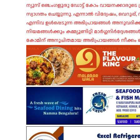
ന്യൂസ് ബെംഗളൂരു ഡോട്ട് കോം വായനക്കാരുടെ ശ്
സ്വാഗതം ചെയ്യുന്നു. എന്നാൽ വിദ്വേഷം, വെറുപ്
എന്നിവ ഉൾപ്പെടുന്ന അഭിപ്രായങ്ങൾ അനുവദിക്ക
നിയമങ്ങൾക്കും കമ്മ്യൂണിറ്റി മാർഗ്ഗനിർദ്ദേശങ്
കോമിന് അനുചിതമായ അഭിപ്രായങ്ങൾ നീക്കം ച