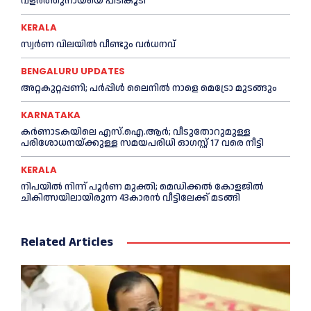
വളര്‍ത്തുനായയെ പിടികൂടി
KERALA
സ്വർണ വിലയില്‍ വീണ്ടും വർധനവ്
BENGALURU UPDATES
അറ്റകുറ്റപ്പണി; പർപ്പിൾ ലൈനില്‍ നാളെ മെട്രോ മുടങ്ങും
KARNATAKA
കർണാടകയിലെ എസ്.ഐ.ആർ; വീടുതോറുമുള്ള
പരിശോധനയ്ക്കുള്ള സമയപരിധി ഓഗസ്റ്റ് 17 വരെ നീട്ടി
KERALA
നിപയില്‍ നിന്ന് പൂര്‍ണ മുക്തി; മെഡിക്കല്‍ കോളജില്‍
ചികിത്സയിലായിരുന്ന 43കാരന്‍ വീട്ടിലേക്ക് മടങ്ങി
Related Articles