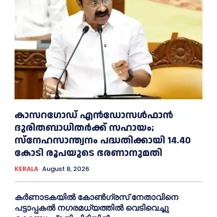
കാസറഗോഡ് എന്‍ഡോസള്‍ഫാന്‍
ദുരിതബാധിതര്‍ക്ക് സഹായം;
സ്‌നേഹസാന്ത്വനം പദ്ധതിക്കായി 14.40
കോടി രൂപയുടെ ഭരണാനുമതി
KERALA
August 8, 2026
കർണാടകയിൽ കോണ്‍ഗ്രസ് നേതാവിനെ
പട്ടാപ്പകല്‍ നഗരമധ്യത്തില്‍ വെടിവെച്ചു