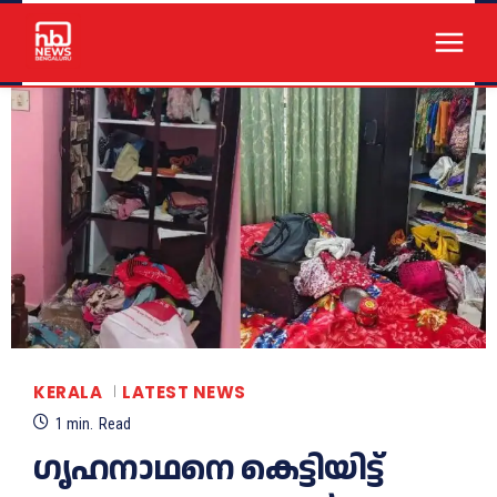
KERALA
LATEST NEWS
1
min.
Read
ഗൃഹനാഥനെ കെട്ടിയിട്ട്