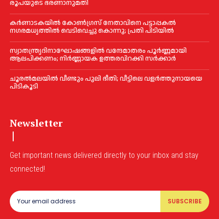
രൂപയുടെ ഭരണാനുമതി
കർണാടകയിൽ കോണ്‍ഗ്രസ് നേതാവിനെ പട്ടാപ്പകല്‍
നഗരമധ്യത്തില്‍ വെടിവെച്ചു കൊന്നു; പ്രതി പിടിയില്‍
സ്വാതന്ത്ര്യദിനാഘോഷങ്ങളില്‍ വന്ദേമാതരം പൂര്‍ണ്ണമായി
ആലപിക്കണം; നിര്‍ണ്ണായക ഉത്തരവിറക്കി സര്‍ക്കാര്‍
ചൂരല്‍മലയില്‍ വീണ്ടും പുലി ഭീതി; വീട്ടിലെ വളര്‍ത്തുനായയെ
പിടികൂടി
Newsletter
Get important news delivered directly to your inbox and stay
connected!
SUBSCRIBE