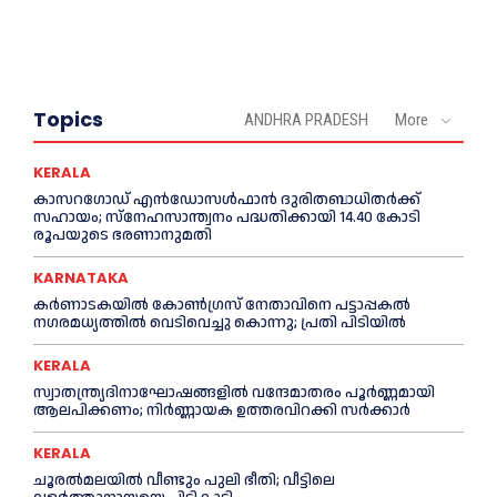
Topics
ANDHRA PRADESH
More
KERALA
കാസറഗോഡ് എന്‍ഡോസള്‍ഫാന്‍ ദുരിതബാധിതര്‍ക്ക്
സഹായം; സ്‌നേഹസാന്ത്വനം പദ്ധതിക്കായി 14.40 കോടി
രൂപയുടെ ഭരണാനുമതി
KARNATAKA
കർണാടകയിൽ കോണ്‍ഗ്രസ് നേതാവിനെ പട്ടാപ്പകല്‍
നഗരമധ്യത്തില്‍ വെടിവെച്ചു കൊന്നു; പ്രതി പിടിയില്‍
KERALA
സ്വാതന്ത്ര്യദിനാഘോഷങ്ങളില്‍ വന്ദേമാതരം പൂര്‍ണ്ണമായി
ആലപിക്കണം; നിര്‍ണ്ണായക ഉത്തരവിറക്കി സര്‍ക്കാര്‍
KERALA
ചൂരല്‍മലയില്‍ വീണ്ടും പുലി ഭീതി; വീട്ടിലെ