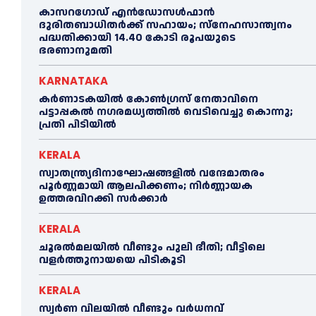
കാസറഗോഡ് എന്‍ഡോസള്‍ഫാന്‍
ദുരിതബാധിതര്‍ക്ക് സഹായം; സ്‌നേഹസാന്ത്വനം
പദ്ധതിക്കായി 14.40 കോടി രൂപയുടെ
ഭരണാനുമതി
KARNATAKA
കർണാടകയിൽ കോണ്‍ഗ്രസ് നേതാവിനെ
പട്ടാപ്പകല്‍ നഗരമധ്യത്തില്‍ വെടിവെച്ചു കൊന്നു;
പ്രതി പിടിയില്‍
KERALA
സ്വാതന്ത്ര്യദിനാഘോഷങ്ങളില്‍ വന്ദേമാതരം
പൂര്‍ണ്ണമായി ആലപിക്കണം; നിര്‍ണ്ണായക
ഉത്തരവിറക്കി സര്‍ക്കാര്‍
KERALA
ചൂരല്‍മലയില്‍ വീണ്ടും പുലി ഭീതി; വീട്ടിലെ
വളര്‍ത്തുനായയെ പിടികൂടി
KERALA
സ്വർണ വിലയില്‍ വീണ്ടും വർധനവ്